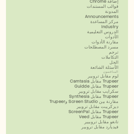
إضافة Chrome
قوالب المستندات
المدونة
Announcements
مركز المساعدة
Industry
الدروس التعليمية
الأدوات
مقارنة الأدوات
مسرد المصطلحات
ترجم
التكاملات
الحل
الأسئلة الشائعة
المنافسون
لوم مقابل تروبير
Camtasia مقابل Trupeer
Guidde مقابل Trupeer
سكرايب مقابل تروبير
Synthesia مقابل Trupeer
مقارنة بين Screen Studio وTrupeer
ديزكريبت مقابل تروبير
ScreenPal مقابل Trupeer
Veed مقابل Trupeer
تانغو مقابل تروبيير
فيديارد مقابل تروبير