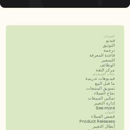
الميزات
فيديو
التوثيق
ترجمة
قاعدة المعرفة
التسعير
الوظائف
مركز الثقة
حالات الاستخدام
فيديوهات تدريبية
ما قبل البيع
تسويق المنتجات
نجاح العملاء
تمكين المبيعات
إدارة التغيير
See more
الموارد
قصص العملاء
Product Releases
أبطال التغيير