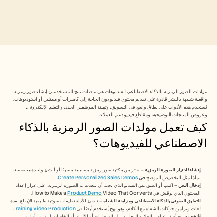
Free Tools
الأسئلة الشائعة
Announcement
Partner Program
حالات الاستخدام
إدارة التغيير
تمكين المبيعات
ما قبل البيع
تسويق المنتجات
نجاح العملاء
مولدات الصور الرمزية بالذكاء الاصطناعي للفيديوهات هي منصات تتيح للمستخدمين إنشاء صور رمزية 
التدريب
واقعية شبيهة بالبشر قادرة على تقديم محتوى فيديو دون الحاجة إلى كاميرات أو ممثلين أو استوديوهات. 
See more
تُستخدم هذه الأدوات على نطاق واسع في التسويق، وتهيئة الموظفين الجدد، والتعلم الإلكتروني، 
وعروض المنتجات التوضيحية، ومقاطع فيديو دعم العملاء.
كيف تعمل مولدات الصور الرمزية بالذكاء 
قصص العملاء
الاصطناعي للفيديوهات؟
مركز المساعدة
إنشاء/اختيار الصورة الرمزية
 – اختر من مكتبة صور رمزية مصممة مسبقًا أو أنشئ واحدة مخصصة، 
تمامًا مثل التخصيص الموضح في 
Create Personalized Sales Demos
.
إدخال النص
 – اكتب أو الصق نص الفيديو الذي يجب أن تتحدث به الصورة الرمزية، على غرار إعداد 
التسعير
المحتوى الذي نوقش في How to Make a 
 Video That Converts.
Product Demo
التعليق الصوتي بالذكاء الاصطناعي ومزامنة الشفاه
 – تنشئ الأداة تعليقات صوتية طبيعية الإيقاع بعدة 
لغات وتزامن حركات الشفاه مع الكلام، وهو نهج يُستخدم أيضًا في 
Training Video Production
.
التخصيص
 – أضف عناصر العلامة التجارية مثل الشعارات أو الألوان أو الخلفيات لتناسب أسلوب 