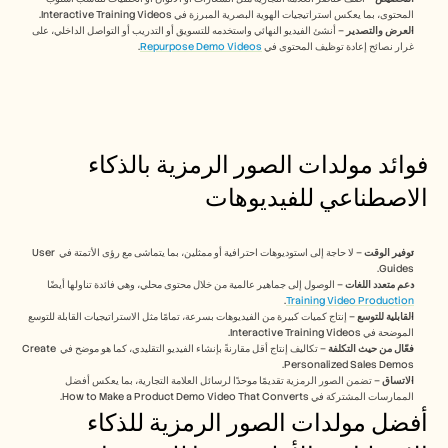
الوظائف
المحتوى، بما يعكس استراتيجيات الهوية البصرية المبرزة في Interactive Training Videos.
العرض والتصدير
 – أنشئ الفيديو النهائي واستخدمه للتسويق أو التدريب أو التواصل الداخلي، على 
غرار نصائح إعادة توظيف المحتوى في 
Repurpose Demo Videos
.
احجز عرضًا توضيحيًا
ابدأ التجربة المجانية
فوائد مولدات الصور الرمزية بالذكاء 
الاصطناعي للفيديوهات
توفير الوقت
 – لا حاجة إلى استوديوهات احترافية أو ممثلين، بما يتماشى مع رؤى الأتمتة في User 
Guides.
دعم متعدد اللغات
 – الوصول إلى جماهير عالمية من خلال محتوى محلي، وهي فائدة تناولها أيضًا 
.
Training Video Production
القابلية للتوسع
 – إنتاج كميات كبيرة من الفيديوهات بسرعة، تمامًا مثل الاستراتيجيات القابلة للتوسع 
الموضحة في Interactive Training Videos.
فعّال من حيث التكلفة
 – تكاليف إنتاج أقل مقارنةً بإنشاء الفيديو التقليدي، كما هو موضح في Create 
Personalized Sales Demos.
الاتساق
 – تضمن الصور الرمزية تقديمًا موحدًا لرسائل العلامة التجارية، بما يعكس أفضل 
الممارسات المشتركة في How to Make a Product Demo Video That Converts.
أفضل مولدات الصور الرمزية للذكاء 