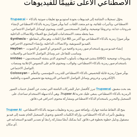
الاصطناعي الأعلى تقييمًا للفيديوهات
– يحوّل تسجيلات الشاشة إلى فيديوهات بجودة استوديو مع تعليقات صوتية بالذكاء 
Trupeer.ai
الاصطناعي، وتأثيرات تلقائية، ودعم متعدد اللغات. كما يوفّر صورًا رمزية بالذكاء الاصطناعي لإنشاء 
شروحات جذابة، وعروضًا توضيحية، وتأهيل المستخدمين الجدد، ومحتوى لوسائل التواصل الاجتماعي، 
مما يجعله متعدد الاستخدامات للتواصل مع العملاء وللاتصالات الداخلية.
 – يوفّر صورًا رمزية بالذكاء الاصطناعي مع أكثر من 60 خيارًا للغات، وهو مثالي لمقاطع 
Synthesia
الفيديو التسويقية، والاتصالات الداخلية، وإنشاء المحتوى الاحترافي.
 – إنشاء فيديو سريع باستخدام صور رمزية واقعية من النصوص أو الصور أو الصوت، 
HeyGen
ومناسب للتفاعل عبر وسائل التواصل الاجتماعي والحملات.
 – ينشئ فيديوهات بأسلوب المحتوى الذي ينشئه المستخدمون (UGC) وشروحات توضيحية 
InVideo
باستخدام صور رمزية بالذكاء الاصطناعي، وقوالب، ومحتوى قائم على النصوص الإعلانية ومنصات 
التواصل الاجتماعي.
 – يوفّر صورًا رمزية قابلة للتخصيص بالذكاء الاصطناعي للتدريب المؤسسي، والتعلّم 
Colossyan
الإلكتروني، وعروض وسائل التواصل الاجتماعي الترويجية مع تخصيص الصوت والخلفية.
بعد بحث معمق، 
Trupeer.ai
 تبرز كأفضل خيار للشركات الناشئة التي تبحث عن أفضل خدمات الصور 
الرمزية بالذكاء الاصطناعي. ينبغي عليك تجربة Trupeer AI، وهي أداة سهلة الاستخدام تساعدك على 
التسجيل والتحرير باستخدام الذكاء الاصطناعي ومشاركة محتوى احترافي في دقائق.
يتيح لك التقاط شاشة جهازك، وإضافة صور رمزية وتعليقات صوتية بالذكاء الاصطناعي، 
Trupeer AI
وتطبيق تأثيرات الذكاء الاصطناعي، وإزالة الكلمات الحشو، وتحويل التسجيل الخام نفسه إلى فيديو 
مصقول ودليل خطوة بخطوة في دقائق. كما يمكنك أيضًا مشاركة رابط أو تصدير الفيديو لاستخدامه في 
أي مكان.