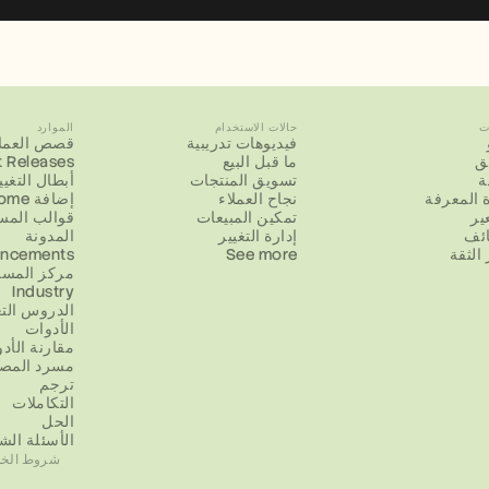
ت
حالات الاستخدام
الموارد
فيديوهات تدريبية
قصص العملا
يق
ما قبل البيع
 Releases
ة
تسويق المنتجات
أبطال التغيي
 المعرفة
نجاح العملاء
إضافة Chrome
ير
تمكين المبيعات
قوالب المس
ائف
إدارة التغيير
المدونة
الثقة
See more
ncements
مركز المسا
Industry
الدروس التع
الأدوات
مقارنة الأد
مسرد المص
ترجم
التكاملات
الحل
الأسئلة الش
شروط الخد