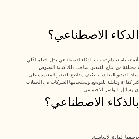
الذكاء الاصطناعي؟
مقاطع الفيديو المعتمدة على الذكاء الاصطناعي هي محتوى فيديو يتم إنشاؤه أو تحسينه أو أتمتته باستخدام تقنيات الذكاء الاصطناعي مثل التعلم الآلي 
(ML)، ومعالجة اللغة الطبيعية (NLP)، ورؤية الحاسوب. يمكن لهذه الحلول التعامل مع جوانب مختلفة من إنتاج الفيديو، بما في ذلك كتابة النصوص، 
والتعليقات الصوتية، وتوليد المشاهد، والتحريك، والتحرير، والتخصيص. وعلى عكس طرق إنشاء الفيديو التقليدية، تتكيف مقاطع الفيديو المعتمدة على 
الذكاء الاصطناعي مع مدخلات المستخدم، ورؤى البيانات، وتفضيلات الجمهور، مما يجعلها أكثر كفاءة وقابلية للتوسع. وتستخدمها الشركات في الحملات 
وى وسائل التواصل الاجتماعي.
الذكاء الاصطناعي؟
بوصفها المادة الأساسية.