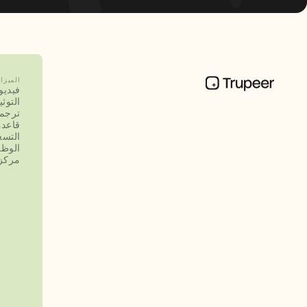
الميزا
فيديو
التوث
ترجم
قاعدة
التسع
الوظ
مركز 