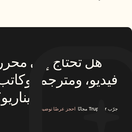
سيناريو؟
جرّب Trupeer مجانًا
احجز عرضًا توضيحيًا