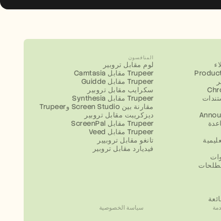
المنافسون
ء
لوم مقابل تروبير
Product
Camtasia مقابل Trupeer
ر
Guidde مقابل Trupeer
سكرايب مقابل تروبير
تندات
Synthesia مقابل Trupeer
مقارنة بين Screen Studio وTrupeer
Annou
ديزكريبت مقابل تروبير
عدة
ScreenPal مقابل Trupeer
Veed مقابل Trupeer
ليمية
تانغو مقابل تروبيير
فيديارد مقابل تروبير
وات
طلحات
ائعة
مة
سياسة الخصوصية