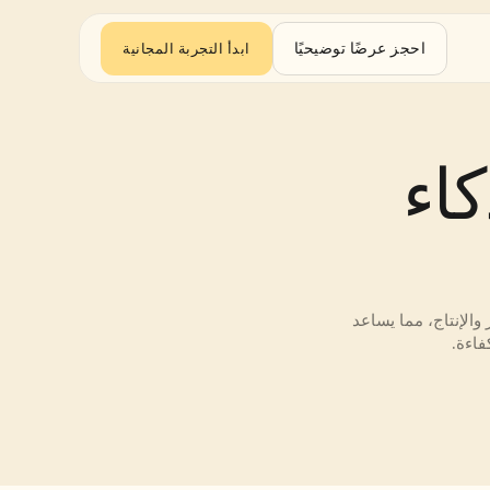
احجز عرضًا توضيحيًا
ابدأ التجربة المجانية
فيديوهات مدعومة بالذكاء 
تستفيد مقاطع الفيديو المدعومة بالذكاء الاصطناعي من تعلّم الآلة لأتمتة كتابة النصوص والتحرير والإنتاج، مما يساعد 
فاءة.