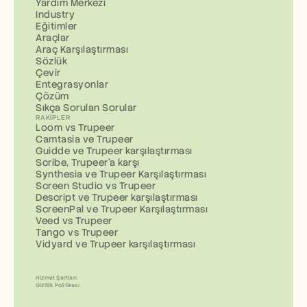
Yardım Merkezi
Industry
Eğitimler
Araçlar
Araç Karşılaştırması
Sözlük
Çevir
Entegrasyonlar
Çözüm
Sıkça Sorulan Sorular
RAKIPLER
Loom vs Trupeer
Camtasia ve Trupeer
Guidde ve Trupeer karşılaştırması
Scribe, Trupeer'a karşı
Synthesia ve Trupeer Karşılaştırması
Screen Studio vs Trupeer
Descript ve Trupeer karşılaştırması
ScreenPal ve Trupeer Karşılaştırması
Veed vs Trupeer
Tango vs Trupeer
Vidyard ve Trupeer karşılaştırması
Hizmet Şartları
Gizlilik Politikası