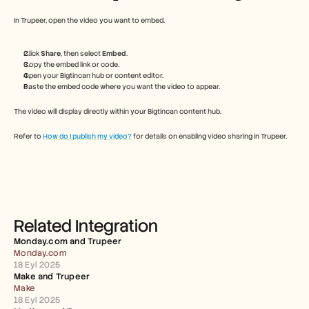
Free Tools
FAQs
In Trupeer, open the video you want to embed.
Announcement
Partner Program
Click 
Share
, then select 
Embed
.
USECASES
Copy the embed link or code.
Change Management
Open your Bigtincan hub or content editor.
Sales Enablement
Paste the embed code where you want the video to appear.
Pre-sales
Product Marketing
The video will display directly within your Bigtincan content hub.
Customer Success
Training
Refer to 
How do I publish my video?
 for details on enabling video sharing in Trupeer.
See more
Customer Stories
Related Integration
Help Center
Monday.com and Trupeer 
Monday.com
18 Eyl 2025
Pricing
Make and Trupeer 
Make
18 Eyl 2025