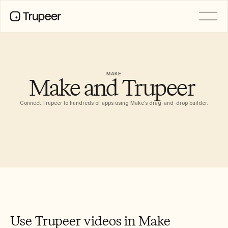
PRODUCT
Video
Documentation
MAKE
Make and Trupeer 
Translation
Knowledge Base
AI Avatars
Connect Trupeer to hundreds of apps using Make’s drag-and-drop builder.
Brand Kits
Shared Pages
AI Screen Recording
RESOURCES
AI Champions of Change
Trust Center
Ürün Sürümleri
Doc Templates
Use Trupeer videos in Make 
Industry