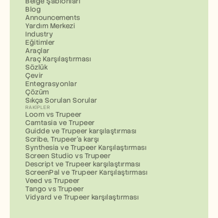
Belge Şablonları
Blog
Announcements
Yardım Merkezi
Industry
Eğitimler
Araçlar
Araç Karşılaştırması
Sözlük
Çevir
Entegrasyonlar
Çözüm
Sıkça Sorulan Sorular
RAKIPLER
Loom vs Trupeer
Camtasia ve Trupeer
Guidde ve Trupeer karşılaştırması
Scribe, Trupeer'a karşı
Synthesia ve Trupeer Karşılaştırması
Screen Studio vs Trupeer
Descript ve Trupeer karşılaştırması
ScreenPal ve Trupeer Karşılaştırması
Veed vs Trupeer
Tango vs Trupeer
Vidyard ve Trupeer karşılaştırması