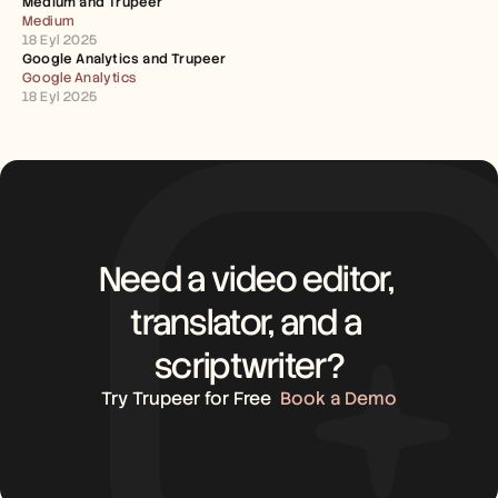
Medium and Trupeer 
Careers
Medium
18 Eyl 2025
Google Analytics and Trupeer
Book a Demo
Google Analytics
18 Eyl 2025
Start Free Trial
Need a video editor, 
translator, and a 
scriptwriter?
Try Trupeer for Free
Book a Demo