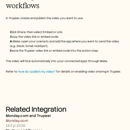
Free Tools
workflows
FAQs
Announcement
Partner Program
In Trupeer, create and publish the video you want to use.
USECASES
Change Management
Click Share, then select Embed or Link.
Sales Enablement
Copy the video link or embed code.
Pre-sales
In Make, open your scenario and add the app where you want to send the video 
Product Marketing
(e.g., Slack, Gmail, HubSpot).
Customer Success
Paste the Trupeer video link or embed code into the action step.
Training
The video will flow automatically into your connected apps through Make.
See more
Refer to 
How do I publish my video?
 for details on enabling video sharing in Trupeer.
Customer Stories
Help Center
Related Integration
Pricing
Monday.com and Trupeer 
Monday.com
18 Eyl 2025