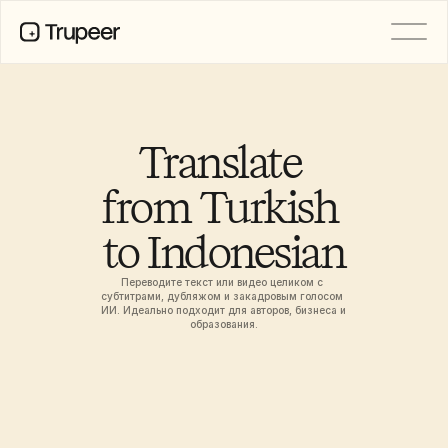
PRODUCT
Video
Documentation
Translate 
Translation
Knowledge Base
from Turkish 
AI Avatars
Brand Kits
to Indonesian
Shared Pages
AI Screen Recording
Переводите текст или видео целиком с 
субтитрами, дубляжом и закадровым голосом 
ИИ. Идеально подходит для авторов, бизнеса и 
образования.
РЕСУРСЫ
Лидеры перемен в сфере ИИ
Центр доверия
Выпуски продуктов
Шаблоны документов
Industry