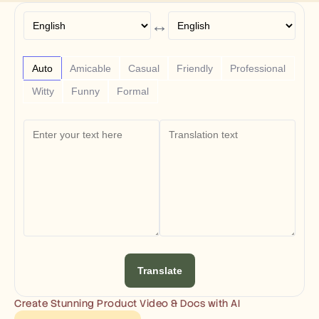
Free Tools
Часто задаваемые вопросы
↔
Объявление
Партнерская программа
ВАРИАНТЫ ИСПОЛЬЗОВАНИЯ
Auto
Amicable
Casual
Friendly
Professional
Управление изменениями
Обеспечение продаж
Witty
Funny
Formal
Предпродажи
Маркетинг продуктов
Успех клиентов
Обучение
See more
Customer Stories
Help Center
Translate
Pricing
Create Stunning Product Video & Docs with AI