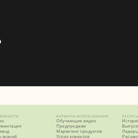
?
МОЖНОСТИ
ВАРИАНТЫ ИСПОЛЬЗОВАНИЯ
РЕСУРС
ео
Обучающие видео
Истори
ументация
Предпродажи
Выпуск
евод
Маркетинг продуктов
Лидеры
а знаний
Успех клиентов
Расшир