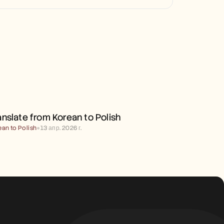
TRANSLATE FROM KOREAN 
TO POLISH
anslate from Korean to Polish
ean to Polish
●
13 апр. 2026 г.