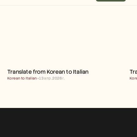
TRANSLATE FROM KOREAN 
TO ITALIAN
Translate from Korean to Italian
Tr
Korean to Italian
●
13 апр. 2026 г.
Kor