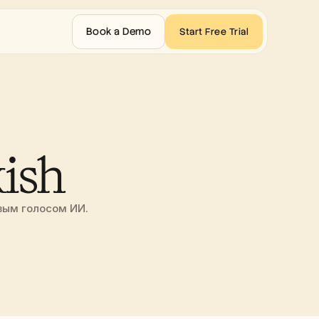
Book a Demo
Start Free Trial
kish
ым голосом ИИ. 