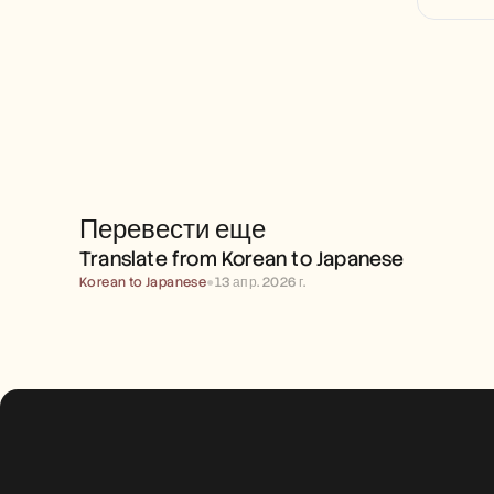
Перевести еще
TRANSLATE FROM KOREAN 
TO JAPANESE
Translate from Korean to Japanese
Korean to Japanese
●
13 апр. 2026 г.