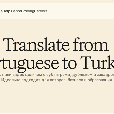
es
Help Center
Pricing
Careers
Translate from 
tuguese to Tur
т или видео целиком с субтитрами, дубляжом и закадров
Идеально подходит для авторов, бизнеса и образования.