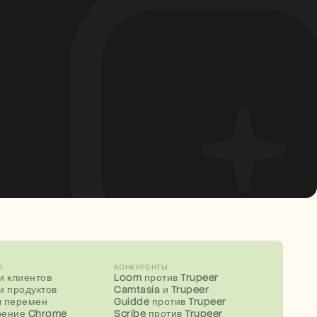
Ы
КОНКУРЕНТЫ
и клиентов
Loom против Trupeer
и продуктов
Camtasia и Trupeer
 перемен
Guidde против Trupeer
ение Chrome
Scribe против Trupeer