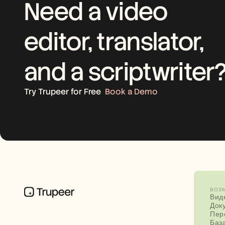
Need a video 
editor, translator, 
and a scriptwriter
Try Trupeer for Free
Book a Demo
ВОЗ
Вид
Док
Пер
Баз