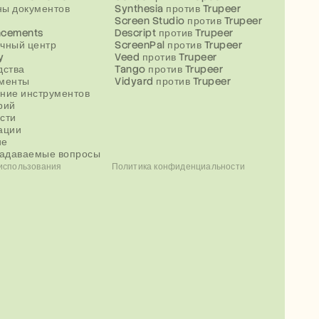
ы документов
Synthesia против Trupeer
Screen Studio против Trupeer
ncements
Descript против Trupeer
чный центр
ScreenPal против Trupeer
y
Veed против Trupeer
дства
Tango против Trupeer
менты
Vidyard против Trupeer
ние инструментов
рий
сти
ации
ие
задаваемые вопросы
использования
Политика конфиденциальности