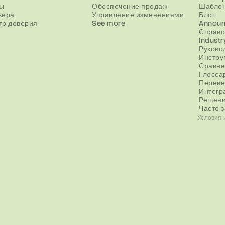
ы
Обеспечение продаж
Шаблон
ьера
Управление изменениями
Блог
тр доверия
See more
Annou
Справо
Industr
Руково
Инстру
Сравне
Глосса
Переве
Интегр
Решен
Часто 
Условия 