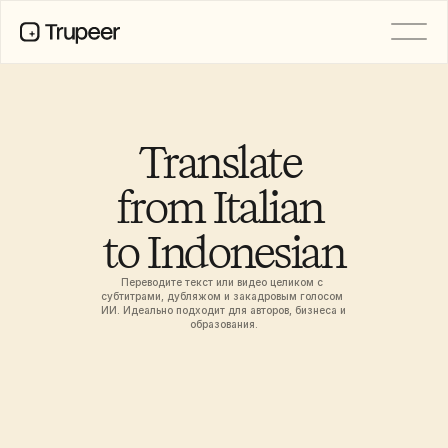
PRODUCT
Video
Documentation
Translate 
Translation
Knowledge Base
from Italian 
AI Avatars
Brand Kits
to Indonesian
Shared Pages
AI Screen Recording
Переводите текст или видео целиком с 
субтитрами, дубляжом и закадровым голосом 
ИИ. Идеально подходит для авторов, бизнеса и 
образования.
РЕСУРСЫ
Лидеры перемен в сфере ИИ
Центр доверия
Выпуски продуктов
Шаблоны документов
Industry