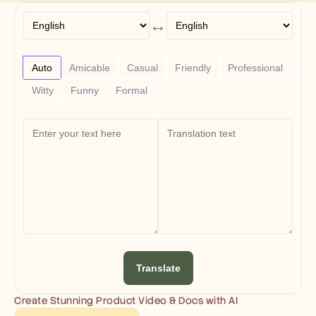
Free Tools
Часто задаваемые вопросы
↔
Объявление
Партнерская программа
ВАРИАНТЫ ИСПОЛЬЗОВАНИЯ
Auto
Amicable
Casual
Friendly
Professional
Управление изменениями
Обеспечение продаж
Witty
Funny
Formal
Предпродажи
Маркетинг продуктов
Успех клиентов
Обучение
See more
Customer Stories
Help Center
Translate
Pricing
Create Stunning Product Video & Docs with AI