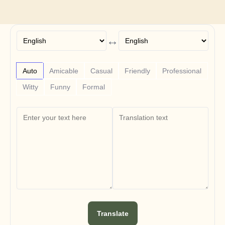
Free Tools
Часто задаваемые вопросы
Объявление
Партнерская программа
↔
ВАРИАНТЫ ИСПОЛЬЗОВАНИЯ
Управление изменениями
Обеспечение продаж
Предпродажи
Auto
Amicable
Casual
Friendly
Professional
Маркетинг продуктов
Witty
Funny
Formal
Успех клиентов
Обучение
See more
Customer Stories
Help Center
Pricing
Translate