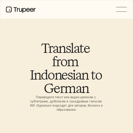
PRODUCT
Video
Documentation
Translate 
Translation
Knowledge Base
from 
AI Avatars
Brand Kits
Indonesian to 
Shared Pages
AI Screen Recording
German
Переводите текст или видео целиком с 
РЕСУРСЫ
субтитрами, дубляжом и закадровым голосом 
Лидеры перемен в сфере ИИ
ИИ. Идеально подходит для авторов, бизнеса и 
образования.
Центр доверия
Выпуски продуктов
Шаблоны документов
Industry