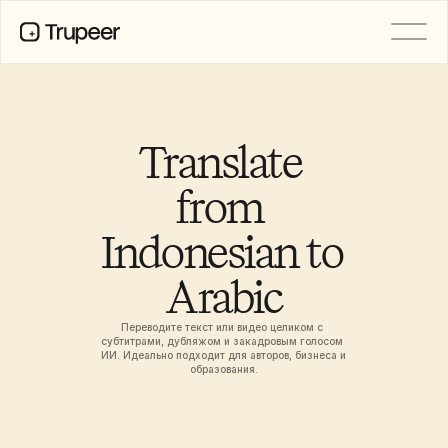
PRODUCT
Video
Documentation
Translate 
Translation
Knowledge Base
from 
AI Avatars
Brand Kits
Indonesian to 
Shared Pages
AI Screen Recording
Arabic
Переводите текст или видео целиком с 
РЕСУРСЫ
субтитрами, дубляжом и закадровым голосом 
Лидеры перемен в сфере ИИ
ИИ. Идеально подходит для авторов, бизнеса и 
образования.
Центр доверия
Выпуски продуктов
Шаблоны документов
Industry