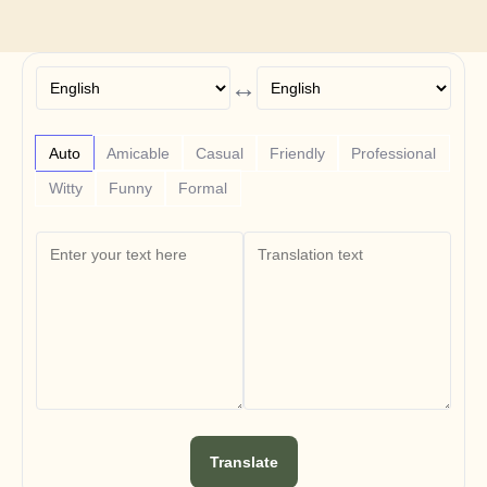
Free Tools
Часто задаваемые вопросы
Объявление
Партнерская программа
↔
ВАРИАНТЫ ИСПОЛЬЗОВАНИЯ
Управление изменениями
Обеспечение продаж
Предпродажи
Auto
Amicable
Casual
Friendly
Professional
Маркетинг продуктов
Witty
Funny
Formal
Успех клиентов
Обучение
See more
Customer Stories
Help Center
Pricing
Translate