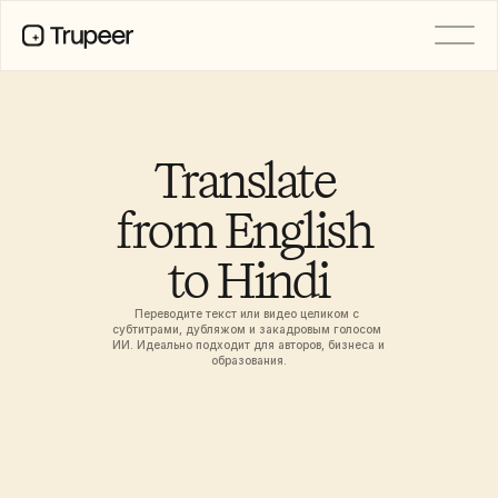
PRODUCT
Video
Documentation
Translate 
Translation
Knowledge Base
from English 
AI Avatars
Brand Kits
to Hindi
Shared Pages
AI Screen Recording
Переводите текст или видео целиком с 
субтитрами, дубляжом и закадровым голосом 
ИИ. Идеально подходит для авторов, бизнеса и 
образования.
РЕСУРСЫ
Лидеры перемен в сфере ИИ
Центр доверия
Выпуски продуктов
Шаблоны документов
Industry