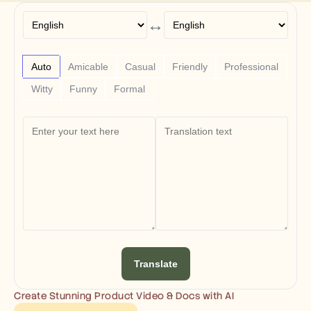
Free Tools
Часто задаваемые вопросы
↔
Объявление
Партнерская программа
ВАРИАНТЫ ИСПОЛЬЗОВАНИЯ
Auto
Amicable
Casual
Friendly
Professional
Управление изменениями
Обеспечение продаж
Witty
Funny
Formal
Предпродажи
Маркетинг продуктов
Успех клиентов
Обучение
See more
Customer Stories
Help Center
Translate
Pricing
Create Stunning Product Video & Docs with AI