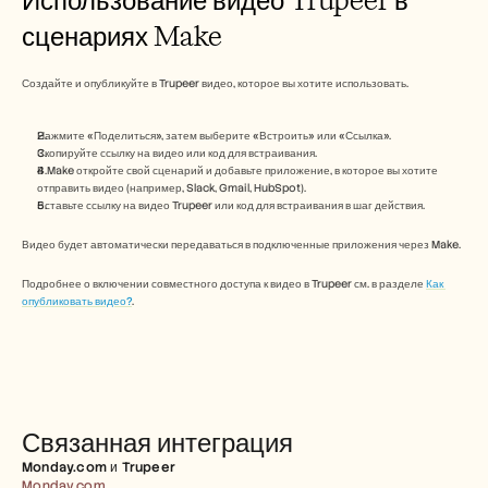
Free Tools
Часто задаваемые вопросы
сценариях Make
Объявление
Партнерская программа
Создайте и опубликуйте в Trupeer видео, которое вы хотите использовать.
ВАРИАНТЫ ИСПОЛЬЗОВАНИЯ
Управление изменениями
Обеспечение продаж
Нажмите «Поделиться», затем выберите «Встроить» или «Ссылка».
Предпродажи
Скопируйте ссылку на видео или код для встраивания.
Маркетинг продуктов
В Make откройте свой сценарий и добавьте приложение, в которое вы хотите 
отправить видео (например, Slack, Gmail, HubSpot).
Успех клиентов
Вставьте ссылку на видео Trupeer или код для встраивания в шаг действия.
Обучение
See more
Видео будет автоматически передаваться в подключенные приложения через Make.
Подробнее о включении совместного доступа к видео в Trupeer см. в разделе 
Как 
опубликовать видео?
.
Customer Stories
Help Center
Pricing
Связанная интеграция
Monday.com и Trupeer
Monday.com