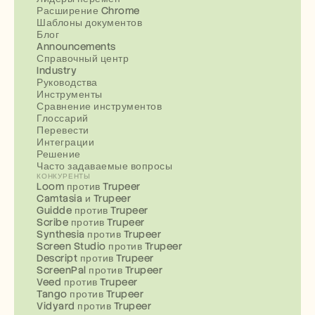
Расширение Chrome
Шаблоны документов
Блог
Announcements
Справочный центр
Industry
Руководства
Инструменты
Сравнение инструментов
Глоссарий
Перевести
Интеграции
Решение
Часто задаваемые вопросы
КОНКУРЕНТЫ
Loom против Trupeer
Camtasia и Trupeer
Guidde против Trupeer
Scribe против Trupeer
Synthesia против Trupeer
Screen Studio против Trupeer
Descript против Trupeer
ScreenPal против Trupeer
Veed против Trupeer
Tango против Trupeer
Vidyard против Trupeer