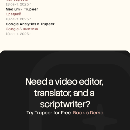
Careers
18 сент. 2025 г.
Medium и Trupeer
Средний
Book a Demo
18 сент. 2025 г.
Google Analytics и Trupeer
Start Free Trial
Google Аналитика
18 сент. 2025 г.
Need a video editor, 
translator, and a 
scriptwriter?
Try Trupeer for Free
Book a Demo