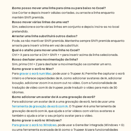
Como posso mover uma linha para cima ou para baixo no Excel?
Use Cortar e depois Inserir células cortadas, ou arraste a linha enquanto 
mantém Shift premida.
Posso mover várias linhas de uma vez?
Sim, selecione e corte várias linhas em conjunto e depois insira-as no local 
pretendido.
Arrastar uma linha substituirá outros dados?
Pode, se não mantiver Shift premida. Mantenha sempre Shift premida enquanto 
arrasta para inserir a linha em vez de substituir.
Qual é o atalho para mover uma linha no Excel?
Ctrl + X para cortar e Ctrl + Shift + + para inserir acima da linha selecionada.
Posso desfazer uma movimentação de linha?
Sim, prima Ctrl + Z para desfazer a movimentação se cometer um erro.
Como gravar o ecrã no Mac? 
Para 
gravar o ecrã num Mac
, pode usar o Trupeer AI. Permite-lhe capturar o ecrã 
inteiro e oferece capacidades de IA, como adicionar avatares de IA, adicionar 
locução, adicionar zoom in e zoom out no vídeo. Com a funcionalidade de 
tradução de vídeo com IA da trupeer, pode traduzir o vídeo para mais de 30 
idiomas. 
Como adicionar um avatar de IA a uma gravação de ecrã?
Para adicionar um avatar de IA a uma gravação de ecrã, terá de usar uma 
ferramenta de gravação de ecrã com IA.
 O Trupeer AI é uma ferramenta de 
gravação de ecrã com IA, que ajuda a criar vídeos com vários avatares e 
também o ajuda a criar o seu próprio avatar para o vídeo.
Como gravar o ecrã no Windows?
Para gravar o ecrã no Windows
, pode usar a Game Bar integrada (Windows + G) 
ou uma ferramenta avançada de IA como o Trupeer AI para funcionalidades 