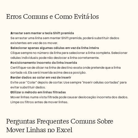
Erros Comuns e Como Evitá-los
Arrastar sem manter a tecla Shift premida
Se arrastar uma linha sem manter Shift premida, poderá substituir dados 
existentes em vez de os mover.
Selecionar apenas algumas células em vez da linha inteira
Clique sempre no número da linha para selecionar a linha completa. Selecionar 
células individuais pode não deslocar a linha corretamente.
Posicionamento incorreto da linha inserida
Certifique-se de clicar na linha de destino exata onde pretende que a linha 
cortada vá. Ela será inserida acima dessa posição.
Perder dados ao colar em vez de inserir
Evite usar “Colar” depois de cortar. Use sempre “Inserir células cortadas” para 
evitar substituir dados.
Utilizar o método em linhas filtradas
Mover linhas numa vista filtrada pode causar deslocação incorreta dos dados. 
Limpe os filtros antes de mover linhas.
Perguntas Frequentes Comuns Sobre 
Mover Linhas no Excel