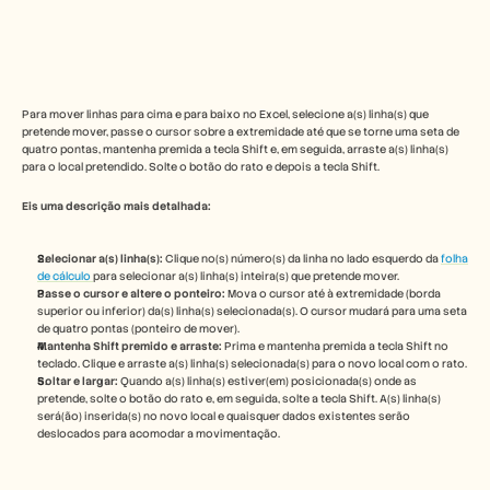
Free Tools
Perguntas frequentes
Announcement
Partner Program
CASOS DE UTILIZAÇÃO
Gestão da Mudança
Para mover linhas para cima e para baixo no Excel, selecione a(s) linha(s) que 
Capacitação de vendas
pretende mover, passe o cursor sobre a extremidade até que se torne uma seta de 
Pré-venda
quatro pontas, mantenha premida a tecla Shift e, em seguida, arraste a(s) linha(s) 
para o local pretendido. Solte o botão do rato e depois a tecla Shift.
Marketing de Produto
Sucesso do Cliente
Eis uma descrição mais detalhada:
Formação
See more
Selecionar a(s) linha(s): 
Clique no(s) número(s) da linha no lado esquerdo da 
folha 
de cálculo 
para selecionar a(s) linha(s) inteira(s) que pretende mover.
Passe o cursor e altere o ponteiro: 
Mova o cursor até à extremidade (borda 
Histórias de clientes
superior ou inferior) da(s) linha(s) selecionada(s). O cursor mudará para uma seta 
de quatro pontas (ponteiro de mover). 
Mantenha Shift premido e arraste: 
Prima e mantenha premida a tecla Shift no 
teclado. Clique e arraste a(s) linha(s) selecionada(s) para o novo local com o rato.
Centro de Ajuda
Soltar e largar: 
Quando a(s) linha(s) estiver(em) posicionada(s) onde as 
pretende, solte o botão do rato e, em seguida, solte a tecla Shift. A(s) linha(s) 
será(ão) inserida(s) no novo local e quaisquer dados existentes serão 
Preços
deslocados para acomodar a movimentação. 