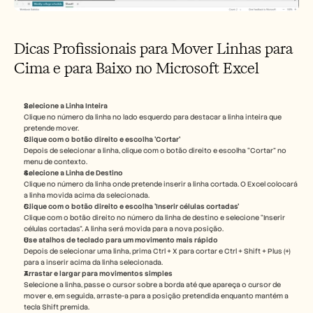
Dicas Profissionais para Mover Linhas para 
Cima e para Baixo no Microsoft Excel
Selecione a Linha Inteira
Clique no número da linha no lado esquerdo para destacar a linha inteira que 
pretende mover.
Clique com o botão direito e escolha 'Cortar'
Depois de selecionar a linha, clique com o botão direito e escolha “Cortar” no 
menu de contexto.
Selecione a Linha de Destino
Clique no número da linha onde pretende inserir a linha cortada. O Excel colocará 
a linha movida acima da selecionada.
Clique com o botão direito e escolha 'Inserir células cortadas'
Clique com o botão direito no número da linha de destino e selecione “Inserir 
células cortadas”. A linha será movida para a nova posição.
Use atalhos de teclado para um movimento mais rápido
Depois de selecionar uma linha, prima Ctrl + X para cortar e Ctrl + Shift + Plus (+) 
para a inserir acima da linha selecionada.
Arrastar e largar para movimentos simples
Selecione a linha, passe o cursor sobre a borda até que apareça o cursor de 
mover e, em seguida, arraste-a para a posição pretendida enquanto mantém a 
tecla Shift premida.