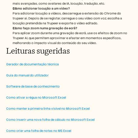
mais avançadas, como avatares de IA, locução, tradução, etc.
Como adicionar locução a um vídeo?
Para adicionar locução a vídeos, descarregue a extensão do Chrome do 
trupeer ai. Depois de se registar, carregue o seu vídeo com voz, escolha a 
locução pretendida na Trupeer e exporte o vídeo editado. 
Como faço zoom numa gravação de ecrã?
Para aplicar zoom durante uma gravação de ecrã, use os efeitos de zoom no 
Trupeer AI, que permitem aproximar e afastar em momentos específicos, 
melhorando o impacto visual do conteúdo do seu vídeo.  
Leituras sugeridas
Gerador de documentação técnica
Guia do manual do utilizador
Software de base de conhecimento
Como ativar a régua no Microsoft Excel
Como manter a primeira linha visível no Microsoft Excel
Como inserir uma nova folha de cálculo no Microsoft Excel
Como criar uma folha de notas no MS Excel