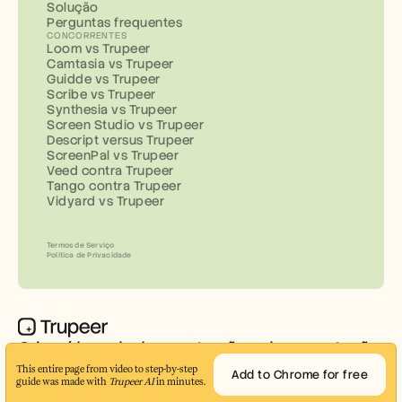
Solução
Perguntas frequentes
CONCORRENTES
Loom vs Trupeer
Camtasia vs Trupeer
Guidde vs Trupeer
Scribe vs Trupeer
Synthesia vs Trupeer
Screen Studio vs Trupeer
Descript versus Trupeer
ScreenPal vs Trupeer
Veed contra Trupeer
Tango contra Trupeer
Vidyard vs Trupeer
Termos de Serviço
Política de Privacidade
Criar vídeos de demonstração e documentação 
profissionais em minutos
This entire page from video to step-by-step 
Add to Chrome for free
guide was made with 
Trupeer AI
 in minutes.
© 2026 Trupeer Inc.