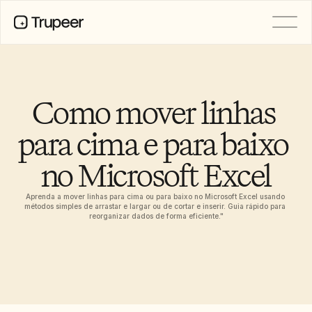
PRODUTO
Vídeo
Documentação
Como mover linhas 
Tradução
Base de Conhecimento
para cima e para baixo 
Avatares de IA
Kits de marca
no Microsoft Excel
Páginas partilhadas
Gravação de ecrã com IA
Aprenda a mover linhas para cima ou para baixo no Microsoft Excel usando 
métodos simples de arrastar e largar ou de cortar e inserir. Guia rápido para 
reorganizar dados de forma eficiente."
RECURSOS
Campeões da Mudança com IA
Centro de Confiança
Pedidos de funcionalidades
Modelos de documentos
Industry