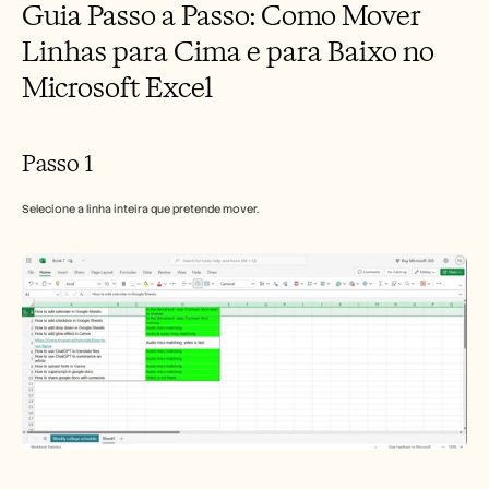
Guia Passo a Passo: Como Mover 
Carreiras
Linhas para Cima e para Baixo no 
Marcar uma demonstração
Microsoft Excel
Iniciar teste gratuito
Passo 1
Selecione a linha inteira que pretende mover.