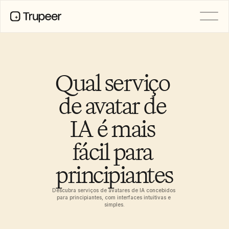
PRODUTO
Vídeo
Documentação
Qual serviço 
Tradução
Base de Conhecimento
de avatar de 
Avatares de IA
Kits de marca
IA é mais 
Páginas partilhadas
Gravação de ecrã com IA
fácil para 
principiantes
RECURSOS
Campeões da Mudança com IA
Centro de Confiança
Descubra serviços de avatares de IA concebidos 
para principiantes, com interfaces intuitivas e 
Pedidos de funcionalidades
simples.
Modelos de documentos
Industry