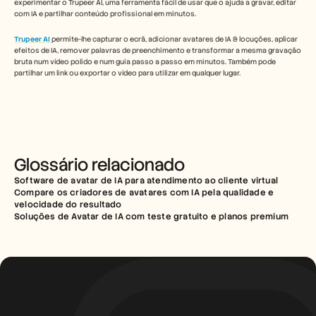
experimentar o Trupeer AI, uma ferramenta fácil de usar que o ajuda a gravar, editar 
com IA e partilhar conteúdo profissional em minutos.
Trupeer AI
permite-lhe capturar o ecrã, adicionar avatares de IA & locuções, aplicar 
efeitos de IA, remover palavras de preenchimento e transformar a mesma gravação 
bruta num vídeo polido e num guia passo a passo em minutos. Também pode 
partilhar um link ou exportar o vídeo para utilizar em qualquer lugar.
Glossário relacionado
Software de avatar de IA para atendimento ao cliente virtual
Compare os criadores de avatares com IA pela qualidade e 
velocidade do resultado
Soluções de Avatar de IA com teste gratuito e planos premium