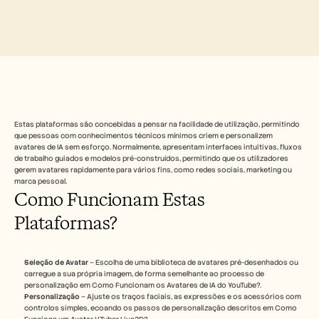
Free Tools
Perguntas frequentes
Announcement
Partner Program
CASOS DE UTILIZAÇÃO
Gestão da Mudança
Capacitação de vendas
Pré-venda
Marketing de Produto
Sucesso do Cliente
Estas plataformas são concebidas a pensar na facilidade de utilização, permitindo 
que pessoas com conhecimentos técnicos mínimos criem e personalizem 
Formação
avatares de IA sem esforço. Normalmente, apresentam interfaces intuitivas, fluxos 
See more
de trabalho guiados e modelos pré-construídos, permitindo que os utilizadores 
gerem avatares rapidamente para vários fins, como redes sociais, marketing ou 
marca pessoal.
Como Funcionam Estas 
Histórias de clientes
Plataformas?
Centro de Ajuda
Seleção de Avatar
 – Escolha de uma biblioteca de avatares pré-desenhados ou 
carregue a sua própria imagem, de forma semelhante ao processo de 
Preços
personalização em Como Funcionam os Avatares de IA do YouTube?.
Personalização
 – Ajuste os traços faciais, as expressões e os acessórios com 
controlos simples, ecoando os passos de personalização descritos em Como 