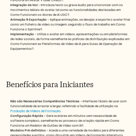
Funciona um Avatar VTuber Live2D?.
Carreiras
Integração de Voz
 – Introduza texto ou grave áudio para sincronizar com os 
movimentos labiais do avatar, tal como as funcionalidades destacadas em 
Como Funcionam os Atores de IA UGC?.
Marcar uma demonstração
Animação & Exportação
 – Aplique animações, se desejar, e exporte o avatar final 
como um ficheiro de vídeo ou imagem, seguindo o fluxo de trabalho em Como 
Funciona o Spiritme?.
Iniciar teste gratuito
Implementação
 – Utilize o avatar em vídeos, apresentações ou em plataformas 
de redes sociais, de forma semelhante às práticas de distribuição explicadas em 
Como Funcionam as Plataformas de Vídeo de IA para Guias de Operação de 
Equipamentos?.
Benefícios para Iniciantes 
Não são Necessárias Competências Técnicas
 – Interfaces fáceis de usar com 
funcionalidade de arrastar e largar, refletindo a facilidade de utilização na 
Produção de Vídeos de Formação
.
Configuração Rápida
 – Gere avatares em minutos sem necessidade de 
software complexo, semelhante ao processo de criação rápida em Como 
Funciona um Redator de Guiões de Vídeo com IA?.
Modelos Pré-definidos
 – Aceda a uma variedade de modelos para diferentes 
necessidades e estilos, como discutido em Vídeos de Formação Interativos.