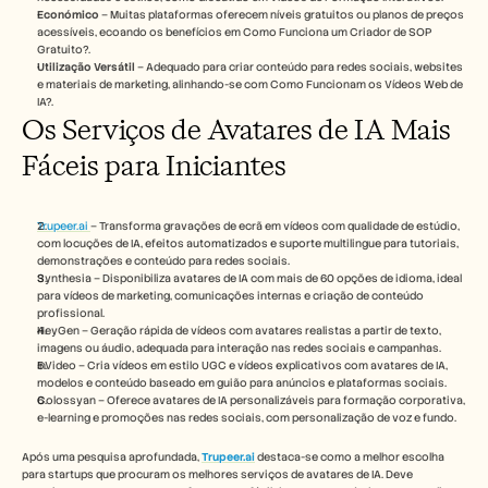
Económico
 – Muitas plataformas oferecem níveis gratuitos ou planos de preços 
acessíveis, ecoando os benefícios em Como Funciona um Criador de SOP 
Gratuito?.
Utilização Versátil
 – Adequado para criar conteúdo para redes sociais, websites 
e materiais de marketing, alinhando-se com Como Funcionam os Vídeos Web de 
IA?.
Os Serviços de Avatares de IA Mais 
Fáceis para Iniciantes
Trupeer.ai 
– Transforma gravações de ecrã em vídeos com qualidade de estúdio, 
com locuções de IA, efeitos automatizados e suporte multilingue para tutoriais, 
demonstrações e conteúdo para redes sociais.
Synthesia – Disponibiliza avatares de IA com mais de 60 opções de idioma, ideal 
para vídeos de marketing, comunicações internas e criação de conteúdo 
profissional. 
HeyGen – Geração rápida de vídeos com avatares realistas a partir de texto, 
imagens ou áudio, adequada para interação nas redes sociais e campanhas.
InVideo – Cria vídeos em estilo UGC e vídeos explicativos com avatares de IA, 
modelos e conteúdo baseado em guião para anúncios e plataformas sociais.
Colossyan – Oferece avatares de IA personalizáveis para formação corporativa, 
e-learning e promoções nas redes sociais, com personalização de voz e fundo. 
Após uma pesquisa aprofundada, 
Trupeer.ai
 destaca-se como a melhor escolha 
para startups que procuram os melhores serviços de avatares de IA. Deve 