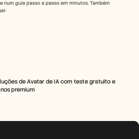
e num guia passo a passo em minutos. Também 
ar.
SOLUÇÕES DE AVATAR DE IA 
COM TESTE GRATUITO E 
luções de Avatar de IA com teste gratuito e 
PLANOS PREMIUM
anos premium