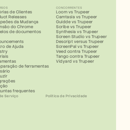
RSOS
CONCORRENTES
órias de Clientes
Loom vs Trupeer
uct Releases
Camtasia vs Trupeer
peões da Mudança
Guidde vs Trupeer
ensão do Chrome
Scribe vs Trupeer
elos de documentos
Synthesia vs Trupeer
g
Screen Studio vs Trupeer
ouncements
Descript versus Trupeer
ro de Ajuda
ScreenPal vs Trupeer
stry
Veed contra Trupeer
riais
Tango contra Trupeer
ramentas
Vidyard vs Trupeer
paração de ferramentas
sário
uzir
grações
ução
untas frequentes
de Serviço
Política de Privacidade