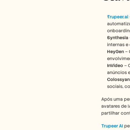
Trupeer.ai
automatiza
onboarding
Synthesia
internas e
HeyGen
 –
envolvime
InVideo
 – 
anúncios e
Colossyan
sociais, c
Após uma pes
avatares de I
partilhar con
Trupeer AI
pe