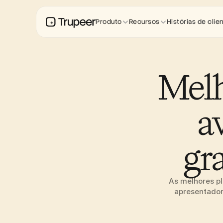
Produto
Recursos
Histórias de clie
Melh
a
gr
As melhores pl
apresentadore