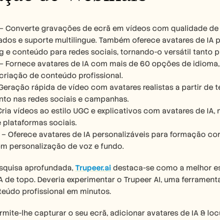
– Converte gravações de ecrã em vídeos com qualidade de es
dos e suporte multilingue. Também oferece avatares de IA pa
 e conteúdo para redes sociais, tornando-o versátil tanto
 – Fornece avatares de IA com mais de 60 opções de idioma,
 criação de conteúdo profissional.
 Geração rápida de vídeo com avatares realistas a partir de 
nto nas redes sociais e campanhas.
Cria vídeos ao estilo UGC e explicativos com avatares de I
 plataformas sociais.
 – Oferece avatares de IA personalizáveis para formação cor
om personalização de voz e fundo.
quisa aprofundada, 
Trupeer.ai
 destaca-se como a melhor es
A de topo. Deveria experimentar o Trupeer AI, uma ferramenta 
teúdo profissional em minutos.
rmite-lhe capturar o seu ecrã, adicionar avatares de IA & loc