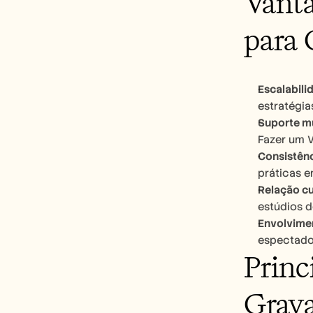
Vanta
para 
Escalabili
estratégia
Suporte mu
Fazer um 
Consistên
práticas e
Relação cu
estúdios d
Envolvime
espectado
Princ
Grav