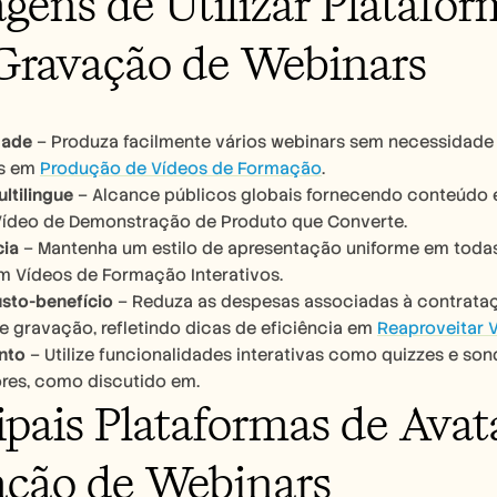
gens de Utilizar Platafor
Gravação de Webinars
dade
 – Produza facilmente vários webinars sem necessidade 
s em 
Produção de Vídeos de Formação
.
ltilingue
 – Alcance públicos globais fornecendo conteúdo
Vídeo de Demonstração de Produto que Converte.
cia
 – Mantenha um estilo de apresentação uniforme em todas
m Vídeos de Formação Interativos.
sto-benefício
 – Reduza as despesas associadas à contrata
e gravação, refletindo dicas de eficiência em 
Reaproveitar 
nto
 – Utilize funcionalidades interativas como quizzes e so
res, como discutido em.
ipais Plataformas de Avata
ação de Webinars