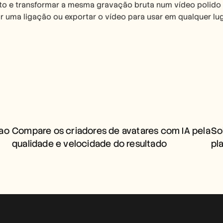
o e transformar a mesma gravação bruta num vídeo polido 
r uma ligação ou exportar o vídeo para usar em qualquer lug
COMPARE OS CRIADORES 
DE AVATARES COM IA PELA 
QUALIDADE E VELOCIDADE 
ao 
Compare os criadores de avatares com IA pela 
So
DO RESULTADO
qualidade e velocidade do resultado
pl