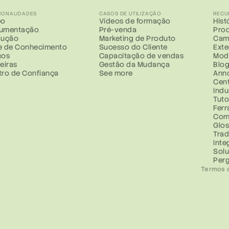
IONALIDADES
CASOS DE UTILIZAÇÃO
RECU
eo
Vídeos de formação
Hist
umentação
Pré-venda
Prod
dução
Marketing de Produto
Cam
e de Conhecimento
Sucesso do Cliente
Ext
ços
Capacitação de vendas
Mod
eiras
Gestão da Mudança
Blo
tro de Confiança
See more
Ann
Cent
Indu
Tuto
Fer
Com
Glos
Trad
Inte
Sol
Perg
Termos 