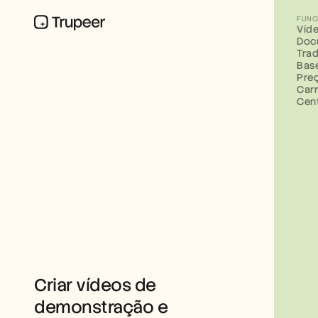
FUNC
Víd
Doc
Tra
Bas
Pre
Carr
Cen
Criar vídeos de 
demonstração e 