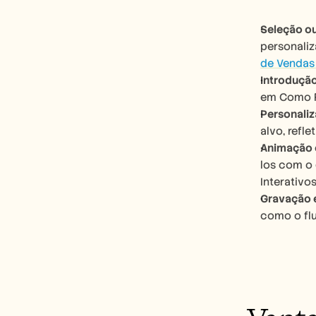
Seleção ou
personaliz
de Vendas
Introdução
em Como F
Personaliz
alvo, refl
Animação e
los com o 
Interativos
Gravação 
como o flu