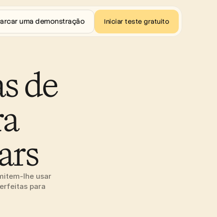
arcar uma demonstração
Iniciar teste gratuito
s de 
a 
ars
item-lhe usar 
erfeitas para 