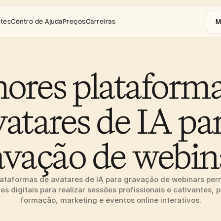
M
ntes
Centro de Ajuda
Preços
Carreiras
ores plataforma
vatares de IA par
avação de webin
ataformas de avatares de IA para gravação de webinars perm
s digitais para realizar sessões profissionais e cativantes, p
formação, marketing e eventos online interativos.