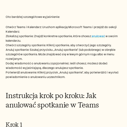
Free Tools
FAQs
Announcement
Partner Program
Oto bardziej szczegółowe wyjaśnienie:
USECASES
Otwórz Teams i Kalendarz: Uruchom aplikację Microsoft Teams i przejdź do sekcji 
Change Management
Kalendarz.
Sales Enablement
Zlokalizuj spotkanie: Znajdź konkretne spotkanie, które chcesz
 anulować
 w swoim 
Pre-sales
kalendarzu. 
Product Marketing
Otwórz szczegóły spotkania: Kliknij spotkanie, aby otworzyć jego szczegóły. 
Customer Success
Anuluj spotkanie: Szukaj przycisku „Anuluj spotkanie” (lub podobnego) w obrębie 
szczegółów spotkania. Może znajdować się w lewym górnym rogu albo w menu 
Training
rozwijanym.
See more
Dodaj wiadomość o anulowaniu (opcjonalnie): Jeśli chcesz, możesz dodać 
wiadomość wyjaśniającą, dlaczego anulujesz spotkanie. 
Potwierdź anulowanie: Kliknij przycisk „Anuluj spotkanie”, aby potwierdzić i wysłać 
powiadomienie o anulowaniu uczestnikom. 
Customer Stories
Instrukcja krok po kroku: Jak 
Help Center
anulować spotkanie w Teams
Pricing
Krok 1