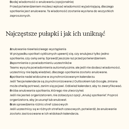
Dodaj wiadomość o anulowaniu (opcjonalnie)
Przed potwierdzeniem możesz wpisać wiadomość wyjaśniającą, dlaczego 
spotkanie jest anulowane. Ta wiadomość zostanie wysłana do wszystkich 
zaproszonych.
Najczęstsze pułapki i jak ich uniknąć
Anulowanie niewłaściwego wystąpienia
W przypadku spotkań cyklicznych upewnij się, czy anulujesz tylko jedno 
spotkanie, czy całą serię. Sprawdź jeszcze raz przed potwierdzeniem.
Zapomnienie o powiadomieniu uczestników
Teams wysyła powiadomienia automatycznie, ale jeśli nie dodasz wiadomości, 
uczestnicy nie będą wiedzieć, dlaczego spotkanie zostało anulowane.
Spotkanie nadal widoczne w zsynchronizowanym kalendarzu
Jeśli Twoje kalendarze są zsynchronizowane z Outlookiem lub Google, zmiana 
może chwilę potrwać, zanim się pojawi. Odśwież kalendarz, aby to zweryfikować.
Próba anulowania spotkania, którego nie utworzyłeś
Jeśli nie jesteś organizatorem, nie zobaczysz opcji „Anuluj spotkanie”. Poproś 
organizatora, aby je usunął lub anulował.
Brak sprawdzenia różnic stref czasowych
Jeśli uczestnicy są w różnych strefach czasowych, potwierdź, że anulowanie 
zostało zastosowane w ich widokach kalendarza.