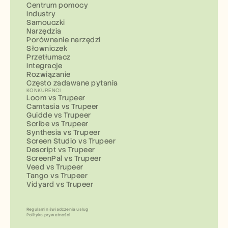
Centrum pomocy
Industry
Samouczki
Narzędzia
Porównanie narzędzi
Słowniczek
Przetłumacz
Integracje
Rozwiązanie
Często zadawane pytania
KONKURENCI
Loom vs Trupeer
Camtasia vs Trupeer
Guidde vs Trupeer
Scribe vs Trupeer
Synthesia vs Trupeer
Screen Studio vs Trupeer
Descript vs Trupeer
ScreenPal vs Trupeer
Veed vs Trupeer
Tango vs Trupeer
Vidyard vs Trupeer
Regulamin świadczenia usług
Polityka prywatności