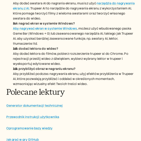
Aby dodać awatara AI do nagrania ekranu, musisz użyć 
narzędzia do nagrywania 
ekranu z AI.
 Trupeer AI to narzędzie do nagrywania ekranu z wykorzystaniem AI, 
które pomaga tworzyć filmy z wieloma awatarami oraz tworzyć własnego 
awatara do wideo.
Jak nagrać ekran w systemie Windows?
Aby nagrywać ekran w systemie Windows
, możesz użyć wbudowanego paska 
Game Bar (Windows + G) lub zaawansowanego narzędzia AI, takiego jak Trupeer 
AI, aby uzyskać bardziej zaawansowane funkcje, np. awatary AI, lektor, 
tłumaczenie itd.
Jak dodać lektora do wideo?
Aby dodać lektora do filmów, pobierz rozszerzenie trupeer ai do Chrome. Po 
rejestracji prześlij wideo z dźwiękiem, wybierz wybrany lektor w trupeer i 
wyeksportuj edytowane wideo. 
Jak przybliżyć obraz w nagraniu ekranu?
Aby przybliżać podczas nagrywania ekranu, użyj efektów przybliżenia w Trupeer 
AI, które pozwalają przybliżać i oddalać w określonych momentach, 
wzmacniając wizualny efekt Twoich treści wideo. 
Polecane lektury
Generator dokumentacji technicznej
Przewodnik instrukcji użytkownika
Oprogramowanie bazy wiedzy
Jak grać w gry GitHub