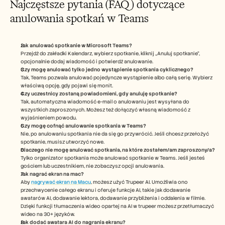
Najczęstsze pytania (FAQ) dotyczące 
anulowania spotkań w Teams
Jak anulować spotkanie w Microsoft Teams?
Przejdź do zakładki Kalendarz, wybierz spotkanie, kliknij „Anuluj spotkanie”, 
opcjonalnie dodaj wiadomość i potwierdź anulowanie.
Czy mogę anulować tylko jedno wystąpienie spotkania cyklicznego?
Tak, Teams pozwala anulować pojedyncze wystąpienie albo całą serię. Wybierz 
właściwą opcję, gdy pojawi się monit.
Czy uczestnicy zostaną powiadomieni, gdy anuluję spotkanie?
Tak, automatyczna wiadomość e-mail o anulowaniu jest wysyłana do 
wszystkich zaproszonych. Możesz też dołączyć własną wiadomość z 
wyjaśnieniem powodu.
Czy mogę cofnąć anulowanie spotkania w Teams?
Nie, po anulowaniu spotkania nie da się go przywrócić. Jeśli chcesz przełożyć 
spotkanie, musisz utworzyć nowe.
Dlaczego nie mogę anulować spotkania, na które zostałem/am zaproszony/a?
Tylko organizator spotkania może anulować spotkanie w Teams. Jeśli jesteś 
gościem lub uczestnikiem, nie zobaczysz opcji anulowania.
Jak nagrać ekran na mac? 
Aby 
nagrywać ekran na Macu
, możesz użyć Trupeer AI. Umożliwia ono 
przechwycenie całego ekranu i oferuje funkcje AI, takie jak dodawanie 
awatarów AI, dodawanie lektora, dodawanie przybliżenia i oddalenia w filmie. 
Dzięki funkcji tłumaczenia wideo opartej na AI w trupeer możesz przetłumaczyć 
wideo na 30+ języków. 
Jak dodać awatara AI do nagrania ekranu?