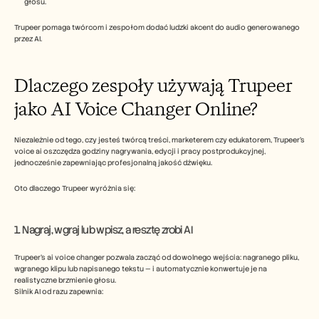
głosu.
Trupeer pomaga twórcom i zespołom dodać ludzki akcent do audio generowanego 
przez AI.
Dlaczego zespoły używają Trupeer 
jako AI Voice Changer Online?
Niezależnie od tego, czy jesteś twórcą treści, marketerem czy edukatorem, Trupeer’s 
voice ai oszczędza godziny nagrywania, edycji i pracy postprodukcyjnej, 
jednocześnie zapewniając profesjonalną jakość dźwięku.
Oto dlaczego Trupeer wyróżnia się:
1. Nagraj, wgraj lub wpisz, a resztę zrobi AI
Trupeer’s ai voice changer pozwala zacząć od dowolnego wejścia: nagranego pliku, 
wgranego klipu lub napisanego tekstu — i automatycznie konwertuje je na 
realistyczne brzmienie głosu.
Silnik AI od razu zapewnia: 