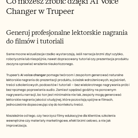
Co możesz zrobić dzięki AI Voice 
Changer w Trupeer
Generuj profesjonalne lektorskie nagrania 
do filmów i tutoriali
Same mocne wizualizacje rzadko wystarczają. Jeśli narracja brzmi zbyt szybko, 
robotycznie lub niespójnie, nawet dopracowany tutorial czy prezentacja produktu 
zaczyna sprawiać wrażenie nieukończonego.
Trupeer’s 
AI voice changer
 pomaga twórcom i zespołom generować naturalne 
lektorskie nagrania do prezentacji produktu, ścieżek wdrożeniowych, wyjaśnień, 
treści szkoleniowych, podcastów i tutoriali — bez wielokrotnego nagrywania prób i 
bez ręcznego poprawiania audio. Zamiast spędzać godziny na ponownym 
nagrywaniu narracji, bo ton jest minimalnie nie tak, zespoły mogą generować 
lektorskie nagrania jakości studyjnej, które pozostają spójne w filmach, 
jednocześnie dopasowując się do kontekstu treści.
Niezależnie od tego, czy tworzysz filmy edukacyjne dla klientów, szkolenia 
wewnętrzne czy materiały marketingowe, efekt brzmi celowo, a nie jak 
improwizacja.