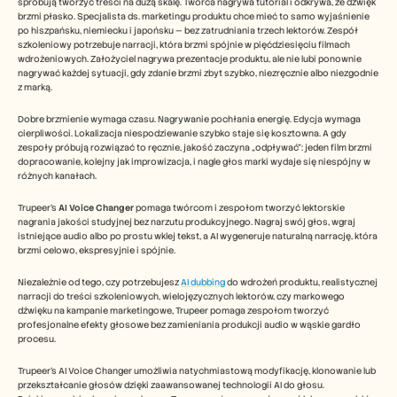
Free Tools
spróbują tworzyć treści na dużą skalę. Twórca nagrywa tutorial i odkrywa, że dźwięk 
brzmi płasko. Specjalista ds. marketingu produktu chce mieć to samo wyjaśnienie 
FAQs
po hiszpańsku, niemiecku i japońsku — bez zatrudniania trzech lektorów. Zespół 
Announcement
szkoleniowy potrzebuje narracji, która brzmi spójnie w pięćdziesięciu filmach 
Partner Program
wdrożeniowych. Założyciel nagrywa prezentacje produktu, ale nie lubi ponownie 
USECASES
nagrywać każdej sytuacji, gdy zdanie brzmi zbyt szybko, niezręcznie albo niezgodnie 
Change Management
z marką.
Sales Enablement
Dobre brzmienie wymaga czasu. Nagrywanie pochłania energię. Edycja wymaga 
Pre-sales
cierpliwości. Lokalizacja niespodziewanie szybko staje się kosztowna. A gdy 
Product Marketing
zespoły próbują rozwiązać to ręcznie, jakość zaczyna „odpływać”: jeden film brzmi 
Customer Success
dopracowanie, kolejny jak improwizacja, i nagle głos marki wydaje się niespójny w 
Training
różnych kanałach.  
See more
Trupeer’s 
AI Voice Changer
 pomaga twórcom i zespołom tworzyć lektorskie 
nagrania jakości studyjnej bez narzutu produkcyjnego. Nagraj swój głos, wgraj 
istniejące audio albo po prostu wklej tekst, a AI wygeneruje naturalną narrację, która 
Customer Stories
brzmi celowo, ekspresyjnie i spójnie.
Niezależnie od tego, czy potrzebujesz 
AI dubbing
 do wdrożeń produktu, realistycznej 
narracji do treści szkoleniowych, wielojęzycznych lektorów, czy markowego 
Help Center
dźwięku na kampanie marketingowe, Trupeer pomaga zespołom tworzyć 
profesjonalne efekty głosowe bez zamieniania produkcji audio w wąskie gardło 
procesu. 
Pricing
Trupeer’s AI Voice Changer umożliwia natychmiastową modyfikację, klonowanie lub 
przekształcanie głosów dzięki zaawansowanej technologii AI do głosu.