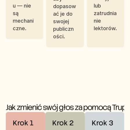
u — nie 
lub 
dopasow
są 
zatrudnia
ać je do 
mechani
nie 
swojej 
czne.
lektorów.
publiczn
ości.
Jak zmienić swój głos za pomocą Trup
Krok 1
Krok 2
Krok 3