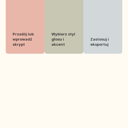
Prześlij lub 
Wybierz styl 
wprowadź 
głosu i 
Zastosuj i 
skrypt
akcent
eksportuj