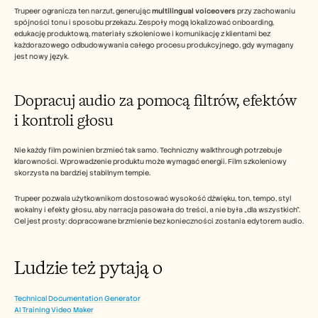
Trupeer ogranicza ten narzut, generując 
multilingual voiceovers
 przy zachowaniu 
spójności tonu i sposobu przekazu. Zespoły mogą lokalizować onboarding, 
edukację produktową, materiały szkoleniowe i komunikację z klientami bez 
każdorazowego odbudowywania całego procesu produkcyjnego, gdy wymagany 
jest nowy język.
Dopracuj audio za pomocą filtrów, efektów 
i kontroli głosu
Nie każdy film powinien brzmieć tak samo. Techniczny walkthrough potrzebuje 
klarowności. Wprowadzenie produktu może wymagać energii. Film szkoleniowy 
skorzysta na bardziej stabilnym tempie.
Trupeer pozwala użytkownikom dostosować wysokość dźwięku, ton, tempo, styl 
wokalny i efekty głosu, aby narracja pasowała do treści, a nie była „dla wszystkich”. 
Cel jest prosty: dopracowane brzmienie bez konieczności zostania edytorem audio.
Ludzie też pytają o  
Technical Documentation Generator
AI Training Video Maker