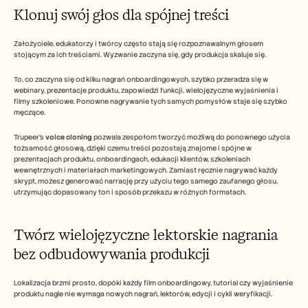
Klonuj swój głos dla spójnej treści
Założyciele, edukatorzy i twórcy często stają się rozpoznawalnym głosem 
stojącym za ich treściami. Wyzwanie zaczyna się, gdy produkcja skaluje się.
To, co zaczyna się od kilku nagrań onboardingowych, szybko przeradza się w 
webinary, prezentacje produktu, zapowiedzi funkcji, wielojęzyczne wyjaśnienia i 
filmy szkoleniowe. Ponowne nagrywanie tych samych pomysłów staje się szybko 
męczące.
Trupeer’s 
voice cloning
 pozwala zespołom tworzyć możliwą do ponownego użycia 
tożsamość głosową, dzięki czemu treści pozostają znajome i spójne w 
prezentacjach produktu, onboardingach, edukacji klientów, szkoleniach 
wewnętrznych i materiałach marketingowych. Zamiast ręcznie nagrywać każdy 
skrypt, możesz generować narrację przy użyciu tego samego zaufanego głosu, 
utrzymując dopasowany ton i sposób przekazu w różnych formatach.
Twórz wielojęzyczne lektorskie nagrania 
bez odbudowywania produkcji
Lokalizacja brzmi prosto, dopóki każdy film onboardingowy, tutorial czy wyjaśnienie 
produktu nagle nie wymaga nowych nagrań, lektorów, edycji i cykli weryfikacji.