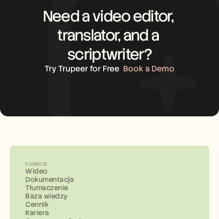
Need a video editor, 
translator, and a 
scriptwriter?
Try Trupeer for Free
Book a Demo
FUNKCJE
Wideo
Dokumentacja
Tłumaczenie
Baza wiedzy
Cennik
Kariera