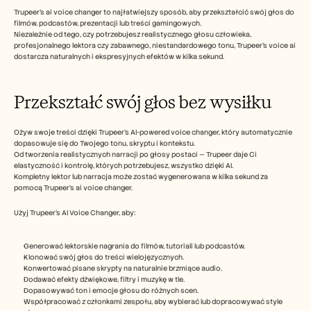
Trupeer’s ai voice changer to najłatwiejszy sposób, aby przekształcić swój głos do 
filmów, podcastów, prezentacji lub treści gamingowych.
Niezależnie od tego, czy potrzebujesz realistycznego głosu człowieka, 
profesjonalnego lektora czy zabawnego, niestandardowego tonu, Trupeer’s voice ai 
dostarcza naturalnych i ekspresyjnych efektów w kilka sekund.
Przekształć swój głos bez wysiłku
Ożyw swoje treści dzięki Trupeer’s AI-powered voice changer, który automatycznie 
dopasowuje się do Twojego tonu, skryptu i kontekstu.
Od tworzenia realistycznych narracji po głosy postaci — Trupeer daje Ci 
elastyczność i kontrolę, których potrzebujesz, wszystko dzięki AI.
Kompletny lektor lub narracja może zostać wygenerowana w kilka sekund za 
pomocą Trupeer’s ai voice changer.
Użyj Trupeer’s AI Voice Changer, aby:
Generować lektorskie nagrania do filmów, tutoriali lub podcastów.
Klonować swój głos do treści wielojęzycznych.
Konwertować pisane skrypty na naturalnie brzmiące audio.
Dodawać efekty dźwiękowe, filtry i muzykę w tle.
Dopasowywać ton i emocje głosu do różnych scen.
Współpracować z członkami zespołu, aby wybierać lub dopracowywać style 