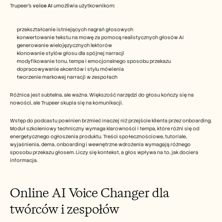
Trupeer’s 
voice AI
 umożliwia użytkownikom:
przekształcanie istniejących nagrań głosowych
konwertowanie tekstu na mowę za pomocą realistycznych głosów AI
generowanie wielojęzycznych lektorów
klonowanie stylów głosu dla spójnej narracji
modyfikowanie tonu, tempa i emocjonalnego sposobu przekazu
dopracowywanie akcentów i stylu mówienia
tworzenie markowej narracji w zespołach
Różnica jest subtelna, ale ważna. Większość narzędzi do głosu kończy się na 
nowości, ale Trupeer skupia się na komunikacji.
Wstęp do podcastu powinien brzmieć inaczej niż przejście klienta przez onboarding. 
Moduł szkoleniowy techniczny wymaga klarowności i tempa, które różni się od 
energetycznego ogłoszenia produktu. Treści społecznościowe, tutoriale, 
wyjaśnienia, dema, onboarding i wewnętrzne wdrożenia wymagają różnego 
sposobu przekazu głosem. Liczy się kontekst, a głos wpływa na to, jak dociera 
informacja.
Online AI Voice Changer dla 
twórców i zespołów