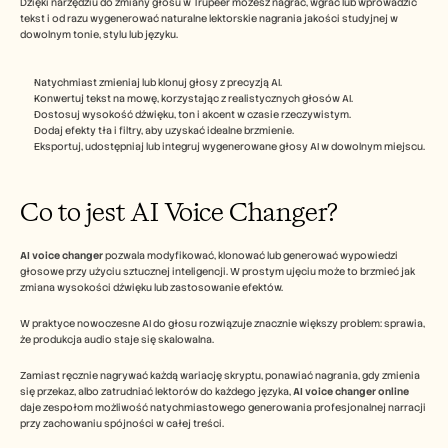
Dzięki narzędziu do zmiany głosu w Trupeer możesz nagrać, wgrać lub wprowadzić 
Careers
tekst i od razu wygenerować naturalne lektorskie nagrania jakości studyjnej w 
dowolnym tonie, stylu lub języku.  
Book a Demo
Natychmiast zmieniaj lub klonuj głosy z precyzją AI.
Start Free Trial
Konwertuj tekst na mowę, korzystając z realistycznych głosów AI.
Dostosuj wysokość dźwięku, ton i akcent w czasie rzeczywistym.
Dodaj efekty tła i filtry, aby uzyskać idealne brzmienie.
Eksportuj, udostępniaj lub integruj wygenerowane głosy AI w dowolnym miejscu.  
Co to jest AI Voice Changer?
AI voice changer
 pozwala modyfikować, klonować lub generować wypowiedzi 
głosowe przy użyciu sztucznej inteligencji. W prostym ujęciu może to brzmieć jak 
zmiana wysokości dźwięku lub zastosowanie efektów.
W praktyce nowoczesne AI do głosu rozwiązuje znacznie większy problem: sprawia, 
że produkcja audio staje się skalowalna.
Zamiast ręcznie nagrywać każdą wariację skryptu, ponawiać nagrania, gdy zmienia 
się przekaz, albo zatrudniać lektorów do każdego języka, 
AI voice changer online
daje zespołom możliwość natychmiastowego generowania profesjonalnej narracji 
przy zachowaniu spójności w całej treści.