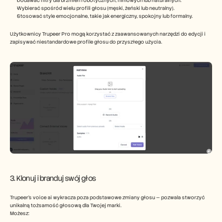
Dodawać filtry dla brzmień robotycznych, filmowych lub naturalnych.
Wybierać spośród wielu profili głosu (męski, żeński lub neutralny).
Stosować style emocjonalne, takie jak energiczny, spokojny lub formalny.
Użytkownicy Trupeer Pro mogą korzystać z zaawansowanych narzędzi do edycji i 
zapisywać niestandardowe profile głosu do przyszłego użycia.
3. Klonuj i branduj swój głos
Trupeer’s voice ai wykracza poza podstawowe zmiany głosu — pozwala stworzyć 
unikalną tożsamość głosową dla Twojej marki.
Możesz: