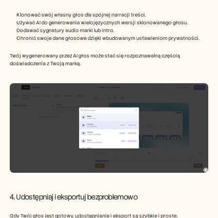
Klonować swój własny głos dla spójnej narracji treści.
Używać AI do generowania wielojęzycznych wersji sklonowanego głosu.
Dodawać sygnatury audio marki lub intro.
Chronić swoje dane głosowe dzięki wbudowanym ustawieniom prywatności.
Twój wygenerowany przez AI głos może stać się rozpoznawalną częścią 
doświadczenia z Twoją marką.
4. Udostępniaj i eksportuj bezproblemowo
Gdy Twój głos jest gotowy, udostępnianie i eksport są szybkie i proste.