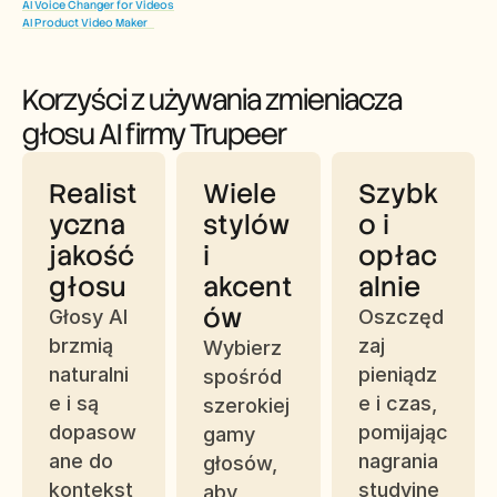
AI Voice Changer for Videos
AI Product Video Maker   
Korzyści z używania zmieniacza 
głosu AI firmy Trupeer
Realist
Wiele 
Szybk
yczna 
stylów 
o i 
jakość 
i 
opłac
głosu
akcent
alnie
ów
Głosy AI 
Oszczęd
brzmią 
zaj 
Wybierz 
naturalni
pieniądz
spośród 
e i są 
e i czas, 
szerokiej 
dopasow
pomijając 
gamy 
ane do 
nagrania 
głosów, 
kontekst
studyjne 
aby 