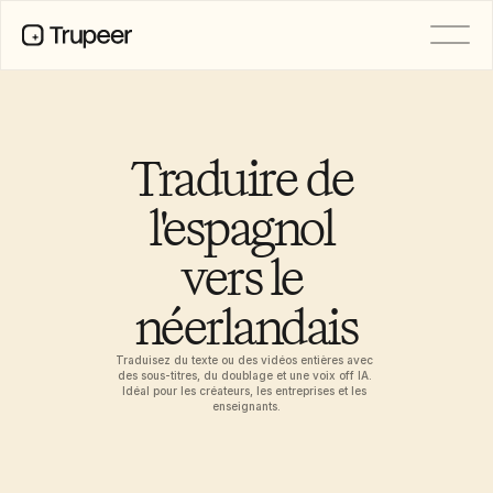
PRODUIT
Vidéo
Documentation
Traduire de 
Traduction
Base de connaissances
l'espagnol 
Avatars IA
Kits de marque
vers le 
Pages partagées
Enregistrement d’écran par IA
néerlandais
Traduisez du texte ou des vidéos entières avec 
RESSOURCES
des sous-titres, du doublage et une voix off IA. 
Champions du changement en IA
Idéal pour les créateurs, les entreprises et les 
enseignants.
Centre de confiance
Demandes de fonctionnalités
Modèles de documents
Industry