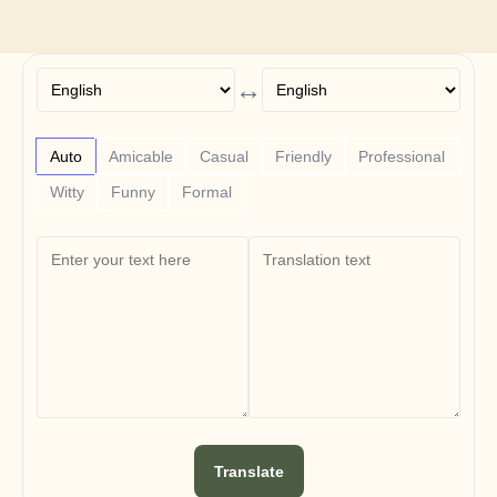
Free Tools
FAQ
Announcement
Partner Program
↔
CAS D'UTILISATION
Gestion du changement
Activation des ventes
Pré-vente
Auto
Amicable
Casual
Friendly
Professional
Marketing produit
Witty
Funny
Formal
Succès client
Formation
See more
Témoignages clients
Centre d'aide
Tarifs
Translate