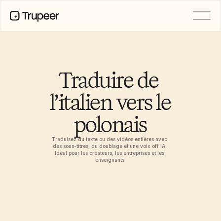
PRODUIT
Vidéo
Documentation
Traduire de 
Traduction
Base de connaissances
l’italien vers le 
Avatars IA
Kits de marque
polonais
Pages partagées
Enregistrement d’écran par IA
Traduisez du texte ou des vidéos entières avec 
des sous-titres, du doublage et une voix off IA. 
Idéal pour les créateurs, les entreprises et les 
enseignants.
RESSOURCES
Champions du changement en IA
Centre de confiance
Demandes de fonctionnalités
Modèles de documents
Industry