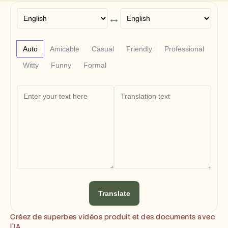
Free Tools
FAQ
↔
Announcement
Partner Program
CAS D'UTILISATION
Auto
Amicable
Casual
Friendly
Professional
Gestion du changement
Activation des ventes
Witty
Funny
Formal
Pré-vente
Marketing produit
Succès client
Formation
See more
Témoignages clients
Centre d'aide
Translate
Tarifs
Créez de superbes vidéos produit et des documents avec 
l’IA