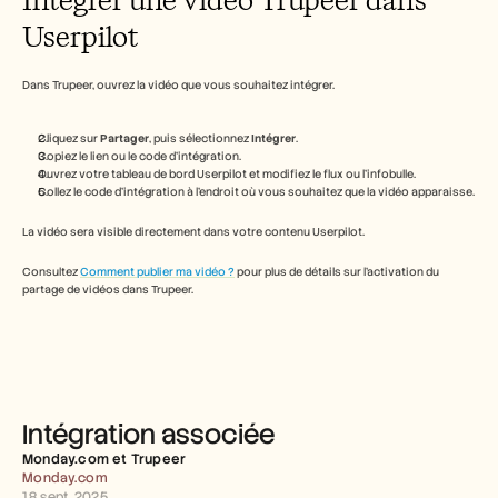
Free Tools
FAQ
Userpilot
Announcement
Partner Program
Dans Trupeer, ouvrez la vidéo que vous souhaitez intégrer.
CAS D'UTILISATION
Gestion du changement
Activation des ventes
Cliquez sur 
Partager
, puis sélectionnez 
Intégrer
.
Pré-vente
Copiez le lien ou le code d’intégration.
Marketing produit
Ouvrez votre tableau de bord Userpilot et modifiez le flux ou l’infobulle.
Collez le code d’intégration à l’endroit où vous souhaitez que la vidéo apparaisse.
Succès client
Formation
La vidéo sera visible directement dans votre contenu Userpilot.
See more
Consultez 
Comment publier ma vidéo ?
 pour plus de détails sur l’activation du 
partage de vidéos dans Trupeer.
Témoignages clients
Centre d'aide
Intégration associée
Tarifs
Monday.com et Trupeer 
Monday.com
18 sept. 2025