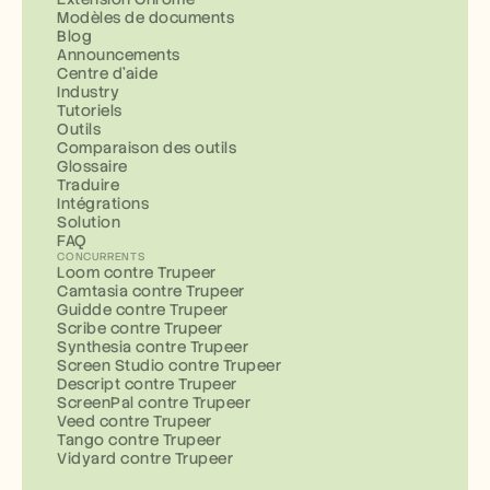
Modèles de documents
Blog
Announcements
Centre d'aide
Industry
Tutoriels
Outils
Comparaison des outils
Glossaire
Traduire
Intégrations
Solution
FAQ
CONCURRENTS
Loom contre Trupeer
Camtasia contre Trupeer
Guidde contre Trupeer
Scribe contre Trupeer
Synthesia contre Trupeer
Screen Studio contre Trupeer
Descript contre Trupeer
ScreenPal contre Trupeer
Veed contre Trupeer
Tango contre Trupeer
Vidyard contre Trupeer