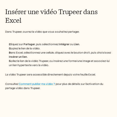
Free Tools
FAQ
Insérer une vidéo Trupeer dans 
Announcement
Partner Program
Excel
CAS D'UTILISATION
Gestion du changement
Activation des ventes
Dans Trupeer, ouvrez la vidéo que vous souhaitez partager.  
Pré-vente
Marketing produit
Cliquez sur 
Partager
, puis sélectionnez 
Intégrer
 ou 
Lien
.
Succès client
Copiez le lien de la vidéo.
Formation
Dans Excel, sélectionnez une cellule, cliquez avec le bouton droit, puis choisissez 
See more
Insérer un lien
.
Collez le lien de la vidéo Trupeer, ou insérez une forme/une image et associez-lui 
un lien hypertexte vers la vidéo.
Témoignages clients
La vidéo Trupeer sera accessible directement depuis votre feuille Excel.
Consultez 
Comment publier ma vidéo ?
 pour plus de détails sur l’activation du 
partage vidéo dans Trupeer.
Centre d'aide
Tarifs