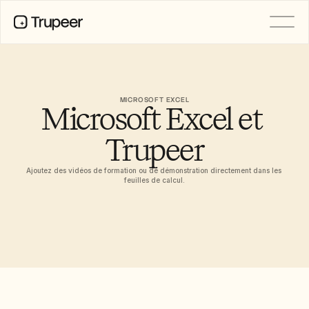
PRODUIT
Vidéo
Documentation
MICROSOFT EXCEL
Microsoft Excel et 
Traduction
Base de connaissances
Avatars IA
Trupeer
Kits de marque
Pages partagées
Ajoutez des vidéos de formation ou de démonstration directement dans les 
Enregistrement d’écran par IA
feuilles de calcul.
RESSOURCES
Champions du changement en IA
Centre de confiance
Demandes de fonctionnalités
Modèles de documents
Industry