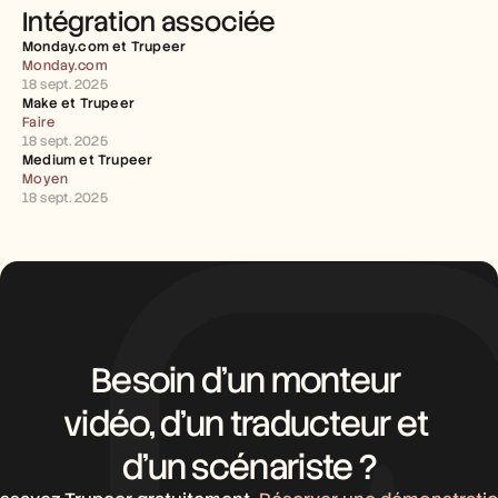
Carrières
Intégration associée
Monday.com et Trupeer 
Réserver une démonstration
Monday.com
18 sept. 2025
Make et Trupeer 
Commencer l'essai gratuit
Faire
18 sept. 2025
Medium et Trupeer 
Moyen
18 sept. 2025
Besoin d’un monteur 
vidéo, d’un traducteur et 
d’un scénariste ?