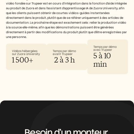
vidéo fondée sur Trupeer est en cours d’intégration dans la fonction d’aide intégrée 
au produit de Zuora et dans l’assistant d’apprentissage IA de Zuora University, afin 
que les clients puissent obtenir de courtes vidéos-guides instantanées 
directement dans le produit, plutôt que de se référer uniquement à des articles de 
documentation. La prochaine étape est exactement cela : relier la production vidéo 
à la source elle-même, afin que les démonstrations puissent être générées 
directement à partir des modifications du produit plutôt que d’être enregistrées par 
une personne.
Temps par démo 
avec Trupeer
Vidéos hébergées 
Temps par démo 
5 à 10 
sur Zuora University
avant Trupeer
1 500+
 2 à 3 h
min
Besoin d’un monteur 