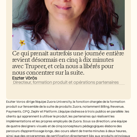
Carrières
Réserver une démonstration
Commencer l'essai gratuit
Ce qui prenait autrefois une journée entière 
revient désormais en cinq à dix minutes 
avec Trupeer, et cela nous a libérés pour 
nous concentrer sur la suite.
Eszter Vörös
 Directeur, formation produit et opérations partenaires
Eszter Voros dirige l’équipe Zuora University, la fonction chargée de la formation 
produit sur l’ensemble de la suite de produits Zuora, notamment Billing, Revenue, 
Payments, CPQ, Zephr et Platform. L’équipe s’adresse à trois publics en parallèle : les 
clients qui apprennent à utiliser le produit, les partenaires qui réalisent les 
implémentations et les propres employés de Zuora. Sous sa direction, une équipe 
de quatre designers visuels et de cinq concepteurs pédagogiques élabore des 
parcours d’apprentissage longs, des cours allant de trente minutes à deux heures, 
ainsi que des programmes de certification directement liés aux produits principaux 