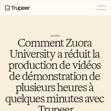
PRODUIT
Vidéo
Documentation
ZUORA
Comment Zuora 
Traduction
Base de connaissances
Avatars IA
University a réduit la 
Kits de marque
Pages partagées
production de vidéos 
Enregistrement d’écran par IA
de démonstration de 
plusieurs heures à 
RESSOURCES
Champions du changement en IA
Centre de confiance
quelques minutes avec 
Demandes de fonctionnalités
Modèles de documents
Trupeer
Industry