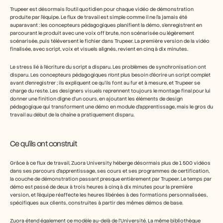
Trupeer est désormais l’outil quotidien pour chaque vidéo de démonstration 
produite par l’équipe. Le flux de travail est simple comme il ne l’a jamais été 
auparavant : les concepteurs pédagogiques planifient la démo, s’enregistrent en 
parcourant le produit avec une voix off brute, non scénarisée ou légèrement 
scénarisée, puis téléversent le fichier dans Trupeer. La première version de la vidéo 
finalisée, avec script, voix et visuels alignés, revient en cinq à dix minutes.
Le stress lié à l’écriture du script a disparu. Les problèmes de synchronisation ont 
disparu. Les concepteurs pédagogiques n’ont plus besoin d’écrire un script complet 
avant d’enregistrer ; ils expliquent ce qu’ils font au fur et à mesure, et Trupeer se 
charge du reste. Les designers visuels reprennent toujours le montage final pour lui 
donner une finition digne d’un cours, en ajoutant les éléments de design 
pédagogique qui transforment une démo en module d’apprentissage, mais le gros du 
travail au début de la chaîne a pratiquement disparu.
Ce qu’ils ont construit
Grâce à ce flux de travail, Zuora University héberge désormais plus de 1 500 vidéos 
dans ses parcours d’apprentissage, ses cours et ses programmes de certification, 
la couche de démonstration passant presque entièrement par Trupeer. Le temps par 
démo est passé de deux à trois heures à cinq à dix minutes pour la première 
version, et l’équipe réaffecte les heures libérées à des formations personnalisées, 
spécifiques aux clients, construites à partir des mêmes démos de base.
Zuora étend également ce modèle au-delà de l’Université. La même bibliothèque 