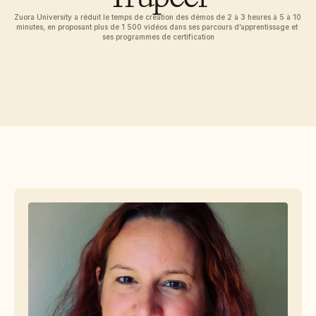
Free Tools
FAQ
Zuora University a réduit le temps de création des démos de 2 à 3 heures à 5 à 10 
Announcement
minutes, en proposant plus de 1 500 vidéos dans ses parcours d’apprentissage et 
ses programmes de certification
Partner Program
CAS D'UTILISATION
Gestion du changement
Activation des ventes
Pré-vente
Marketing produit
Succès client
Formation
See more
Témoignages clients
Centre d'aide
Tarifs