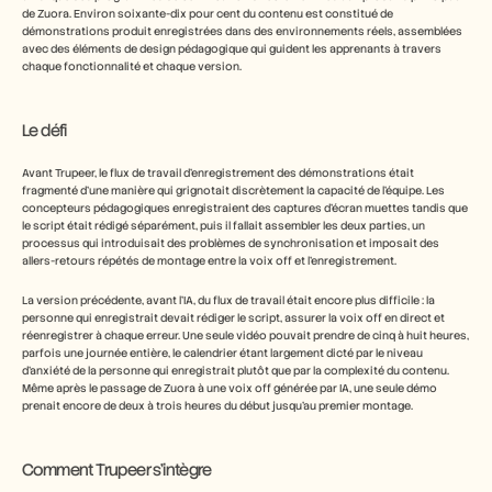
de Zuora. Environ soixante-dix pour cent du contenu est constitué de 
démonstrations produit enregistrées dans des environnements réels, assemblées 
avec des éléments de design pédagogique qui guident les apprenants à travers 
chaque fonctionnalité et chaque version.
Le défi
Avant Trupeer, le flux de travail d’enregistrement des démonstrations était 
fragmenté d’une manière qui grignotait discrètement la capacité de l’équipe. Les 
concepteurs pédagogiques enregistraient des captures d’écran muettes tandis que 
le script était rédigé séparément, puis il fallait assembler les deux parties, un 
processus qui introduisait des problèmes de synchronisation et imposait des 
allers-retours répétés de montage entre la voix off et l’enregistrement.
La version précédente, avant l’IA, du flux de travail était encore plus difficile : la 
personne qui enregistrait devait rédiger le script, assurer la voix off en direct et 
réenregistrer à chaque erreur. Une seule vidéo pouvait prendre de cinq à huit heures, 
parfois une journée entière, le calendrier étant largement dicté par le niveau 
d’anxiété de la personne qui enregistrait plutôt que par la complexité du contenu. 
Même après le passage de Zuora à une voix off générée par IA, une seule démo 
prenait encore de deux à trois heures du début jusqu’au premier montage.
Comment Trupeer s’intègre