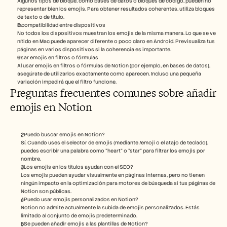
Algunos tipos de bloque, como bases de datos o bloques de código, pueden no 
representar bien los emojis. Para obtener resultados coherentes, utiliza bloques 
de texto o de título.
Incompatibilidad entre dispositivos
No todos los dispositivos muestran los emojis de la misma manera. Lo que se ve 
nítido en Mac puede aparecer diferente o poco claro en Android. Previsualiza tus 
páginas en varios dispositivos si la coherencia es importante.
Usar emojis en filtros o fórmulas
Al usar emojis en filtros o fórmulas de Notion (por ejemplo, en bases de datos), 
asegúrate de utilizarlos exactamente como aparecen. Incluso una pequeña 
variación impedirá que el filtro funcione.
Preguntas frecuentes comunes sobre añadir 
emojis en Notion
¿Puedo buscar emojis en Notion?
Sí. Cuando uses el selector de emojis (mediante /emoji o el atajo de teclado), 
puedes escribir una palabra como "heart" o "star" para filtrar los emojis por 
nombre.
¿Los emojis en los títulos ayudan con el SEO?
Los emojis pueden ayudar visualmente en páginas internas, pero no tienen 
ningún impacto en la optimización para motores de búsqueda si tus páginas de 
Notion son públicas.
¿Puedo usar emojis personalizados en Notion?
Notion no admite actualmente la subida de emojis personalizados. Estás 
limitado al conjunto de emojis predeterminado.
¿Se pueden añadir emojis a las plantillas de Notion?