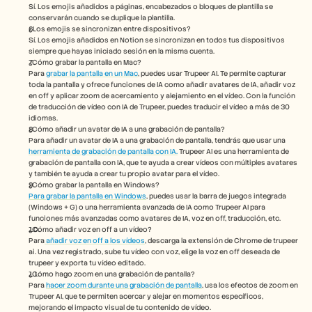
Sí. Los emojis añadidos a páginas, encabezados o bloques de plantilla se 
conservarán cuando se duplique la plantilla.
¿Los emojis se sincronizan entre dispositivos?
Sí. Los emojis añadidos en Notion se sincronizan en todos tus dispositivos 
siempre que hayas iniciado sesión en la misma cuenta.
¿Cómo grabar la pantalla en Mac? 
Para 
grabar la pantalla en un Mac
, puedes usar Trupeer AI. Te permite capturar 
toda la pantalla y ofrece funciones de IA como añadir avatares de IA, añadir voz 
en off y aplicar zoom de acercamiento y alejamiento en el vídeo. Con la función 
de traducción de vídeo con IA de Trupeer, puedes traducir el vídeo a más de 30 
idiomas. 
¿Cómo añadir un avatar de IA a una grabación de pantalla?
Para añadir un avatar de IA a una grabación de pantalla, tendrás que usar una 
herramienta de grabación de pantalla con IA.
 Trupeer AI es una herramienta de 
grabación de pantalla con IA, que te ayuda a crear vídeos con múltiples avatares 
y también te ayuda a crear tu propio avatar para el vídeo.
¿Cómo grabar la pantalla en Windows?
Para grabar la pantalla en Windows
, puedes usar la barra de juegos integrada 
(Windows + G) o una herramienta avanzada de IA como Trupeer AI para 
funciones más avanzadas como avatares de IA, voz en off, traducción, etc.
¿Cómo añadir voz en off a un vídeo?
Para
 añadir voz en off a los vídeos
, descarga la extensión de Chrome de trupeer 
ai. Una vez registrado, sube tu vídeo con voz, elige la voz en off deseada de 
trupeer y exporta tu vídeo editado. 
¿Cómo hago zoom en una grabación de pantalla?
Para 
hacer zoom durante una grabación de pantalla
, usa los efectos de zoom en 
Trupeer AI, que te permiten acercar y alejar en momentos específicos, 
mejorando el impacto visual de tu contenido de vídeo.