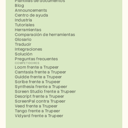
Plantillas de documentos
Blog
Announcements
Centro de ayuda
Industria
Tutoriales
Herramientas
Comparación de herramientas
Glosario
Traducir
Integraciones
Solución
Preguntas frecuentes
COMPETIDORES
Loom frente a Trupeer
Camtasia frente a Trupeer
Guidde frente a Trupeer
Scribe frente a Trupeer
Synthesia frente a Trupeer
Screen Studio frente a Trupeer
Descript frente a Trupeer
ScreenPal contra Trupeer
Veed frente a Trupeer
Tango frente a Trupeer
Vidyard frente a Trupeer