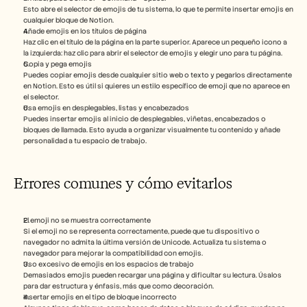
Esto abre el selector de emojis de tu sistema, lo que te permite insertar emojis en 
cualquier bloque de Notion.
Añade emojis en los títulos de página
Haz clic en el título de la página en la parte superior. Aparece un pequeño icono a 
la izquierda: haz clic para abrir el selector de emojis y elegir uno para tu página.
Copia y pega emojis
Puedes copiar emojis desde cualquier sitio web o texto y pegarlos directamente 
en Notion. Esto es útil si quieres un estilo específico de emoji que no aparece en 
el selector.
Usa emojis en desplegables, listas y encabezados
Puedes insertar emojis al inicio de desplegables, viñetas, encabezados o 
bloques de llamada. Esto ayuda a organizar visualmente tu contenido y añade 
personalidad a tu espacio de trabajo.
Errores comunes y cómo evitarlos
El emoji no se muestra correctamente
Si el emoji no se representa correctamente, puede que tu dispositivo o 
navegador no admita la última versión de Unicode. Actualiza tu sistema o 
navegador para mejorar la compatibilidad con emojis.
Uso excesivo de emojis en los espacios de trabajo
Demasiados emojis pueden recargar una página y dificultar su lectura. Úsalos 
para dar estructura y énfasis, más que como decoración.
Insertar emojis en el tipo de bloque incorrecto