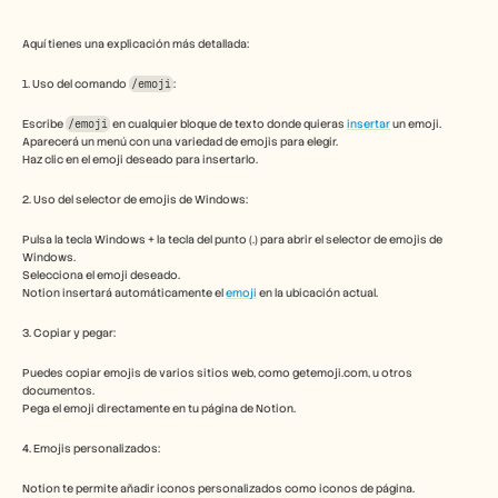
Herramientas gratuitas
Preguntas frecuentes
Anuncio
Aquí tienes una explicación más detallada:
Programa de partners
1. Uso del comando 
/emoji
: 
CASOS DE USO
Gestión del cambio
Escribe 
/emoji
 en cualquier bloque de texto donde quieras 
insertar
 un emoji. 
Habilitación de ventas
Aparecerá un menú con una variedad de emojis para elegir. 
Preventa
Haz clic en el emoji deseado para insertarlo. 
Marketing de producto
Éxito del cliente
2. Uso del selector de emojis de Windows:
Formación
Ver más casos de uso
Pulsa la tecla Windows + la tecla del punto (.) para abrir el selector de emojis de 
Windows.
Selecciona el emoji deseado.
Notion insertará automáticamente el 
emoji
 en la ubicación actual. 
Historias de clientes
3. Copiar y pegar:
Puedes copiar emojis de varios sitios web, como getemoji.com, u otros 
Centro de ayuda
documentos.
Pega el emoji directamente en tu página de Notion. 
Precios
4. Emojis personalizados:
Notion te permite añadir iconos personalizados como iconos de página. 