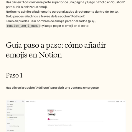
Empleo
Haz clic en "Add Icon" en la parte superior de una página y luego haz clic en "Custom" 
para subir o enlazar un emoji. 
Notion no admite añadir emojis personalizados directamente dentro del texto. 
Solo puedes añadirlos a través de la sección "Add Icon". 
Reserva una demo
También puedes usar nombres de emojis personalizados (p. ej., 
:custom_emoji_name:
) y luego pegar el emoji en el texto. 
Empieza tu prueba gratuita
Guía paso a paso: cómo añadir 
emojis en Notion
Paso 1
Haz clic en la opción "Add icon" para abrir una ventana emergente.