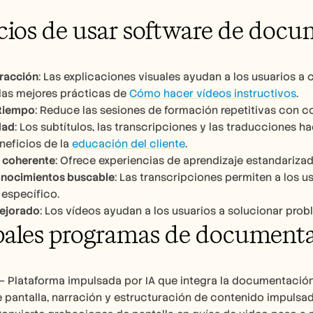
cios de usar software de doc
racción
: Las explicaciones visuales ayudan a los usuarios 
las mejores prácticas de 
Cómo hacer vídeos instructivos
.
 tiempo
: Reduce las sesiones de formación repetitivas con co
dad
: Los subtítulos, las transcripciones y las traducciones ha
neficios de la 
educación del cliente
. 
 coherente
: Ofrece experiencias de aprendizaje estandariza
onocimientos buscable
: Las transcripciones permiten a los 
específico.
ejorado
: Los vídeos ayudan a los usuarios a solucionar pr
pales programas de documenta
 – Plataforma impulsada por IA que integra la documentació
 pantalla, narración y estructuración de contenido impulsad