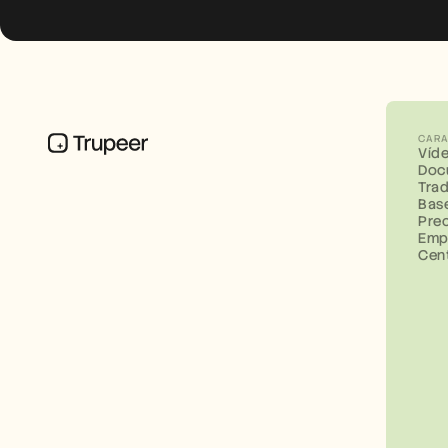
CARA
Víd
Doc
Tra
Bas
Pre
Emp
Cen