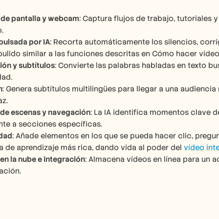
 de pantalla y webcam
: Captura flujos de trabajo, tutoriales
.
pulsada por IA
: Recorta automáticamente los silencios, corrig
pulido similar a las funciones descritas en Cómo hacer vídeo
ión y subtítulos
: Convierte las palabras habladas en texto bu
dad.
n
: Genera subtítulos multilingües para llegar a una audiencia
az.
 de escenas y navegación
: La IA identifica momentos clave de
te a secciones específicas.
idad
: Añade elementos en los que se pueda hacer clic, pregun
a de aprendizaje más rica, dando vida al poder del 
vídeo int
en la nube e integración
: Almacena vídeos en línea para un a
ción.