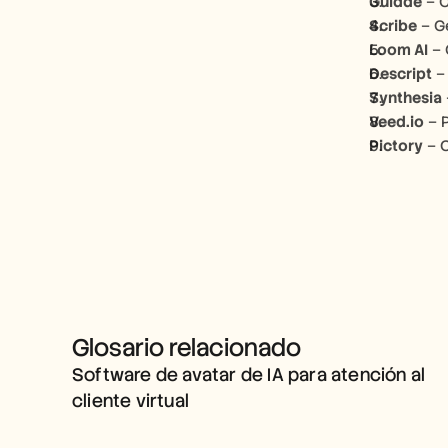
Guidde
 – 
Scribe
 – G
Loom AI
 –
Descript
 –
Synthesia
Veed.io
 – 
Pictory
 – 
SOFTWARE DE AVATAR DE IA 
Glosario relacionado
PARA ATENCIÓN AL CLIENTE 
Software de avatar de IA para atención al 
VIRTUAL
cliente virtual