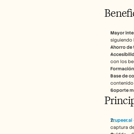
Benefi
Mayor inte
siguiendo 
Ahorro de
Accesibili
con los be
Formación
Base de c
contenido 
Soporte m
Princi
Trupeer.ai
captura de