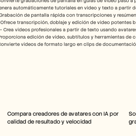
Convierte grabaciones de pantalla en guías de video paso a 
enera automáticamente tutoriales en video y texto a partir d
 Grabación de pantalla rápida con transcripciones y resúme
 Ofrece transcripción, doblaje y edición de video potentes b
 – Crea videos profesionales a partir de texto usando avatare
Proporciona edición de video, subtítulos y herramientas de 
Convierte videos de formato largo en clips de documentació
COMPARA CREADORES DE 
AVATARES CON IA POR 
CALIDAD DE RESULTADO Y 
Compara creadores de avatares con IA por 
So
VELOCIDAD
calidad de resultado y velocidad
gr