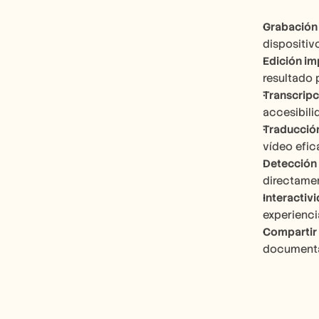
Grabación
dispositivo
Edición im
resultado 
Transcripc
accesibili
Traducció
vídeo efic
Detección
directamen
Interactiv
experienci
Compartir 
documenta