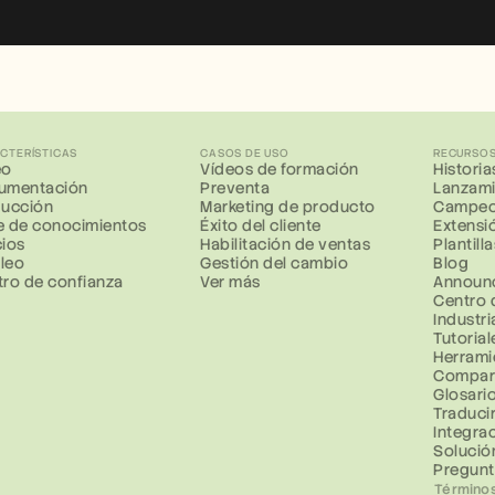
CTERÍSTICAS
CASOS DE USO
RECURSO
eo
Vídeos de formación
Historia
umentación
Preventa
Lanzami
ducción
Marketing de producto
Campeo
e de conocimientos
Éxito del cliente
Extensi
cios
Habilitación de ventas
Plantil
leo
Gestión del cambio
Blog
tro de confianza
Ver más
Announ
Centro 
Industri
Tutorial
Herrami
Compara
Glosari
Traduci
Integra
Solució
Pregunt
Términos