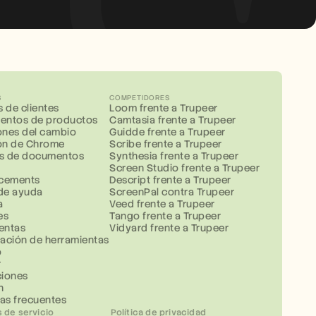
S
COMPETIDORES
s de clientes
Loom frente a Trupeer
entos de productos
Camtasia frente a Trupeer
nes del cambio
Guidde frente a Trupeer
ón de Chrome
Scribe frente a Trupeer
las de documentos
Synthesia frente a Trupeer
Screen Studio frente a Trupeer
cements
Descript frente a Trupeer
de ayuda
ScreenPal contra Trupeer
a
Veed frente a Trupeer
es
Tango frente a Trupeer
entas
Vidyard frente a Trupeer
ción de herramientas
o
r
ciones
n
as frecuentes
 de servicio
Política de privacidad