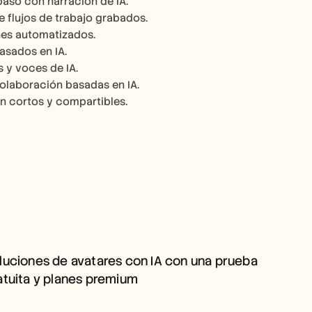
paso con narración de IA.
e flujos de trabajo grabados.
nes automatizados.
asados en IA.
s y voces de IA.
colaboración basadas en IA.
n cortos y compartibles.
SOLUCIONES DE AVATARES 
CON IA CON UNA PRUEBA 
GRATUITA Y PLANES 
luciones de avatares con IA con una prueba 
PREMIUM
atuita y planes premium