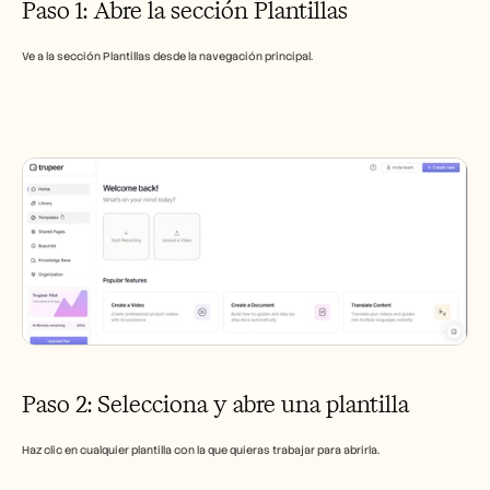
Paso 1: Abre la sección Plantillas
Empleo
Ve a la sección Plantillas desde la navegación principal.
Reserva una demo
Empieza tu prueba gratuita
Paso 2: Selecciona y abre una plantilla
Haz clic en cualquier plantilla con la que quieras trabajar para abrirla.