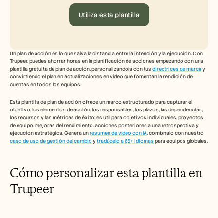
Herramientas gratuitas
Preguntas frecuentes
Utiliza esta plantilla
Anuncio
Programa de partners
CASOS DE USO
Gestión del cambio
Un plan de acción es lo que salva la distancia entre la intención y la ejecución. Con 
Habilitación de ventas
Trupeer, puedes ahorrar horas en la planificación de acciones empezando con una 
Preventa
plantilla gratuita de plan de acción, personalizándola con tus 
directrices de marca
 y 
Marketing de producto
convirtiendo el plan en actualizaciones en vídeo que fomentan la rendición de 
cuentas en todos los equipos. 
Éxito del cliente
Formación
Esta plantilla de plan de acción ofrece un marco estructurado para capturar el 
Ver más casos de uso
objetivo, los elementos de acción, los responsables, los plazos, las dependencias, 
los recursos y las métricas de éxito; es útil para objetivos individuales, proyectos 
de equipo, mejoras del rendimiento, acciones posteriores a una retrospectiva y 
ejecución estratégica. Genera un 
resumen de vídeo con IA
, combínalo con nuestro 
Historias de clientes
caso de uso de gestión del cambio
 y 
tradúcelo a 65+ idiomas
 para equipos globales.
Centro de ayuda
Cómo personalizar esta plantilla en 
Trupeer 
Precios