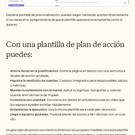
Desde la pantalla de previsualización, puedes seguir haciendo ajustes directamente 
si es necesario, asegurándote de que la plantilla aparezca exactamente como la 
quieres.
Con una plantilla de plan de acción 
puedes:
Ahorra horas en la planificación:
 Omite la página en blanco con una estructura 
de plan de acción probada.
Impulsa la rendición de cuentas:
 Campos integrados para responsables, plazos 
y métricas.
Mantén la coherencia con la marca:
 Aplica tu logotipo, tipografías y colores 
usando el kit de marca de Trupeer.
Comunica con claridad:
 Convierte los planes en actualizaciones en vídeo que 
los equipos pueden asimilar rápidamente.
Estandariza la ejecución:
 Usa la misma plantilla para cada plan de acción.
Llega a equipos globales:
 Traduce planes de acción a 65+ idiomas con un solo 
clic.
Un gran plan de acción convierte la ambición en progreso medible. Usa esta plantilla 
para que cada objetivo sea accionable, tenga responsables y se haga seguimiento.