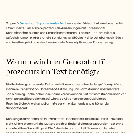
Free Tools
FAQs
Announcement
Partner Program
Trupeer's
 Generator für prozeduralen Text
 verwandelt Videoinhalte automatisch in 
ANWENDUNGSFÄLLE
strukturierte, umsetzbare prozedurale Anweisungen mit Screenshots, 
Veränderungsmanagement
Schrittbeschreibungen und Sprachkommentaren. Dieses KI-Tool erstellt aus 
Vertriebsunterstützung
Aufzeichnungen professionelle Schulungshandbücher, Fehlerbehebungsleitfäden 
Vorverkauf
und Anleitungsdokumente ohne manuelle Transkription oder Formatierung.​
Produktmarketing
Kundenerfolg
Training
Warum wird der Generator für 
See more
prozeduralen Text benötigt?
Kundengeschichten
Die Erstellung prozeduraler Dokumentation erfordert stundenlange Videoprüfung, 
manuelle Transkription, Screenshot-Erfassung und Formatierung über mehrere 
Tools hinweg. Technische Redakteure verschwenden Zeit mit dem Umschreiben von 
Schritten und übersehen dabei wichtige Aktionen aus den Quellvideos. 
Hilfecenter
Uneinheitliche Anweisungsformate verwirren Lernende und erhöhen den 
Supportbedarf.​
Preise
Schulungsteams kämpfen mit veralteten Handbüchern, die die aktuellen Prozesse 
nicht widerspiegeln. Nicht-Muttersprachler finden dichten prozeduralen Text ohne 
visuelle Hilfen überwältigend. Die Aktualisierung von Leitfäden erfordert eine 