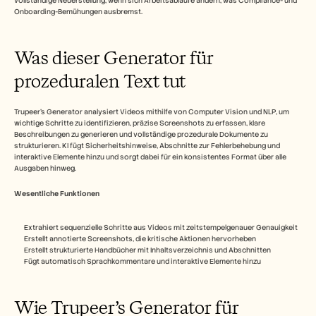
vollständige Neuerstellung, wenn sich Arbeitsabläufe ändern, was Compliance- und 
Karriere
Onboarding-Bemühungen ausbremst.​
Demo buchen
Was dieser Generator für 
Kostenlose Testversion starten
prozeduralen Text tut
Trupeer's Generator analysiert Videos mithilfe von Computer Vision und NLP, um 
wichtige Schritte zu identifizieren, präzise Screenshots zu erfassen, klare 
Beschreibungen zu generieren und vollständige prozedurale Dokumente zu 
strukturieren. KI fügt Sicherheitshinweise, Abschnitte zur Fehlerbehebung und 
interaktive Elemente hinzu und sorgt dabei für ein konsistentes Format über alle 
Ausgaben hinweg.​
Wesentliche Funktionen
Extrahiert sequenzielle Schritte aus Videos mit zeitstempelgenauer Genauigkeit
Erstellt annotierte Screenshots, die kritische Aktionen hervorheben
Erstellt strukturierte Handbücher mit Inhaltsverzeichnis und Abschnitten
Fügt automatisch Sprachkommentare und interaktive Elemente hinzu​
Wie Trupeer’s Generator für 