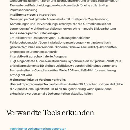
Genauigkeit zu identifizieren und zu sequenzieren, und erfasst Zeitstempel, UI-
Elemente und Entscheidungspunkte automatisch für eine vollständige 
Prozessabdeckung​
Intelligente visuelle Integration
: 
Generiert perfekt getimte Screenshots mit intelligenter Zuschneidung, 
Anmerkungen und Hervorhebungs-Overlays, die die Aufmerksamkeit der 
Lernenden auf wichtige Interaktionen lenken, ohne manuelle Bildbearbeitung​
Anpassbare prozedurale Vorlagen
:
Erstellt mehrere Dokumenttypen – Schulungshandbücher, 
Fehlerbehebungsleitfäden, Installationsanweisungen – mit automatisch 
generiertem Inhaltsverzeichnis, Sicherheitshinweisen und FAQ-Abschnitten, 
angepasst an Branchenstandards​
Interaktive & sprachaktivierte Ausgabe
: 
Fügt eingebettete Audio-Narration hinzu, synchronisiert mit jedem Schritt, plus 
anklickbare Elemente für digitale Leitfäden, wodurch freihändiges Lernen und 
Barrierefreiheits-Compliance über Web-, PDF- und LMS-Plattformen hinweg 
ermöglicht wird​
Mehrsprachigkeit & Versionskontrolle
: 
Übersetzt prozeduralen Text automatisch in über 30 Sprachen und bewahrt dabei 
die visuelle Genauigkeit; mit Ein-Klick-Neugenerierung, wenn Quellvideos 
aktualisiert werden, um die Dokumentation aktuell zu halten​
Verwandte Tools erkunden 
Technischer Dokumentationsgenerator