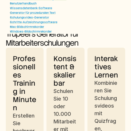
Benutzerhandbuch
Wissensdatenbank-Software
Generator für prozeduralen Text
Schulungsvideo-Generator
Vorteile der Verwendung von 
Schritte-Aufzeichnungssoftware
Mac-Bildschirmrekorder
Trupeer’s Generator für 
Windows-Bildschirmrekorder
Mitarbeiterschulungen
Profes
Konsis
Interak
sionell
tent & 
tives 
es 
skalier
Lernen
Trainin
bar
Kombinie
g in 
ren Sie 
Schulen 
Minute
Schulung
Sie 10 
svideos 
n
oder 
mit 
10.000 
Erstellen 
Quizfrag
Mitarbeit
Sie 
en, 
er mit 
hochwer