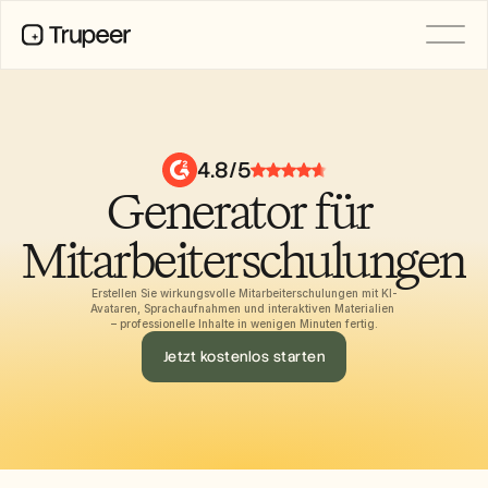
PRODUKT
Video
Dokumentation
4.8/5
Übersetzung
Generator für 
Wissensdatenbank
KI-Avatare
Marken-Kits
Mitarbeiterschulungen
Geteilte Seiten
KI-Bildschirmaufnahme
Erstellen Sie wirkungsvolle Mitarbeiterschulungen mit KI-
Avataren, Sprachaufnahmen und interaktiven Materialien 
– professionelle Inhalte in wenigen Minuten fertig.
Jetzt kostenlos starten
RESSOURCEN
KI-Champions des Wandels
Vertrauenszentrum
Funktionswünsche
Dokumentvorlagen
Industry