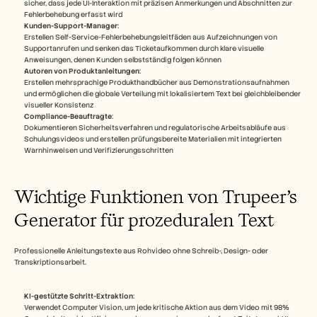
sicher, dass jede UI-Interaktion mit präzisen Anmerkungen und Abschnitten zur 
Fehlerbehebung erfasst wird​
Kunden-Support-Manager
: 
Erstellen Self-Service-Fehlerbehebungsleitfäden aus Aufzeichnungen von 
Supportanrufen und senken das Ticketaufkommen durch klare visuelle 
Anweisungen, denen Kunden selbstständig folgen können​
Autoren von Produktanleitungen
:
Erstellen mehrsprachige Produkthandbücher aus Demonstrationsaufnahmen 
und ermöglichen die globale Verteilung mit lokalisiertem Text bei gleichbleibender 
visueller Konsistenz​
Compliance-Beauftragte
:
Dokumentieren Sicherheitsverfahren und regulatorische Arbeitsabläufe aus 
Schulungsvideos und erstellen prüfungsbereite Materialien mit integrierten 
Warnhinweisen und Verifizierungsschritten​
Wichtige Funktionen von Trupeer’s 
Generator für prozeduralen Text
Professionelle Anleitungstexte aus Rohvideo ohne Schreib-, Design- oder 
Transkriptionsarbeit.​
KI-gestützte Schritt-Extraktion
:
Verwendet Computer Vision, um jede kritische Aktion aus dem Video mit 98% 