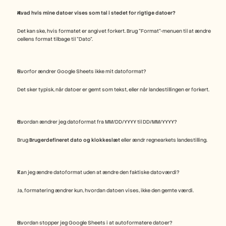
Hvad hvis mine datoer vises som tal i stedet for rigtige datoer?
Det kan ske, hvis formatet er angivet forkert. Brug "Format"-menuen til at ændre 
cellens format tilbage til "Dato".
Hvorfor ændrer Google Sheets ikke mit datoformat?
Det sker typisk, når datoer er gemt som tekst, eller når landestillingen er forkert.
Hvordan ændrer jeg datoformat fra MM/DD/YYYY til DD/MM/YYYY?
Brug 
Brugerdefineret dato og klokkeslæt
 eller ændr regnearkets landestilling.
Kan jeg ændre datoformat uden at ændre den faktiske datoværdi?
Ja, formatering ændrer kun, hvordan datoen vises, ikke den gemte værdi.
Hvordan stopper jeg Google Sheets i at autoformatere datoer?