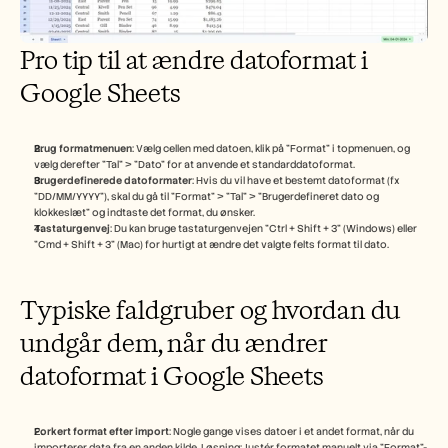
Pro tip til at ændre datoformat i 
Google Sheets
Brug formatmenuen
: Vælg cellen med datoen, klik på "Format" i topmenuen, og 
vælg derefter "Tal" > "Dato" for at anvende et standarddatoformat.
Brugerdefinerede datoformater
: Hvis du vil have et bestemt datoformat (fx 
"DD/MM/YYYY"), skal du gå til "Format" > "Tal" > "Brugerdefineret dato og 
klokkeslæt" og indtaste det format, du ønsker.
Tastaturgenvej
: Du kan bruge tastaturgenvejen "Ctrl + Shift + 3" (Windows) eller 
"Cmd + Shift + 3" (Mac) for hurtigt at ændre det valgte felts format til dato.
Typiske faldgruber og hvordan du 
undgår dem, når du ændrer 
datoformat i Google Sheets
Forkert format efter import
: Nogle gange vises datoer i et andet format, når du 
importerer data fra en anden kilde. Løsning: Justér formatet manuelt via "Format"-