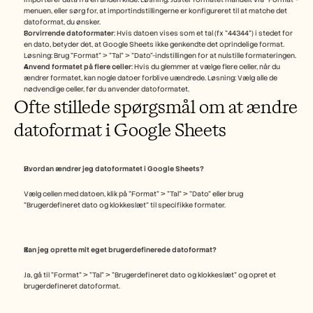
menuen, eller sørg for, at importindstillingerne er konfigureret til at matche det 
datoformat, du ønsker.
Forvirrende datoformater
: Hvis datoen vises som et tal (fx "44344") i stedet for 
en dato, betyder det, at Google Sheets ikke genkendte det oprindelige format. 
Løsning: Brug "Format" > "Tal" > "Dato"-indstillingen for at nulstille formateringen.
Anvend formatet på flere celler
: Hvis du glemmer at vælge flere celler, når du 
ændrer formatet, kan nogle datoer forblive uændrede. Løsning: Vælg alle de 
nødvendige celler, før du anvender datoformatet.
Ofte stillede spørgsmål om at ændre 
datoformat i Google Sheets
Hvordan ændrer jeg datoformatet i Google Sheets?
Vælg cellen med datoen, klik på "Format" > "Tal" > "Dato" eller brug 
"Brugerdefineret dato og klokkeslæt" til specifikke formater.
Kan jeg oprette mit eget brugerdefinerede datoformat?
Ja, gå til "Format" > "Tal" > "Brugerdefineret dato og klokkeslæt" og opret et 
brugerdefineret datoformat.