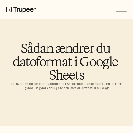
PRODUCT
Video
Documentation
Sådan ændrer du 
Translation
Knowledge Base
datoformat i Google 
AI Avatars
Brand Kits
Sheets
Shared Pages
AI Screen Recording
Lær, hvordan du ændrer datoformatet i Sheets med denne hurtige trin-for-trin-
guide. Begynd at bruge Sheets som en professionel i dag!
RESOURCES
AI Champions of Change
Trust Center
Produktlanceringer
Doc Templates
Industry