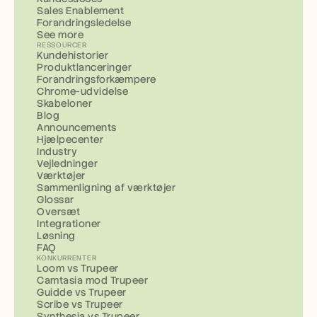
Sales Enablement
Forandringsledelse
See more
RESSOURCER
Kundehistorier
Produktlanceringer
Forandringsforkæmpere
Chrome-udvidelse
Skabeloner
Blog
Announcements
Hjælpecenter
Industry
Vejledninger
Værktøjer
Sammenligning af værktøjer
Glossar
Oversæt
Integrationer
Løsning
FAQ
KONKURRENTER
Loom vs Trupeer
Camtasia mod Trupeer
Guidde vs Trupeer
Scribe vs Trupeer
Synthesia vs Trupeer