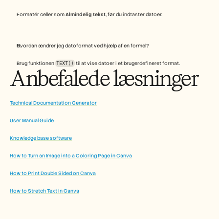
Formatér celler som 
Almindelig tekst
, før du indtaster datoer.
Hvordan ændrer jeg datoformat ved hjælp af en formel?
Brug funktionen 
TEXT()
 til at vise datoer i et brugerdefineret format.
Anbefalede læsninger
Technical Documentation Generator
User Manual Guide
Knowledge base software
How to Turn an Image into a Coloring Page in Canva
How to Print Double Sided on Canva
How to Stretch Text in Canva