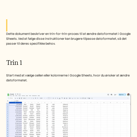
Free Tools
FAQs
Announcement
Partner Program
USECASES
Change Management
Dette dokument beskriver en trin-for-trin-proces til at ændre datoformatet i Google 
Sales Enablement
Sheets. Ved at følge disse instruktioner kan brugere tilpasse datoformatet, så det 
Pre-sales
passer til deres specifikke behov.
Product Marketing
Customer Success
Training
Trin 1 
See more
Start med at vælge cellen eller kolonnerne i Google Sheets, hvor du ønsker at ændre 
datoformatet.
Customer Stories
Help Center
Pricing