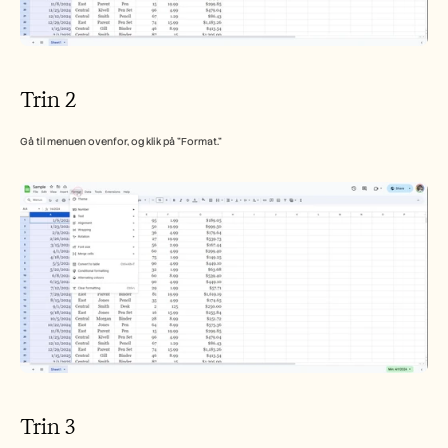
Careers
Book a Demo
Trin 2
Start Free Trial
Gå til menuen ovenfor, og klik på "Format."
Trin 3