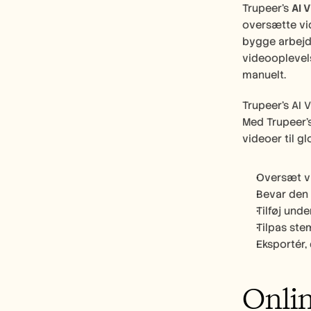
Trupeer’s 
AI 
oversætte vid
bygge arbejds
videooplevels
manuelt.
Trupeer’s AI 
Med Trupeer’s
videoer til g
Oversæt vi
Bevar den o
Tilføj und
Tilpas ste
Eksportér,
Onlin