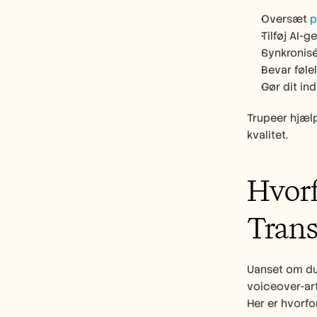
Oversæt 
p
Tilføj AI-
Synkronisé
Bevar følel
Gør dit in
Trupeer hjælp
kvalitet. 
Hvorf
Trans
Uanset om du 
voiceover-art
Her er hvorfor