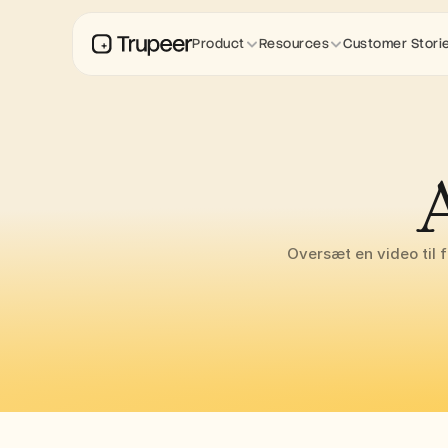
Product
Resources
Customer Stori
A
Oversæt en video til 