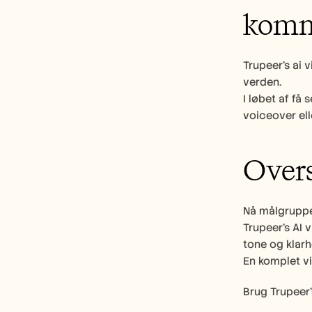
komm
Trupeer’s ai 
verden.
I løbet af få
voiceover ell
Overs
Nå målgrupper
Trupeer’s AI 
tone og klarh
En komplet vi
Brug Trupeer’s