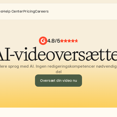
es
Help Center
Pricing
Careers
4.8/5
I-videoversætt
flere sprog med AI. Ingen redigeringskompetencer nødvendig 
del
Oversæt din video nu