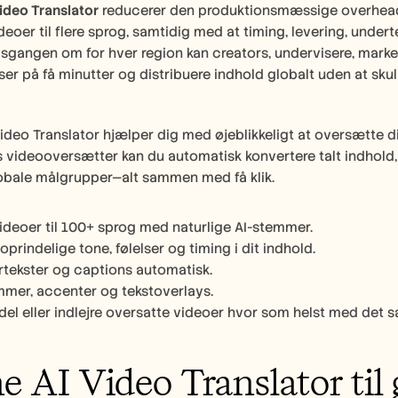
Video Translator
 reducerer den produktionsmæssige overhead
eoer til flere sprog, samtidig med at timing, levering, underte
gangen om for hver region kan creators, undervisere, market
er på få minutter og distribuere indhold globalt uden at sku
Video Translator hjælper dig med øjeblikkeligt at oversætte d
 videooversætter kan du automatisk konvertere talt indhold, t
lobale målgrupper—alt sammen med få klik.
deoer til 100+ sprog med naturlige AI-stemmer.
prindelige tone, følelser og timing i dit indhold.
ertekster og captions automatisk.
mmer, accenter og tekstoverlays.
 del eller indlejre oversatte videoer hvor som helst med det
e AI Video Translator til g