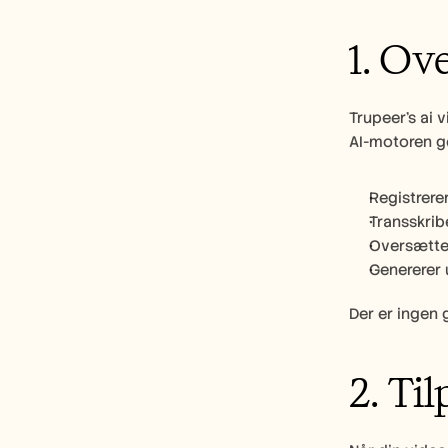
1. Ov
Trupeer’s ai 
AI-motoren g
Registrere
Transskrib
Oversætter
Genererer 
Der er ingen 
2. Ti