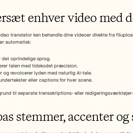
ersæt enhver video med 
video translator kan behandle dine videoer direkte fra filuploa
ør automatisk:
r det oprindelige sprog.
erer talen med tidskodet præcision.
 og revoicerer lyden med naturlig AI-tale.
undertekster eller captions for hver scene.
grund til separate transskriptions- eller redigeringsværktøj
lpas stemmer, accenter og