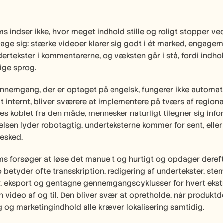
ms indser ikke, hvor meget indhold stille og roligt stopper 
ge sig: stærke videoer klarer sig godt i ét marked, engagemen
rtekster i kommentarerne, og væksten går i stå, fordi indholde
ige sprog.
nemgang, der er optaget på engelsk, fungerer ikke automatis
dt internt, bliver sværere at implementere på tværs af regional
es koblet fra den måde, mennesker naturligt tilegner sig in
lsen lyder robotagtig, underteksterne kommer for sent, eller 
besked.
ms forsøger at løse det manuelt og hurtigt og opdager derefter
 betyder ofte transskription, redigering af undertekster, stem
, eksport og gentagne gennemgangscyklusser for hvert ekstra
 video af og til. Den bliver svær at opretholde, når produktde
og marketingindhold alle kræver lokalisering samtidig.