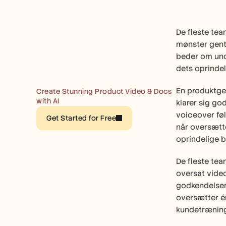
De fleste tea
mønster genta
beder om unde
dets oprindel
En produktgen
Create Stunning Product Video & Docs 
with AI
klarer sig go
voiceover føl
Get Started for Free
når oversætte
oprindelige 
De fleste tea
oversat video
godkendelser
oversætter én
kundetræning 