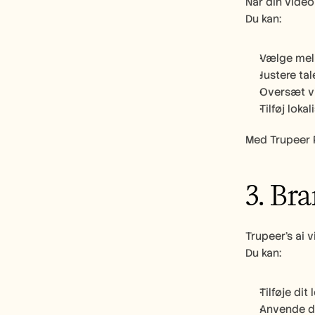
Når din video
Du kan:
Vælge mell
Justere ta
Oversæt v
Tilføj loka
Med Trupeer 
3. Br
Trupeer’s ai 
Du kan:
Tilføje dit
Anvende di