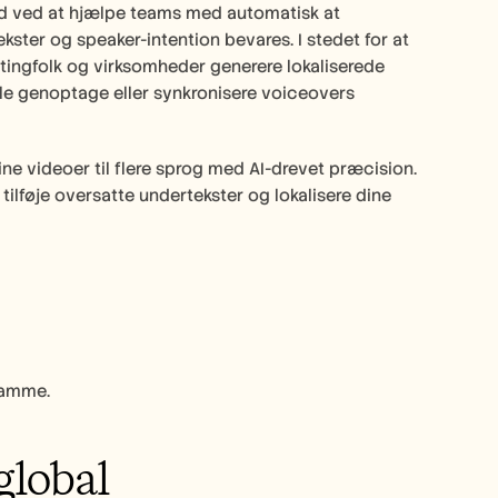
 ved at hjælpe teams med automatisk at 
kster og speaker-intention bevares. I stedet for at 
ingfolk og virksomheder generere lokaliserede 
lle genoptage eller synkronisere voiceovers 
ine videoer til flere sprog med AI-drevet præcision.
ilføje oversatte undertekster og lokalisere dine 
 samme.
lobal 