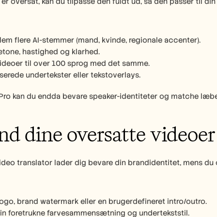
 er oversat, kan du tilpasse den fuldt ud, så den passer til di
em flere AI-stemmer (mand, kvinde, regionale accenter).
letone, hastighed og klarhed.
ideoer til over 100 sprog med det samme.
liserede undertekster eller tekstoverlays.
Pro kan du endda bevare speaker-identiteter og matche læbeb
and dine oversatte videoer
video translator lader dig bevare din brandidentitet, mens du
 logo, brand watermark eller en brugerdefineret intro/outro.
n foretrukne farvesammensætning og undertekststil.