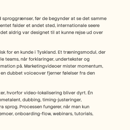
ved sproggrænser, før de begynder at se det samme 
tet falder et andet sted, internationale seere 
t aldrig var designet til at kunne rejse ud over 
k for en kunde i Tyskland. Et træningsmodul, der 
e teams, når forklaringer, undertekster og 
formation på. Marketingvideoer mister momentum, 
en dubbet voiceover fjerner følelser fra den 
, hvorfor video-lokalisering bliver dyrt. Én 
metalent, dubbing, timing-justeringer, 
 sprog. Processen fungerer, når man kun 
moer, onboarding-flow, webinars, tutorials, 