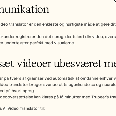
unikation
video translator er den enkleste og hurtigste måde at gøre di
 sekunder registrerer den det sprog, der tales i din video, ove
er undertekster perfekt med visualerne. 
æt videoer ubesværet me
 på tværs af grænser ved automatisk at omdanne enhver video
video translator bruger avanceret talegenkendelse og neurale 
ed på hvert sprog.
deooversættelse kan klares på få minutter med Trupeer’s trans
 AI Video Translator til: