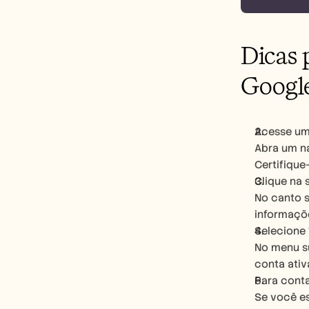
Dicas 
Googl
Acesse um
Abra um na
Certifique
Clique na s
No canto s
informaçõe
Selecione 
No menu su
conta ativ
Para conta
Se você es