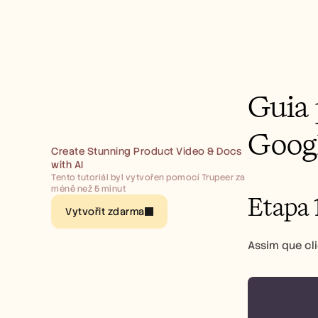
Guia 
Goog
Create Stunning Product Video & Docs 
with AI
Tento tutoriál byl vytvořen pomocí Trupeer za 
méně než 5 minut
Etapa 
Vytvořit zdarma
Assim que cli