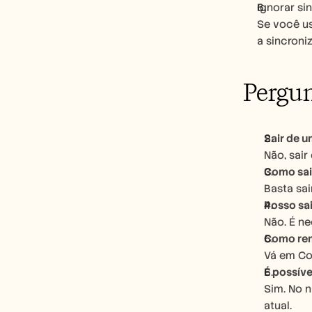
Ignorar s
Se você us
a sincron
Pergun
Sair de 
Não, sai
Como sai
Basta sa
Posso sai
Não. É ne
Como rem
Vá em Co
É possív
Sim. No n
atual.