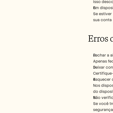
Isso desco
Em dispos
Se estiver
sua conta 
Erros 
Fechar a a
Apenas fec
Deixar con
Certifique
Esquecer 
Nos dispos
do disposi
Não verifi
Se você tr
segurança