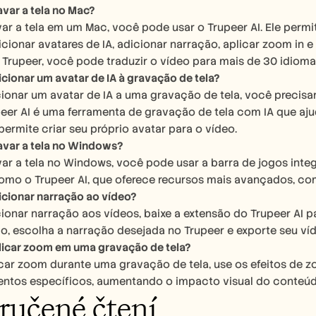
var a tela no Mac?
ar a tela em um Mac, você pode usar o Trupeer AI. Ele permite
ionar avatares de IA, adicionar narração, aplicar zoom in e
 Trupeer, você pode traduzir o vídeo para mais de 30 idioma
ionar um avatar de IA à gravação de tela?
cionar um avatar de IA a uma gravação de tela, você precisa
peer AI é uma ferramenta de gravação de tela com IA que aju
rmite criar seu próprio avatar para o vídeo.
var a tela no Windows?
var a tela no Windows, você pode usar a barra de jogos int
omo o Trupeer AI, que oferece recursos mais avançados, como
cionar narração ao vídeo?
ionar narração aos vídeos, baixe a extensão do Trupeer AI p
o, escolha a narração desejada no Trupeer e exporte seu ví
icar zoom em uma gravação de tela?
car zoom durante uma gravação de tela, use os efeitos de zo
tos específicos, aumentando o impacto visual do conteúd
ručené čtení