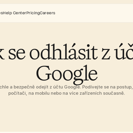
es
Help Center
Pricing
Careers
 se odhlásit z úč
Google
chle a bezpečně odejít z účtu Google. Podívejte se na postup, j
počítači, na mobilu nebo na více zařízeních současně.