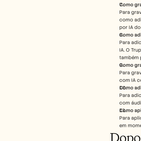
Como gra
Para grav
como adic
por IA do
Como adic
Para adi
IA. O Tru
também pe
Como gra
Para gra
com IA c
Como adi
Para adic
com áudi
Como apl
Para apli
em momen
Dopo