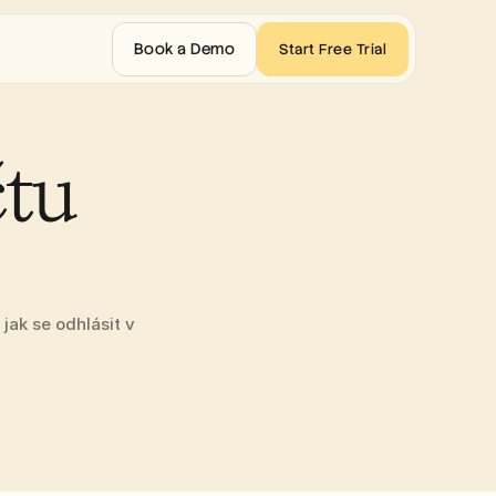
Book a Demo
Start Free Trial
tu 
ak se odhlásit v 