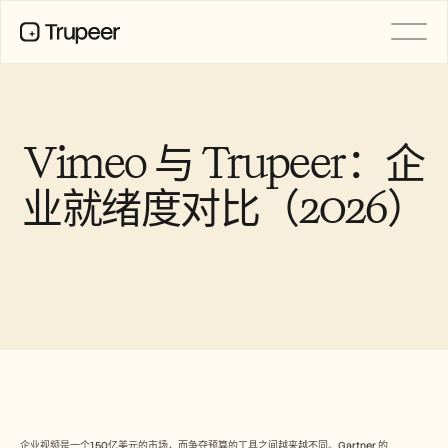
产品
视频
文档
Vimeo 与 Trupeer：企
翻译
知识库
业就绪度对比（2026）
AI 虚拟形象
品牌套件
共享页面
AI屏幕录制
资源
AI 变革先锋
信任中心
功能请求
文档模板
Industry
企业视频是一个150亿美元的市场，而争夺预算的工具之间越来越不同。Gartner 的 