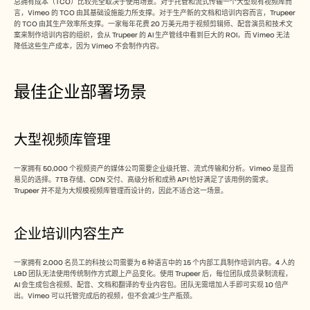
总拥有成本（TCO）比较完全取决于使用场景。对于托管和流式传输一个大型现有视频库而
言，Vimeo 的 TCO 由其基础设施能力所支撑。对于生产新的文档和培训内容而言，Trupeer 
的 TCO 由其生产效率所支撑。一家每年花费 20 万美元用于视频剪辑师、配音演员和技术文
案来制作培训内容的组织，会从 Trupeer 的 AI 生产管线中看到巨大的 ROI，而 Vimeo 无法
降低这些生产成本，因为 Vimeo 不会制作内容。
最佳企业部署场景
大型视频库管理
一家拥有 50,000 个视频资产的媒体公司需要企业级托管、流式传输和分析。Vimeo 是显而
易见的选择。7TB 存储、CDN 交付、高级分析和成熟 API 恰好满足了该用例的需求。
Trupeer 并不是为大规模视频库管理而设计的，因此不适合这一场景。
企业培训内容生产
一家拥有 2,000 名员工的科技公司需要为 6 种语言中的 15 个内部工具制作培训内容。4 人的 
L&D 团队无法使用传统制作方式跟上产品变化。使用 Trupeer 后，每位团队成员录制流程，
AI 会生成包含视频、配音、文档和翻译的专业内容包。团队无需增加人手即可实现 10 倍产
出。Vimeo 可以托管完成后的视频，但不会减少生产瓶颈。