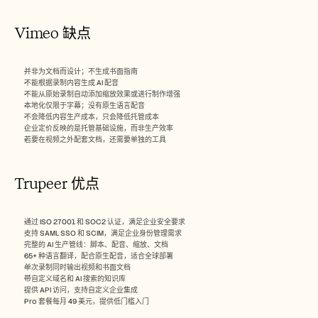
Vimeo 缺点
并非为文档而设计；不生成书面指南
不能根据录制内容生成 AI 配音
不能从原始录制自动添加缩放效果或进行制作增强
本地化仅限于字幕；没有原生语言配音
不会降低内容生产成本，只会降低托管成本
企业定价反映的是托管基础设施，而非生产效率
若要在视频之外配套文档，还需要单独的工具
Trupeer 优点
通过 ISO 27001 和 SOC2 认证，满足企业安全要求
支持 SAML SSO 和 SCIM，满足企业身份管理需求
完整的 AI 生产管线：脚本、配音、缩放、文档
65+ 种语言翻译，配合原生配音，适合全球部署
单次录制同时输出视频和书面文档
带自定义域名和 AI 搜索的知识库
提供 API 访问，支持自定义企业集成
Pro 套餐每月 49 美元，提供低门槛入门