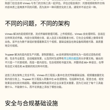
招聘
购部门往往会将 Vimeo 与专门的文档工具一起评估。评估过程会揭示：托管视频和制作文档
内容本质上是两类不同的问题，而为其中一种问题优化的工具，通常并不适合另一种。
预约演示
不同的问题，不同的架构
开始免费试用
Vimeo 解决的是视频托管、流式传输和管理问题。上传视频后，Vimeo 会处理转码、自适应
比特率流式传输、内容分发网络分发、嵌入自定义和观看者分析。它在企业规模上做得非常
出色。该平台为数千家组织管理着数百万个视频，基础设施旨在跨设备和网络可靠、高质量
地交付视频。
Trupeer 解决的是内容生产问题。录制屏幕后，AI 会将录制内容转化为一段经过润色的视
频，包含专业配音、自动缩放效果，以及同时生成带有
带注释的截图
的分步骤文档。输出的
不只是一个托管视频，而是一套内容包，包含视频和书面文档，并翻译成 65+ 种语言，在带
有自定义域名和 AI 搜索的知识库中托管。
这些工具在架构上完全不同。Vimeo 的工程投入集中在流式传输基础设施、视频播放器优化
和内容分发上。Trupeer 的工程投入则集中在 AI 处理管线，包括脚本生成、配音合成、视觉
效果自动化和文档提取。理解这种架构差异对企业买家至关重要，因为它决定了每个工具能
做什么、不能做什么，而不论表面上添加了哪些功能。
安全与合规基础设施