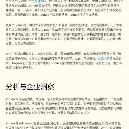
当文档团队录制一个
产品演示
时，他们手里的是一段原始屏幕录制。使用 Vimeo 时，他们上
传这段原始录制，Vimeo 负责托管。但这段原始录制听起来仍然像某个人在实时讲解流程，
伴随着口误、节奏不一致和缺乏专业润色。团队仍然需要视频剪辑师、配音演员和技术文案
撰写人员来产出专业成果。Vimeo 只是托管结果，Vimeo 不会生成结果。
使用 Trupeer 时，相同的原始录制会进入 AI 管线。脚本会被清理，填充词被移除，句子会被
重组以提高清晰度。系统会从 100+ 种 AI 声音中生成专业配音。自动缩放效果会突出点击操
作和关键界面元素。同时，基于同一段录制，带注释截图的分步骤书面文档也会被生成。输
出是一套可直接用于企业部署的专业内容包。无需视频剪辑师，无需配音演员，也无需技术
文案。AI 负责完成制作。
对于企业赋能团队来说，这种生产能力是主要价值驱动因素。大多数组织的瓶颈并不是托管
或流式传输视频，而是以足够快的速度生产专业内容，以跟上产品发布、
员工入职
和合规要
求。Trupeer 直接解决了这个瓶颈。Vimeo 解决的是瓶颈之后的阶段，这很有价值，但并不
能解决核心生产挑战。
分析与企业洞察
Vimeo 的分析能力是一大优势。该平台提供详细的观看者参与数据，包括播放率、平均观看
时长、观众流失点、地理分布、设备分布和自定义事件追踪。对于衡量视频营销活动效果的
企业营销团队来说，Vimeo 的分析提供了数据驱动内容优化所需的深度。热力图式参与数据
可以准确显示观众在哪些位置失去兴趣，从而实现精确的内容优化。
Vimeo 的 Advanced 套餐包括团队级分析，使经理能够查看视频内容在各部门之间的表现。
与营销自动化平台的集成可让视频参与数据流入潜客评分和活动归因模型。对于企业营销和