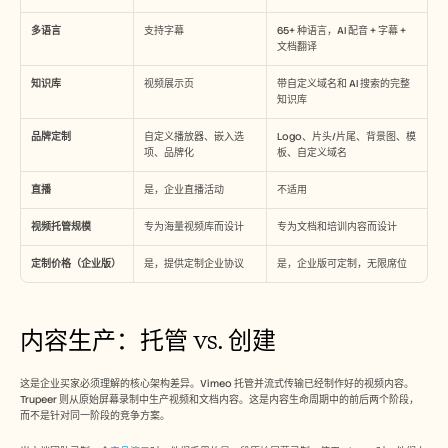
多语言
支持字幕
65+ 种语言，AI 配音 + 字幕 + 
文档翻译
知识库
视频展示页
带自定义域名和 AI 搜索的完整
知识库
品牌定制
自定义播放器、嵌入选
Logo、片头/片尾、背景图、模
项、品牌化
板、自定义域名
直播
是，企业直播活动
不适用
视频托管规模
专为海量视频库而设计
专为文档和培训内容而设计
定制价格（企业版）
是，提供定制企业协议
是，企业版可定制，无限席位
内容生产：托管 vs. 创建
这是企业买家必须理解的核心架构差异。Vimeo 托管并流式传输已经制作好的视频内容。
Trupeer 则从原始屏幕录制中生产视频和文档内容。这是内容生命周期中的前后两个阶段，
而不是针对同一阶段的竞争方案。