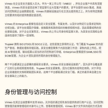
Vimeo 在企业安全方面投入巨大。作为一家上市公司（VMEO），并在企业客户中具有深度
渗透，Vimeo 的安全姿态反映了受监管行业大型客户的要求。该平台提供 SSO 集成、高级
访问控制和企业级数据处理。Vimeo 的基础设施运行在主流云提供商之上，并为有特定数据
主权要求的组织提供数据驻留选项。
Vimeo 的 Enterprise 套餐包括自定义安全配置、专属支持，以及针对特定行业需求定制的
合规功能。该平台处理医疗保健、金融服务和政府组织的敏感视频内容，因此需要成熟的安
全基础设施。对于企业买家而言，Vimeo 的上市公司身份和监管义务，为其安全实践和业务
连续性提供了额外一层保障。
Trupeer 拥有 ISO 27001 和 SOC2 认证。这些是独立获得的认证，专门覆盖 Trupeer 的内容
生产管线、数据处理和存储实践。其安全模型聚焦于内容创建工作流：录制内容上传后，经
由 AI 管线处理，输出结果以适当的访问控制进行存储。Enterprise 套餐提供 SAML SSO 和 
SCIM 配置，为企业 IT 团队提供所需的身份管理能力。
两个平台都满足企业部署的基础安全要求。Vimeo 的安全基础设施更广，因为该平台覆盖更
广泛的行业和视频使用场景。Trupeer 的安全更聚焦，因为它服务的是特定用例。对于评估
企业就绪度的文档和赋能团队来说，这两个平台都能通过安全门槛。真正的差异来自建立在
安全基础之上的能力。
身份管理与访问控制
Vimeo 在其企业级套餐中支持 SSO，允许组织通过现有身份提供商进行用户认证。访问控制
使管理员能够管理组织内谁可以上传、查看和管理视频。Vimeo 基于文件夹的组织方式及权