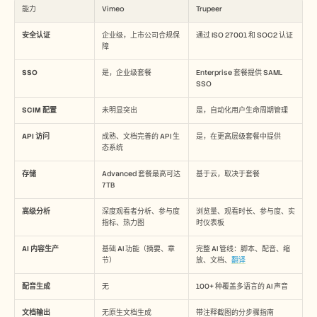
能力
Vimeo
Trupeer
安全认证
企业级，上市公司合规保
通过 ISO 27001 和 SOC2 认证
障
SSO
是，企业级套餐
Enterprise 套餐提供 SAML 
SSO
SCIM 配置
未明显突出
是，自动化用户生命周期管理
API 访问
成熟、文档完善的 API 生
是，在更高层级套餐中提供
态系统
存储
Advanced 套餐最高可达 
基于云，取决于套餐
7TB
高级分析
深度观看者分析、参与度
浏览量、观看时长、参与度、实
指标、热力图
时仪表板
AI 内容生产
基础 AI 功能（摘要、章
完整 AI 管线：脚本、配音、缩
节）
放、文档、
翻译
配音生成
无
100+ 种覆盖多语言的 AI 声音
文档输出
无原生文档生成
带注释截图的分步骤指南