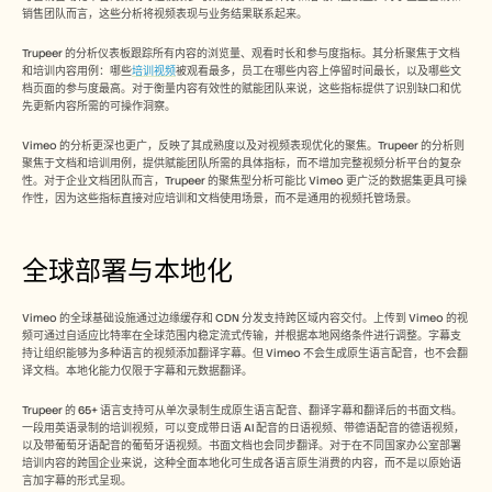
销售团队而言，这些分析将视频表现与业务结果联系起来。
Trupeer 的分析仪表板跟踪所有内容的浏览量、观看时长和参与度指标。其分析聚焦于文档
和培训内容用例：哪些
培训视频
被观看最多，员工在哪些内容上停留时间最长，以及哪些文
档页面的参与度最高。对于衡量内容有效性的赋能团队来说，这些指标提供了识别缺口和优
先更新内容所需的可操作洞察。
Vimeo 的分析更深也更广，反映了其成熟度以及对视频表现优化的聚焦。Trupeer 的分析则
聚焦于文档和培训用例，提供赋能团队所需的具体指标，而不增加完整视频分析平台的复杂
性。对于企业文档团队而言，Trupeer 的聚焦型分析可能比 Vimeo 更广泛的数据集更具可操
作性，因为这些指标直接对应培训和文档使用场景，而不是通用的视频托管场景。
全球部署与本地化
Vimeo 的全球基础设施通过边缘缓存和 CDN 分发支持跨区域内容交付。上传到 Vimeo 的视
频可通过自适应比特率在全球范围内稳定流式传输，并根据本地网络条件进行调整。字幕支
持让组织能够为多种语言的视频添加翻译字幕。但 Vimeo 不会生成原生语言配音，也不会翻
译文档。本地化能力仅限于字幕和元数据翻译。
Trupeer 的 65+ 语言支持可从单次录制生成原生语言配音、翻译字幕和翻译后的书面文档。
一段用英语录制的培训视频，可以变成带日语 AI 配音的日语视频、带德语配音的德语视频，
以及带葡萄牙语配音的葡萄牙语视频。书面文档也会同步翻译。对于在不同国家办公室部署
培训内容的跨国企业来说，这种全面本地化可生成各语言原生消费的内容，而不是以原始语
言加字幕的形式呈现。