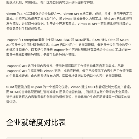
限继承机制，可按团队、部门或项目对内容访问进行细粒度控制。
Vimeo 的 API 是其最强的企业功能之一。Vimeo API 文档完善、成熟，并被广泛用于自定义
集成。组织可以构建自定义视频门户，将 Vimeo 播放器嵌入内部工具，通过 API 自动化视频
发布流程，并提取分析数据。对于企业开发者来说，Vimeo 的 API 生态系统比视频领域的大
多数竞争对手都成熟得多。
Trupeer 在 Enterprise 套餐中支持 SAML SSO 和 SCIM 配置。SAML 通过 Okta 和 Azure 
AD 等身份提供商处理身份验证。SCIM 自动化用户生命周期管理，根据身份提供商中的变化
创建和注销账户。两者结合意味着 Trupeer 账户可通过管理所有其他企业 SaaS 工具的同一
套身份基础设施进行管理，无需手动进行账户管理。
Trupeer 的 API 访问支持内容分发、使用数据提取和工作流自动化等自定义集成。尽管 
Trupeer 的 API 生态系统比 Vimeo 更新、成熟度较低，但它已经覆盖了内容生产工作流所需
的企业集成要求：向内部系统发布内容、提取分析数据以及自动化内容生命周期管理。
SCIM 配置能力是 Trupeer 的一个差异化优势。Vimeo 通过 SSO 和管理控制处理用户管理，
而 SCIM 的自动化配置和注销可减轻 IT 团队的运营负担，并消除孤立账户带来的安全风险。
对于拥有数百名内容消费者和创作者的组织来说，自动化用户生命周期管理是一项切实的运
营优势。
企业就绪度对比表