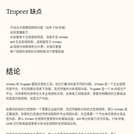
Trupeer 缺点
不适合大规模视频库托管（没有 7TB 存储）
没有直播能力
分析聚焦于文档使用场景，深度不及 Vimeo
API 生态系统较新，成熟度低于 Vimeo
AI 视频分钟数按积分计费，并每月重置
每个视频的录制时长限制取决于套餐层级
结论
Vimeo 和 Trupeer 都是优秀的工具，但它们解决的是不同的问题。Vimeo 是一个企业视频
托管平台，可在规模化场景下存储、流式传输并分析视频内容。Trupeer 是一个 AI 内容生产
平台，可将录制内容转化为专业视频和文档。在两者之间做选择，需要先明确你的主要挑战
究竟是托管视频，还是生产内容。
如果你的组织已经拥有一个需要企业级托管、流式传输和分析的大型视频库，那么 Vimeo 是
正确选择。如果你已经通过传统流程制作专业视频内容，并且需要一个平台来托管和分发这
些内容，那么 Vimeo 在视频托管类别中的基础设施、API 和分析能力无可匹敌。7TB 存储、
CDN 交付和高级观看者分析对此用例的支持极其出色。