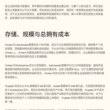
其企业影响是可衡量的。带字幕的内容要求观看者边看边读，分散了认知注意力。原生语言
配音让观看者可以专注于屏幕，同时用自己的语言聆听，而研究一贯表明这会提升信息保留
率。对于企业培训内容而言，如果保留率直接影响工作表现，那么字幕与原生配音之间的差
异，就是满足与达不到培训效果目标之间的差异。
存储、规模与总拥有成本
Vimeo 的 Advanced 套餐包含 7TB 存储，这对于企业视频库来说相当可观。拥有数千个培
训视频、营销素材和内部沟通内容的组织，可以在不担心存储限制的情况下将视频库整合到 
Vimeo 上。Vimeo 的基础设施可在企业规模上处理转码、存储和交付。企业套餐还为存储量
需求特别大的组织提供自定义存储配额。
Vimeo 的 Enterprise 定价为定制报价。Advanced 套餐作为已公开的最高层级，面向有显
著视频托管需求的组织。企业协议包括专属支持、自定义配置和 SLA。对于主要需求是托管
和流式传输大型视频库的组织而言，Vimeo 的定价反映了实现可靠企业级视频交付所需的基
础设施投入。
Trupeer 的定价从 Pro 套餐每月 49 美元起，Scale 套餐每月 249 美元起，大型组织则提供自
定义 Enterprise 定价。其定价反映的是内容生产价值，而不是存储容量。Trupeer 并不是为
托管成千上万的历史视频而设计的；它是为高效产出新的专业视频和文档而设计的。对于主
要成本在内容生产人力而非存储基础设施上的组织，Trupeer 的定价模型与实际成本驱动因
素一致。