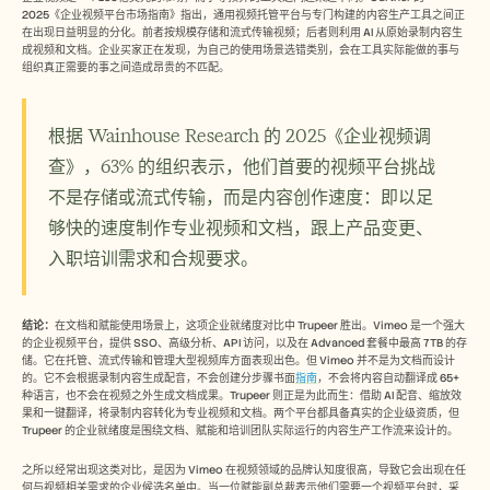
Free Tools
2025《企业视频平台市场指南》指出，通用视频托管平台与专门构建的内容生产工具之间正
常见问题
在出现日益明显的分化。前者按规模存储和流式传输视频；后者则利用 AI 从原始录制内容生
Announcement
成视频和文档。企业买家正在发现，为自己的使用场景选错类别，会在工具实际能做的事与
Partner Program
组织真正需要的事之间造成昂贵的不匹配。
用例
变更管理
销售赋能
根据 Wainhouse Research 的 2025《企业视频调
售前
查》，63% 的组织表示，他们首要的视频平台挑战
产品营销
客户成功
不是存储或流式传输，而是内容创作速度：即以足
培训
够快的速度制作专业视频和文档，跟上产品变更、
See more
入职培训需求和合规要求。
客户故事
结论：
在文档和赋能使用场景上，这项企业就绪度对比中 Trupeer 胜出。Vimeo 是一个强大
的企业视频平台，提供 SSO、高级分析、API 访问，以及在 Advanced 套餐中最高 7TB 的存
储。它在托管、流式传输和管理大型视频库方面表现出色。但 Vimeo 并不是为文档而设计
帮助中心
的。它不会根据录制内容生成配音，不会创建分步骤书面
指南
，不会将内容自动翻译成 65+ 
种语言，也不会在视频之外生成文档成果。Trupeer 则正是为此而生：借助 AI 配音、缩放效
果和一键翻译，将录制内容转化为专业视频和文档。两个平台都具备真实的企业级资质，但 
Trupeer 的企业就绪度是围绕文档、赋能和培训团队实际运行的内容生产工作流来设计的。
定价
之所以经常出现这类对比，是因为 Vimeo 在视频领域的品牌认知度很高，导致它会出现在任
何与视频相关需求的企业候选名单中。当一位赋能副总裁表示他们需要一个视频平台时，采