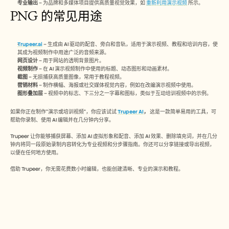
招聘
专业输出
 – 为品牌和多媒体项目提供高质量视觉效果，如 
重新利用演示视频
 所示。
PNG 的常见用途
预约演示
Trupeer.ai
 – 生成由 AI 驱动的配音、旁白和音轨，适用于演示视频、教程和培训内容，使
开始免费试用
其成为视频制作中用途广泛的音频来源。
网页设计
 – 用于网站的透明背景图片。
视频制作
 – 在 AI 演示视频制作中使用的标题、动态图形和动画素材。
截图
 – 无损捕获高质量图像，常用于教程视频。
营销材料
 – 制作横幅、海报或社交媒体视觉内容，例如在改编演示视频中使用。
图形叠加层
 – 视频中的标志、下三分之一字幕和图标，类似于互动培训视频中的示例。
如果你正在制作“演示或培训视频”，你应该试试 
Trupeer AI
，
 这是一款简单易用的工具，可
帮助你录制、使用 AI 编辑并在几分钟内分享。
Trupeer 让你能够捕获屏幕、添加 AI 虚拟形象和配音、添加 AI 效果、删除填充词，并在几分
钟内将同一段原始录制内容转化为专业视频和分步骤指南。你还可以分享链接或导出视频，
以便在任何地方使用。
借助 Trupeer，你无需花费数小时编辑，也能创建清晰、专业的演示和教程。