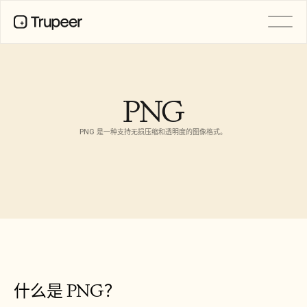
产品
视频
文档
PNG
翻译
知识库
PNG 是一种支持无损压缩和透明度的图像格式。
AI 虚拟形象
品牌套件
共享页面
AI屏幕录制
资源
AI 变革先锋
信任中心
功能请求
文档模板
什么是 PNG？
Industry