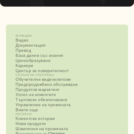
ФУНКЦИИ
Видео
Документация
Превод
База данни със знания
Ценообразуване
Кариери
Център за поверителност
СЛУЧАИ НА УПОТРЕБА
Обучителни видеоклипове
Предпродажбено обслужване
Продуктов маркетинг
Успех на клиентите
Търговско обезпечаване
Управление на промяната
Вижте още
РЕСУРСИ
Клиентски истории
Нови продукти
Шампиони на промяната
Разширение за Chrome