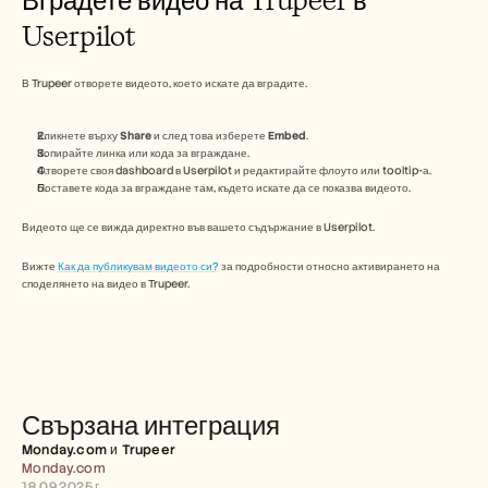
Безплатни инструменти
ЧЗВ
Userpilot
Съобщение
Партньорска програма
В Trupeer отворете видеото, което искате да вградите.
ПРИЛОЖЕНИЯ
Управление на промяната
Подготовка за продажби
Кликнете върху 
Share
 и след това изберете 
Embed
.
Предпродажби
Копирайте линка или кода за вграждане.
Маркетинг на продукта
Отворете своя dashboard в Userpilot и редактирайте флоуто или tooltip-а.
Поставете кода за вграждане там, където искате да се показва видеото.
Успех на клиента
Обучение
Видеото ще се вижда директно във вашето съдържание в Userpilot.
Вижте още примери за употреба
Вижте 
Как да публикувам видеото си?
 за подробности относно активирането на 
споделянето на видео в Trupeer.
Истории на клиенти
Център за помощ
Свързана интеграция
Цени
Monday.com и Trupeer 
Monday.com
18.09.2025 г.