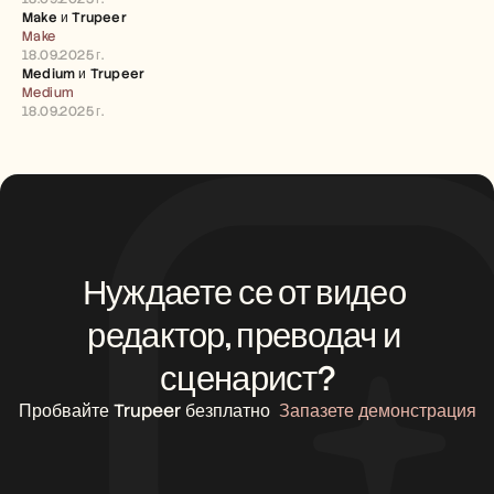
Кариери
Make и Trupeer 
Make
18.09.2025 г.
Запазете демо
Medium и Trupeer 
Medium
Започнете безплатен пробен период
18.09.2025 г.
Нуждаете се от видео 
редактор, преводач и 
сценарист?
Пробвайте Trupeer безплатно
Запазете демонстрация