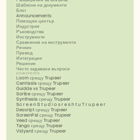
Шаблони на документи
Блог
Announcements
Помощен център
Индустрия
Ръководства
Инструменти
Сравнение на инструменти
Речник
Превод
Интеграции
Решение
Често задавани въпроси
КОНКУРЕНТИ
Loom срещу Trupeer
Camtasia срещу Trupeer
Guidde vs Trupeer
Scribe срещу Trupeer
Synthesia срещу Trupeer
Sc r e e n S t u d i o s r e s h t u T r u p e e r
Descript срещу Trupeer
ScreenPal срещу Trupeer
Veed срещу Trupeer
Tango срещу Trupeer
Vidyard срещу Trupeer