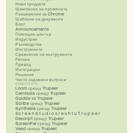
Нови продукти
Шампиони на промяната
Разширение за Chrome
Шаблони на документи
Блог
Announcements
Помощен център
Индустрия
Ръководства
Инструменти
Сравнение на инструменти
Речник
Превод
Интеграции
Решение
Често задавани въпроси
КОНКУРЕНТИ
Loom срещу Trupeer
Camtasia срещу Trupeer
Guidde vs Trupeer
Scribe срещу Trupeer
Synthesia срещу Trupeer
Sc r e e n S t u d i o s r e s h t u T r u p e e r
Descript срещу Trupeer
ScreenPal срещу Trupeer
Veed срещу Trupeer