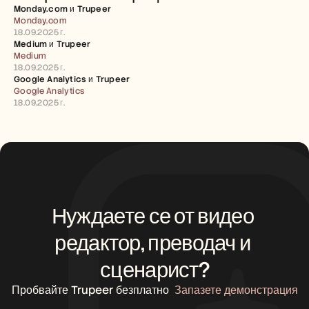
Кариери
Monday.com и Trupeer 
Monday.com
18.09.2025 г.
Запазете демо
Medium и Trupeer 
Medium
18.09.2025 г.
Започнете безплатен пробен период
Google Analytics и Trupeer
Google Analytics
18.09.2025 г.
Нуждаете се от видео 
редактор, преводач и 
сценарист?
Пробвайте Trupeer безплатно
Запазете демонстрация