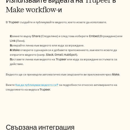
Безплатни инструменти
ЧЗВ
Make workflow-и
Съобщение
Партньорска програма
В Trupeer създайте и публикувайте видеото, което искате да използвате.
ПРИЛОЖЕНИЯ
Управление на промяната
Подготовка за продажби
Кликнете върху Share (Споделяне) и след това изберете Embed (Вграждане) или 
Предпродажби
Link (Линк).
Маркетинг на продукта
Копирайте линка към видеото или кода за вграждане.
В Make отворете сценария си и добавете приложението, към което искате да 
Успех на клиента
изпратите видеото (напр. Slack, Gmail, HubSpot).
Обучение
Поставете линка към видеото на Trupeer или кода за вграждане в стъпката за 
Вижте още примери за употреба
действие.
Видеото ще се прехвърли автоматично към свързаните ви приложения чрез Make.
Истории на клиенти
Вижте 
Как да публикувам видеото си?
 за подробности относно активирането на 
споделянето на видеа в Trupeer.
Център за помощ
Цени
Свързана интеграция