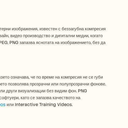
ерни изображения, известен с беззагубна компресия 
айн, видео производство и дигитални медии, когато 
EG, PNG запазва яснотата на изображението, без да 
ето означава, че по време на компресия не се губи 
ето позволява прозрачни или полупрозрачни фонове. 
или други визуализации без видим фон. PNG 
офтуери, като се запазва качеството на 
eos
 или Interactive Training Videos.