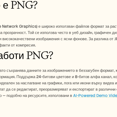
о е PNG?
 Network Graphics) е широко използван файлов формат за раст
а прозрачност. Той се използва често в уеб дизайн, графичен диз
 висококачествени изображения с ясни фонове. За разлика от JP
акти от компресия.
работи PNG?
ато съхранява данните за изображението в беззагубен формат, ко
рмация. Поддържа 24-битови цветове и 8-битов алфа канал, ко
 идеален за наслагване на графики, лога или икони върху видеа 
ат да се редактират, преоразмеряват и експортират в различни с
 — подобно на ресурсите, използвани в 
AI-Powered Demo Vid