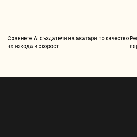
СРАВНЕТЕ AI СЪЗДАТЕЛИ 
НА АВАТАРИ ПО КАЧЕСТВО 
Сравнете AI създатели на аватари по качество 
Ре
НА ИЗХОДА И СКОРОСТ
на изхода и скорост
пе