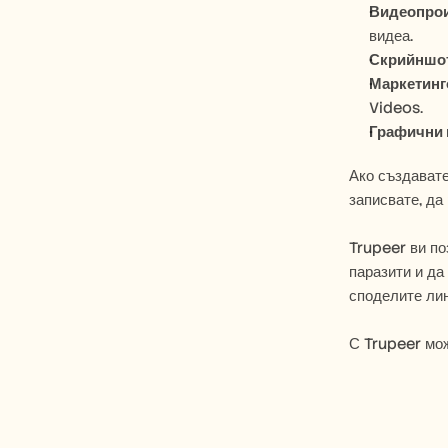
Видеопро
видеа.
Скрийншо
Маркетинг
Videos.
Графични 
Ако създавате
записвате, да
Trupeer ви по
паразити и да
споделите лин
С Trupeer мож