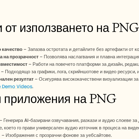
 от използването на PN
о качество
 – Запазва остротата и детайлите без артефакти от к
 на прозрачност
 – Позволява наслагвания и плавна интеграци
ъвместимост
 – Работи на повечето платформи за дизайн, редакц
 – Подходящо за графики, лога, скрийншотове и видео ресурси,
ален резултат
 Demo Videos
.
и приложения на PNG
 – Генерира AI-базирани озвучавания, разкази и аудио слоеве за
, което го прави универсален аудио източник в процеса на виде
н
 – Изображения с прозрачни фонове за уебсайтове.