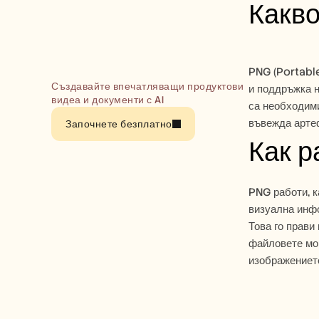
Какв
PNG (Portable
Създавайте впечатляващи продуктови 
и поддръжка н
видеа и документи с AI
са необходими
въвежда артеф
Започнете безплатно
Как 
PNG работи, к
визуална инфо
Това го прави
файловете мог
изображението