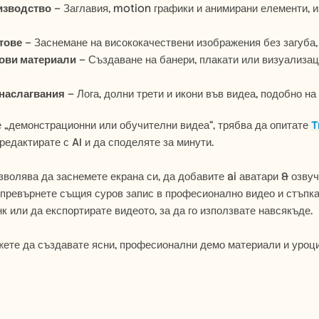
изводство
 – Заглавия, motion графики и анимирани елементи, 
тове
 – Заснемане на висококачествени изображения без загуба, 
ови материали
 – Създаване на банери, плакати или визуализа
наслагвания
 – Лога, долни трети и икони във видеа, подобно на
 „демонстрационни или обучителни видеа“, трябва да опитате 
T
 редактирате с AI и да споделяте за минути.
зволява да заснемете екрана си, да добавите ai аватари & озву
 превърнете същия суров запис в професионално видео и стъпка
к или да експортирате видеото, за да го използвате навсякъде.
ете да създавате ясни, професионални демо материали и уроци,