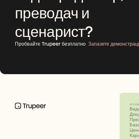
преводач и 
сценарист?
Пробвайте Trupeer безплатно
Запазете демонстрац
ФУН
Вид
Док
Пре
Баз
Цен
Кар