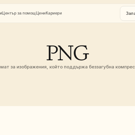
Зап
и
Център за помощ
Цени
Кариери
PNG
мат за изображения, който поддържа беззагубна компрес