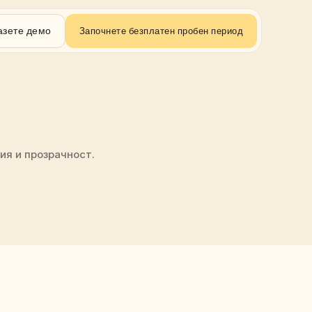
азете демо
Започнете безплатен пробен период
ия и прозрачност.