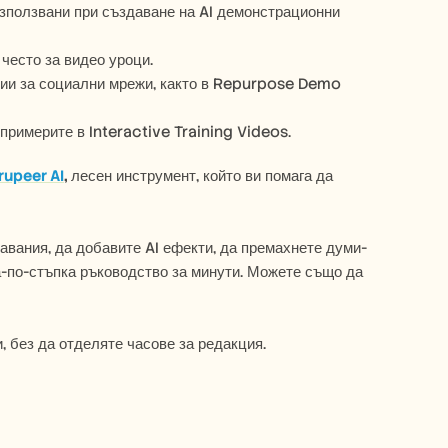
използвани при създаване на AI демонстрационни 
често за видео уроци.
ции за социални мрежи, както в Repurpose Demo 
 примерите в Interactive Training Videos.
rupeer AI
, 
лесен инструмент, който ви помага да 
чавания, да добавите AI ефекти, да премахнете думи-
-по-стъпка ръководство за минути. Можете също да 
 без да отделяте часове за редакция.