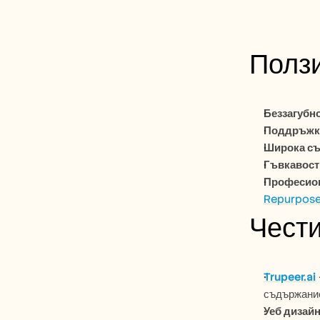
Ползи
Беззагубн
Поддръжка
Широка с
Гъвкавост
Професион
Repurpose
Чест
Trupeer.ai
съдържание
Уеб дизай