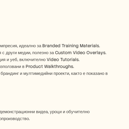
G
омпресия, идеално за Branded Training Materials.
я с други медии, полезно за Custom Video Overlays.
ия и уеб, включително Video Tutorials.
 използвани в Product Walkthroughs.
 – Осигурява висококачествени визуализации за брандинг и мултимедийни проекти, както е показано в 
 демонстрационни видеа, уроци и обучително 
опроизводство.