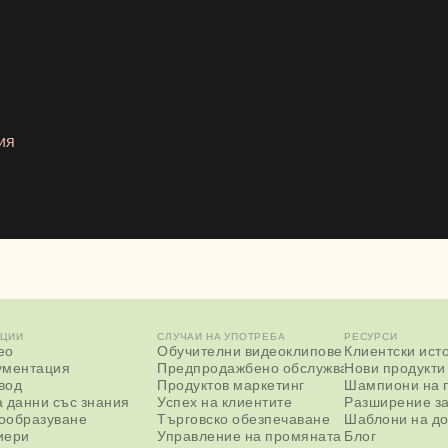
ия
КЦИИ
СЛУЧАИ НА УПОТРЕБА
РЕСУРСИ
ео
Обучителни видеоклипове
Клиентски ист
ументация
Предпродажбено обслужване
Нови продукти
вод
Продуктов маркетинг
Шампиони на 
а данни със знания
Успех на клиентите
Разширение з
ообразуване
Търговско обезпечаване
Шаблони на д
иери
Управление на промяната
Блог