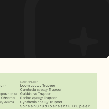
КОНКУРЕНТИ
ории
Loom срещу Trupeer
Camtasia срещу Trupeer
промяната
Guidde vs Trupeer
а Chrome
Scribe срещу Trupeer
окументи
Synthesia срещу Trupeer
Sc r e e n S t u d i o s r e s h t u T r u p e e r