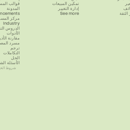
ير
تمكين المبيعات
قوالب المس
ائف
إدارة التغيير
المدونة
الثقة
See more
ncements
مركز المسا
Industry
الدروس التع
الأدوات
مقارنة الأد
مسرد المص
ترجم
التكاملات
الحل
الأسئلة الش
شروط الخد