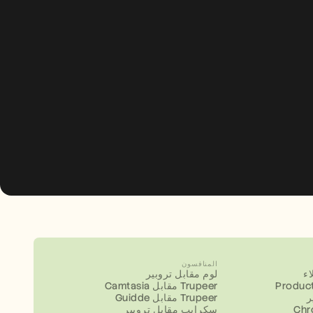
المنافسون
ء
لوم مقابل تروبير
Product
Camtasia مقابل Trupeer
ر
Guidde مقابل Trupeer
سكرايب مقابل تروبير