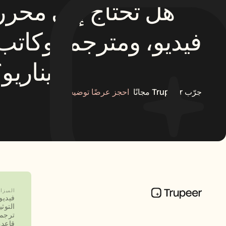
سيناريو؟
جرّب Trupeer مجانًا
احجز عرضًا توضيحيًا
الميزا
فيديو
التوث
ترجم
قاعدة