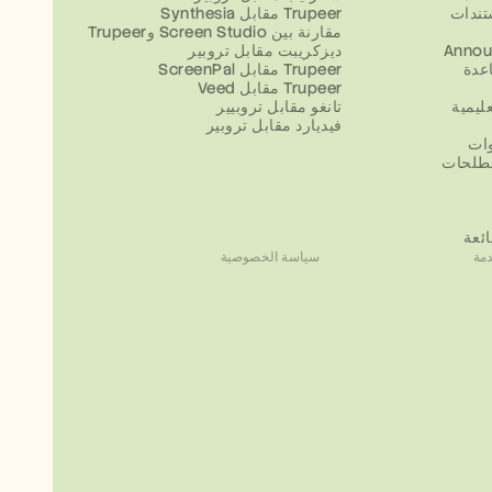
تندات
Synthesia مقابل Trupeer
مقارنة بين Screen Studio وTrupeer
Annou
ديزكريبت مقابل تروبير
عدة
ScreenPal مقابل Trupeer
Veed مقابل Trupeer
ليمية
تانغو مقابل تروبيير
فيديارد مقابل تروبير
وات
طلحات
ائعة
مة
سياسة الخصوصية