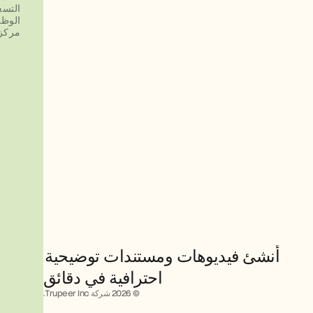
التسع
الوظ
مركز 
أنشئ فيديوهات ومستندات توضيحية 
احترافية في دقائق
© 2026 شركة Trupeer Inc.