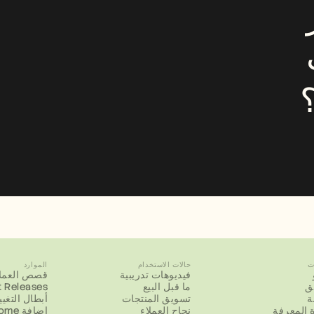
هل تحتاج إلى محرر 
فيديو، ومترجم، وكاتب 
ت
حالات الاستخدام
الموارد
فيديوهات تدريبية
قصص العملا
يق
ما قبل البيع
 Releases
ة
تسويق المنتجات
أبطال التغيي
 المعرفة
نجاح العملاء
إضافة Chrome