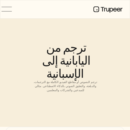
المنتج
فيديو
التوثيق
ترجم من 
الترجمة
قاعدة المعرفة
اليابانية إلى 
صور رمزية للذكاء الاصطناعي
حِزم العلامة التجارية
الإسبانية
الصفحات المشتركة
تسجيل الشاشة بالذكاء الاصطناعي
ترجم النصوص أو مقاطع الفيديو الكاملة مع الترجمات، 
والدبلجة، والتعليق الصوتي بالذكاء الاصطناعي. مثالي 
للمبدعين والشركات والمعلمين.
الموارد
روّاد التغيير في الذكاء الاصطناعي
مركز الثقة
طلبات الميزات
قوالب المستندات
Industry