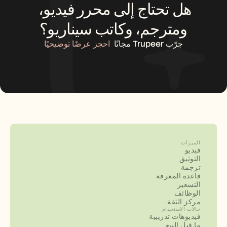
هل تحتاج إلى محرر فيديو، 
ومترجم، وكاتب سيناريو؟
جرّب Trupeer مجانًا
احجز عرضًا توضيحيًا
الميزات
فيديو
التوثيق
ترجمة
قاعدة المعرفة
التسعير
الوظائف
مركز الثقة
حالات الاستخدام
فيديوهات تدريبية
ما قبل البيع