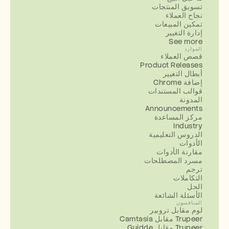
تسويق المنتجات
نجاح العملاء
تمكين المبيعات
إدارة التغيير
See more
الموارد
قصص العملاء
Product Releases
أبطال التغيير
إضافة Chrome
قوالب المستندات
المدونة
Announcements
مركز المساعدة
Industry
الدروس التعليمية
الأدوات
مقارنة الأدوات
مسرد المصطلحات
ترجم
التكاملات
الحل
الأسئلة الشائعة
المنافسون
لوم مقابل تروبير
Camtasia مقابل Trupeer
Guidde مقابل Trupeer