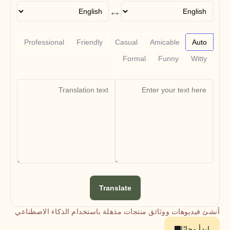
Free Tools
↔
الأسئلة الشائعة
Announcement
Partner Program
حالات الاستخدام
Professional
Friendly
Casual
Amicable
Auto
إدارة التغيير
Formal
Funny
Witty
تمكين المبيعات
ما قبل البيع
تسويق المنتجات
نجاح العملاء
التدريب
See more
قصص العملاء
مركز المساعدة
Translate
التسعير
أنشئ فيديوهات ووثائق منتجات مذهلة باستخدام الذكاء الاصطناعي
ابدأ مجانًا