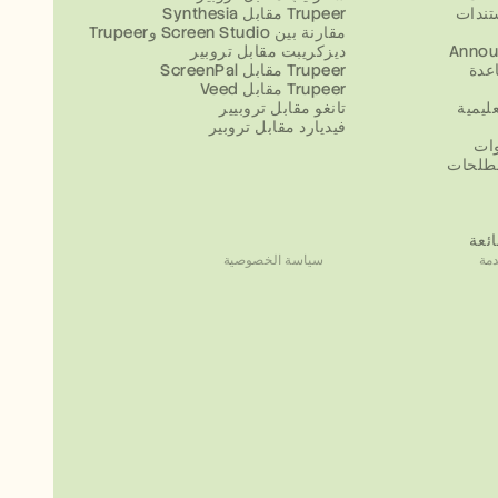
تندات
Synthesia مقابل Trupeer
مقارنة بين Screen Studio وTrupeer
Annou
ديزكريبت مقابل تروبير
عدة
ScreenPal مقابل Trupeer
Veed مقابل Trupeer
ليمية
تانغو مقابل تروبيير
فيديارد مقابل تروبير
وات
طلحات
ائعة
مة
سياسة الخصوصية