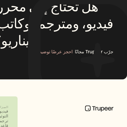
سيناريو؟
جرّب Trupeer مجانًا
احجز عرضًا توضيحيًا
الميزا
فيديو
التوث
ترجم
قاعدة