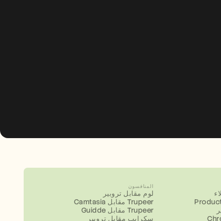
المنافسون
ء
لوم مقابل تروبير
Product
Camtasia مقابل Trupeer
ر
Guidde مقابل Trupeer
سكرايب مقابل تروبير