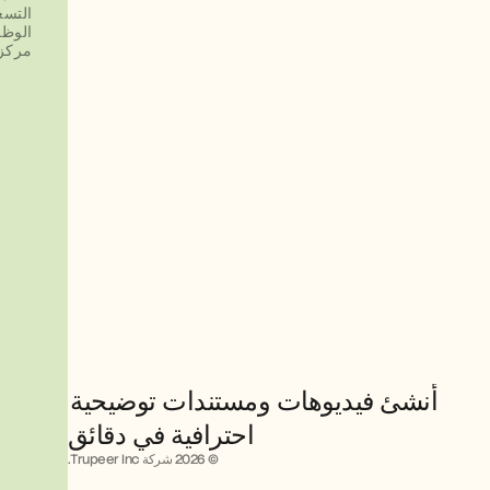
التسع
الوظ
مركز 
أنشئ فيديوهات ومستندات توضيحية 
احترافية في دقائق
© 2026 شركة Trupeer Inc.