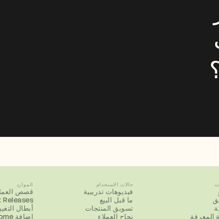
هل تحتاج إلى محرر 
فيديو، ومترجم، وكاتب 
ت
حالات الاستخدام
الموارد
فيديوهات تدريبية
قصص العملا
يق
ما قبل البيع
 Releases
ة
تسويق المنتجات
أبطال التغيي
 المعرفة
نجاح العملاء
إضافة Chrome