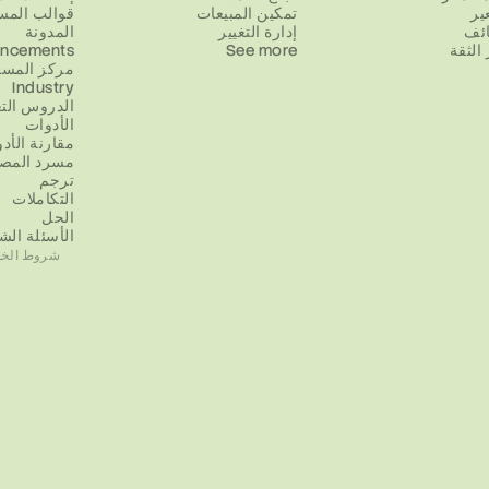
ير
تمكين المبيعات
قوالب المس
ائف
إدارة التغيير
المدونة
الثقة
See more
ncements
مركز المسا
Industry
الدروس التع
الأدوات
مقارنة الأد
مسرد المص
ترجم
التكاملات
الحل
الأسئلة الش
شروط الخد