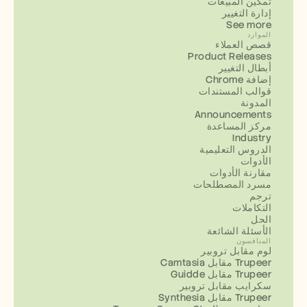
تمكين المبيعات
إدارة التغيير
See more
الموارد
قصص العملاء
Product Releases
أبطال التغيير
إضافة Chrome
قوالب المستندات
المدونة
Announcements
مركز المساعدة
Industry
الدروس التعليمية
الأدوات
مقارنة الأدوات
مسرد المصطلحات
ترجم
التكاملات
الحل
الأسئلة الشائعة
المنافسون
لوم مقابل تروبير
Camtasia مقابل Trupeer
Guidde مقابل Trupeer
سكرايب مقابل تروبير
Synthesia مقابل Trupeer