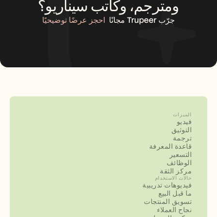
ومترجم، وكاتب سيناريو؟
جرّب Trupeer مجانًا
احجز عرضًا توضيحيًا
الميزات
فيديو
التوثيق
ترجمة
قاعدة المعرفة
التسعير
الوظائف
مركز الثقة
حالات الاستخدام
فيديوهات تدريبية
ما قبل البيع
تسويق المنتجات
نجاح العملاء