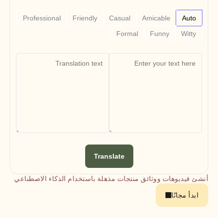
Free Tools
الأسئلة الشائعة
Professional
Friendly
Casual
Amicable
Auto
Announcement
Partner Program
Formal
Funny
Witty
حالات الاستخدام
إدارة التغيير
تمكين المبيعات
ما قبل البيع
تسويق المنتجات
نجاح العملاء
التدريب
See more
قصص العملاء
Translate
مركز المساعدة
أنشئ فيديوهات ووثائق منتجات مذهلة باستخدام الذكاء الاصطناعي
التسعير
ابدأ مجانًا