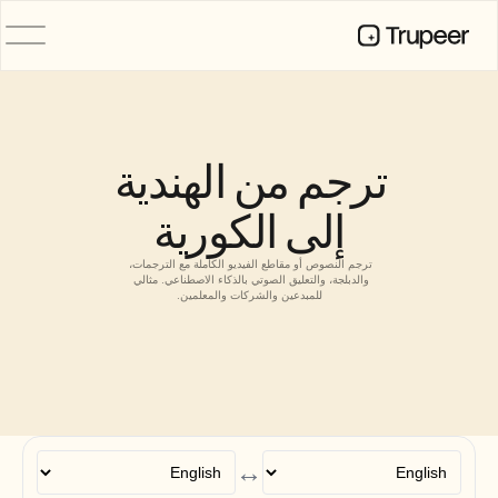
المنتج
فيديو
التوثيق
ترجم من الهندية 
الترجمة
قاعدة المعرفة
إلى الكورية
صور رمزية للذكاء الاصطناعي
حِزم العلامة التجارية
الصفحات المشتركة
ترجم النصوص أو مقاطع الفيديو الكاملة مع الترجمات، 
تسجيل الشاشة بالذكاء الاصطناعي
والدبلجة، والتعليق الصوتي بالذكاء الاصطناعي. مثالي 
للمبدعين والشركات والمعلمين.
الموارد
روّاد التغيير في الذكاء الاصطناعي
مركز الثقة
طلبات الميزات
قوالب المستندات
↔
Industry