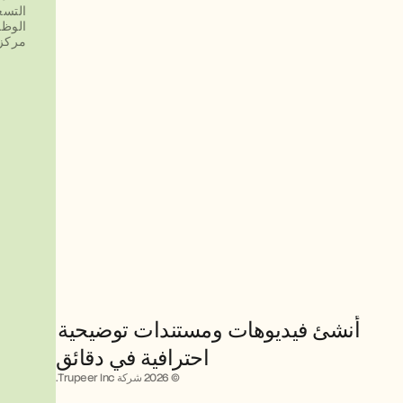
التسع
الوظ
مركز 
أنشئ فيديوهات ومستندات توضيحية 
احترافية في دقائق
© 2026 شركة Trupeer Inc.