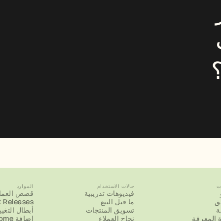
هل تحتاج إلى محرر 
فيديو، ومترجم، وكاتب 
ت
حالات الاستخدام
الموارد
فيديوهات تدريبية
قصص العملا
يق
ما قبل البيع
 Releases
ة
تسويق المنتجات
أبطال التغيي
 المعرفة
نجاح العملاء
إضافة Chrome