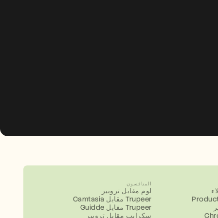
المنافسون
ء
لوم مقابل تروبير
Product
Camtasia مقابل Trupeer
ر
Guidde مقابل Trupeer
سكرايب مقابل تروبير