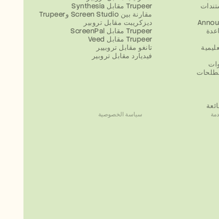
تندات
Synthesia مقابل Trupeer
مقارنة بين Screen Studio وTrupeer
Annou
ديزكريبت مقابل تروبير
عدة
ScreenPal مقابل Trupeer
Veed مقابل Trupeer
ليمية
تانغو مقابل تروبيير
فيديارد مقابل تروبير
وات
طلحات
ائعة
مة
سياسة الخصوصية