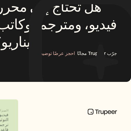
سيناريو؟
جرّب Trupeer مجانًا
احجز عرضًا توضيحيًا
الميزا
فيديو
التوث
ترجم
قاعدة