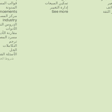
ير
تمكين المبيعات
قوالب المس
ائف
إدارة التغيير
المدونة
الثقة
See more
ncements
مركز المسا
Industry
الدروس التع
الأدوات
مقارنة الأد
مسرد المص
ترجم
التكاملات
الحل
الأسئلة الش
شروط الخد