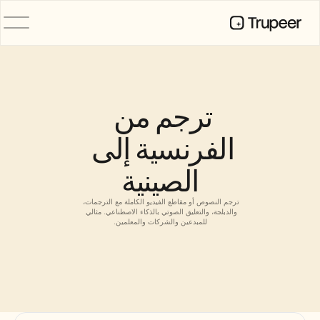
المنتج
فيديو
التوثيق
ترجم من 
الترجمة
قاعدة المعرفة
الفرنسية إلى 
صور رمزية للذكاء الاصطناعي
حِزم العلامة التجارية
الصينية
الصفحات المشتركة
تسجيل الشاشة بالذكاء الاصطناعي
ترجم النصوص أو مقاطع الفيديو الكاملة مع الترجمات، 
والدبلجة، والتعليق الصوتي بالذكاء الاصطناعي. مثالي 
للمبدعين والشركات والمعلمين.
الموارد
روّاد التغيير في الذكاء الاصطناعي
مركز الثقة
طلبات الميزات
قوالب المستندات
Industry