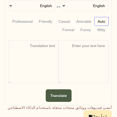
Free Tools
↔
الأسئلة الشائعة
Announcement
Partner Program
حالات الاستخدام
Professional
Friendly
Casual
Amicable
Auto
إدارة التغيير
Formal
Funny
Witty
تمكين المبيعات
ما قبل البيع
تسويق المنتجات
نجاح العملاء
التدريب
See more
قصص العملاء
مركز المساعدة
Translate
التسعير
أنشئ فيديوهات ووثائق منتجات مذهلة باستخدام الذكاء الاصطناعي
ابدأ مجانًا