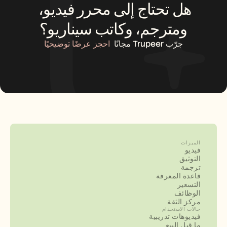
هل تحتاج إلى محرر فيديو، 
ومترجم، وكاتب سيناريو؟
جرّب Trupeer مجانًا
احجز عرضًا توضيحيًا
الميزات
فيديو
التوثيق
ترجمة
قاعدة المعرفة
التسعير
الوظائف
مركز الثقة
حالات الاستخدام
فيديوهات تدريبية
ما قبل البيع