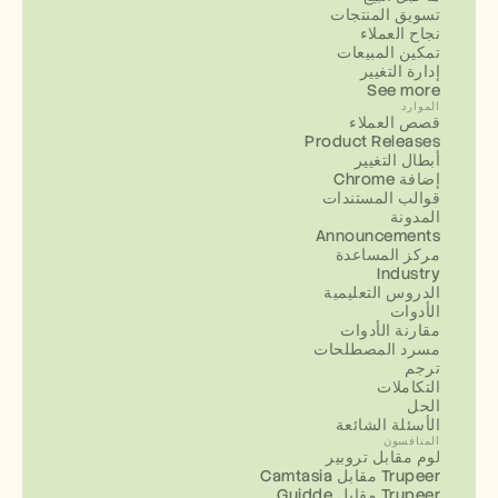
تسويق المنتجات
نجاح العملاء
تمكين المبيعات
إدارة التغيير
See more
الموارد
قصص العملاء
Product Releases
أبطال التغيير
إضافة Chrome
قوالب المستندات
المدونة
Announcements
مركز المساعدة
Industry
الدروس التعليمية
الأدوات
مقارنة الأدوات
مسرد المصطلحات
ترجم
التكاملات
الحل
الأسئلة الشائعة
المنافسون
لوم مقابل تروبير
Camtasia مقابل Trupeer
Guidde مقابل Trupeer