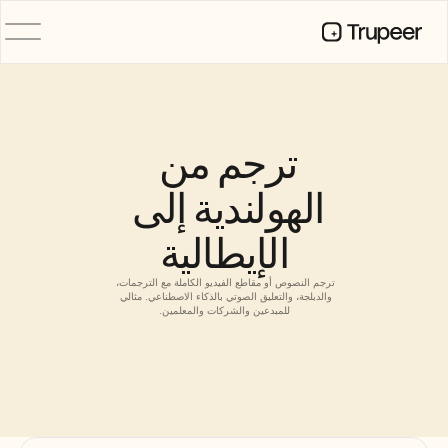
المنتج
فيديو
التوثيق
ترجم من 
الترجمة
قاعدة المعرفة
الهولندية إلى 
صور رمزية للذكاء الاصطناعي
حِزم العلامة التجارية
الإيطالية
الصفحات المشتركة
تسجيل الشاشة بالذكاء الاصطناعي
ترجم النصوص أو مقاطع الفيديو الكاملة مع الترجمات، 
والدبلجة، والتعليق الصوتي بالذكاء الاصطناعي. مثالي 
للمبدعين والشركات والمعلمين.
الموارد
روّاد التغيير في الذكاء الاصطناعي
مركز الثقة
طلبات الميزات
قوالب المستندات
Industry