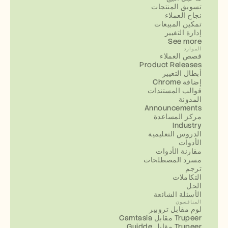
تسويق المنتجات
نجاح العملاء
تمكين المبيعات
إدارة التغيير
See more
الموارد
قصص العملاء
Product Releases
أبطال التغيير
إضافة Chrome
قوالب المستندات
المدونة
Announcements
مركز المساعدة
Industry
الدروس التعليمية
الأدوات
مقارنة الأدوات
مسرد المصطلحات
ترجم
التكاملات
الحل
الأسئلة الشائعة
المنافسون
لوم مقابل تروبير
Camtasia مقابل Trupeer
Guidde مقابل Trupeer