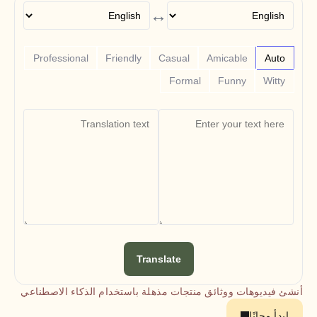
Free Tools
↔
الأسئلة الشائعة
Announcement
Partner Program
حالات الاستخدام
Professional
Friendly
Casual
Amicable
Auto
إدارة التغيير
Formal
Funny
Witty
تمكين المبيعات
ما قبل البيع
تسويق المنتجات
نجاح العملاء
التدريب
See more
قصص العملاء
مركز المساعدة
Translate
التسعير
أنشئ فيديوهات ووثائق منتجات مذهلة باستخدام الذكاء الاصطناعي
ابدأ مجانًا