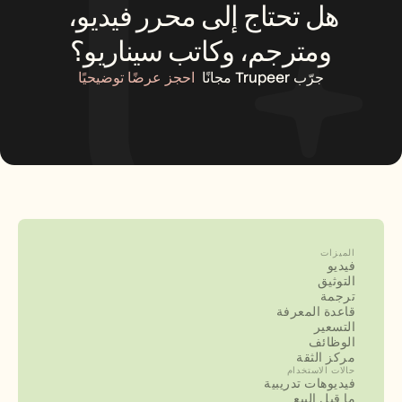
هل تحتاج إلى محرر فيديو، 
ومترجم، وكاتب سيناريو؟
جرّب Trupeer مجانًا
احجز عرضًا توضيحيًا
الميزات
فيديو
التوثيق
ترجمة
قاعدة المعرفة
التسعير
الوظائف
مركز الثقة
حالات الاستخدام
فيديوهات تدريبية
ما قبل البيع