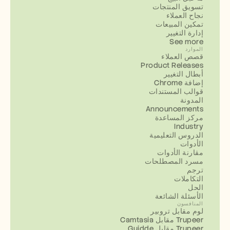
تسويق المنتجات
نجاح العملاء
تمكين المبيعات
إدارة التغيير
See more
الموارد
قصص العملاء
Product Releases
أبطال التغيير
إضافة Chrome
قوالب المستندات
المدونة
Announcements
مركز المساعدة
Industry
الدروس التعليمية
الأدوات
مقارنة الأدوات
مسرد المصطلحات
ترجم
التكاملات
الحل
الأسئلة الشائعة
المنافسون
لوم مقابل تروبير
Camtasia مقابل Trupeer
Guidde مقابل Trupeer