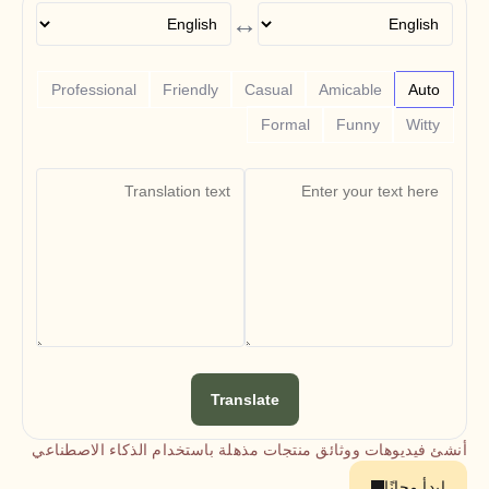
Free Tools
↔
الأسئلة الشائعة
Announcement
Partner Program
حالات الاستخدام
Professional
Friendly
Casual
Amicable
Auto
إدارة التغيير
Formal
Funny
Witty
تمكين المبيعات
ما قبل البيع
تسويق المنتجات
نجاح العملاء
التدريب
See more
قصص العملاء
مركز المساعدة
Translate
التسعير
أنشئ فيديوهات ووثائق منتجات مذهلة باستخدام الذكاء الاصطناعي
ابدأ مجانًا