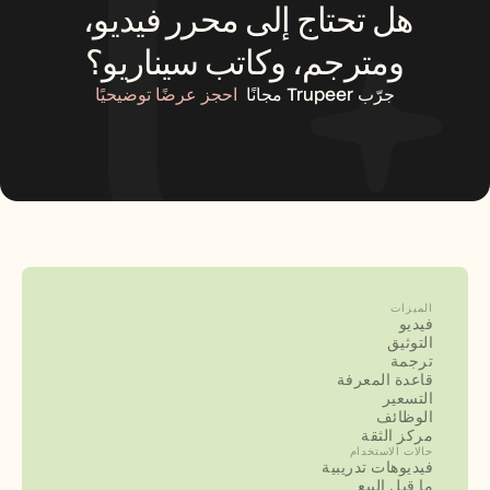
هل تحتاج إلى محرر فيديو، 
ومترجم، وكاتب سيناريو؟
جرّب Trupeer مجانًا
احجز عرضًا توضيحيًا
الميزات
فيديو
التوثيق
ترجمة
قاعدة المعرفة
التسعير
الوظائف
مركز الثقة
حالات الاستخدام
فيديوهات تدريبية
ما قبل البيع