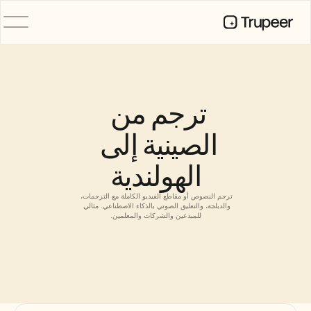
المنتج
فيديو
التوثيق
ترجم من 
الترجمة
قاعدة المعرفة
الصينية إلى 
صور رمزية للذكاء الاصطناعي
حِزم العلامة التجارية
الهولندية
الصفحات المشتركة
تسجيل الشاشة بالذكاء الاصطناعي
ترجم النصوص أو مقاطع الفيديو الكاملة مع الترجمات، 
والدبلجة، والتعليق الصوتي بالذكاء الاصطناعي. مثالي 
للمبدعين والشركات والمعلمين.
الموارد
روّاد التغيير في الذكاء الاصطناعي
مركز الثقة
طلبات الميزات
قوالب المستندات
Industry