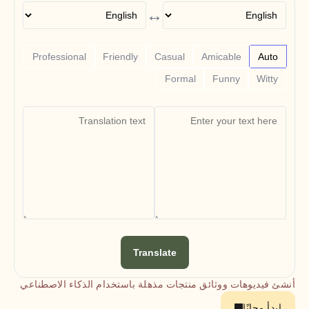
Free Tools
↔
الأسئلة الشائعة
Announcement
Partner Program
حالات الاستخدام
Professional
Friendly
Casual
Amicable
Auto
إدارة التغيير
Formal
Funny
Witty
تمكين المبيعات
ما قبل البيع
تسويق المنتجات
نجاح العملاء
التدريب
See more
قصص العملاء
مركز المساعدة
Translate
التسعير
أنشئ فيديوهات ووثائق منتجات مذهلة باستخدام الذكاء الاصطناعي
ابدأ مجانًا