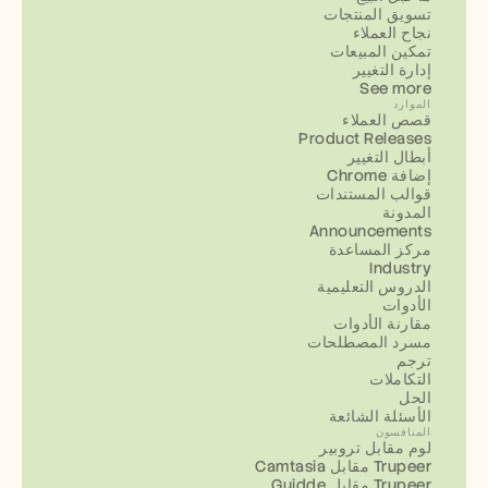
تسويق المنتجات
نجاح العملاء
تمكين المبيعات
إدارة التغيير
See more
الموارد
قصص العملاء
Product Releases
أبطال التغيير
إضافة Chrome
قوالب المستندات
المدونة
Announcements
مركز المساعدة
Industry
الدروس التعليمية
الأدوات
مقارنة الأدوات
مسرد المصطلحات
ترجم
التكاملات
الحل
الأسئلة الشائعة
المنافسون
لوم مقابل تروبير
Camtasia مقابل Trupeer
Guidde مقابل Trupeer