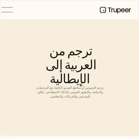
المنتج
فيديو
التوثيق
ترجم من 
الترجمة
قاعدة المعرفة
العربية إلى 
صور رمزية للذكاء الاصطناعي
حِزم العلامة التجارية
الإيطالية
الصفحات المشتركة
تسجيل الشاشة بالذكاء الاصطناعي
ترجم النصوص أو مقاطع الفيديو الكاملة مع الترجمات، 
والدبلجة، والتعليق الصوتي بالذكاء الاصطناعي. مثالي 
للمبدعين والشركات والمعلمين.
الموارد
روّاد التغيير في الذكاء الاصطناعي
مركز الثقة
طلبات الميزات
قوالب المستندات
Industry