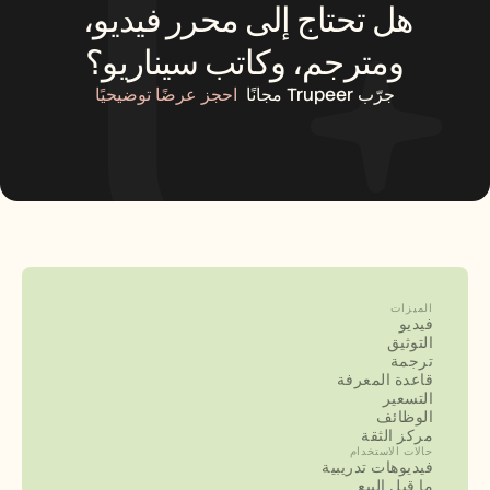
هل تحتاج إلى محرر فيديو، 
ومترجم، وكاتب سيناريو؟
جرّب Trupeer مجانًا
احجز عرضًا توضيحيًا
الميزات
فيديو
التوثيق
ترجمة
قاعدة المعرفة
التسعير
الوظائف
مركز الثقة
حالات الاستخدام
فيديوهات تدريبية
ما قبل البيع