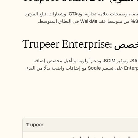
100 دقيقة فيديو بالذكاء الاصطناعي، و3 مقاعد محرر. مساحة عمل للفريق، وأصوات مخصصة، وصفحات بعلامة تجارية، وCTAs، وشعارات. تبلغ الفوترة 
: تسعير مخصص
مقاعد محرر غير محدودة، وقوالب علامة تجارية مخصصة، ولوحة تحليلات كاملة، وSAML SSO، وتوفير SCIM، ودعم أولوية، وتأهيل مخصص. إضافة 
Knowledge Base بسعر 150 إلى 200 دولار شهريًا لاستضافة نطاق مخصص. تبني Enterprise على تسعير Scale مع إضافات واضحة بدلًا من البدء 
Trupeer