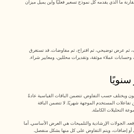
الصوتية الاحترافية. يمكنك نمذجة تكاليفك قبل التحدث إلى أي ممثل مبيعات. يدرس هذا المقارنة ما الذي يقدمه كل نموذج تسعير فعليًا وأين يميل ميزان 
لا تنشر WalkMe أسعارها. تبدأ كل عملية تعامل بمحادثة مع المبيعات، ثم مكالمة استكشاف، ثم عرض توضيحي، ثم اقتراح، ثم مفاوضات. قد تستغرق 
 وحسابات عملاء موثقة، وتقديرات محللين، ومعايير شراء.
نقطة البداية لـ WalkMe تبلغ تقريبًا 24,000 دولار سنويًا، رغم أن هذا الحد الأدنى غير مضمون ويختلف حسب التفاوض. تتضمن الباقات القياسية عادةً 
محرر WalkMe، وجولات إرشادية أساسية ونصائح ذكية، وتحليلات محدودة، وعددًا محددًا من تفاعلات المستخدم الموجهة شهريًا. لا تتضمن الباقة 
بالنسبة لمنصة تبدأ من 2,000 دولار شهريًا، فإن مجموعة القدرات الأولية أضيق مما قد تتوقعه. الجولات الإرشادية والتلميحات هي العرض الأساسي. أما 
ى أو إضافات، ويتم التفاوض على كل منها بشكل منفصل.