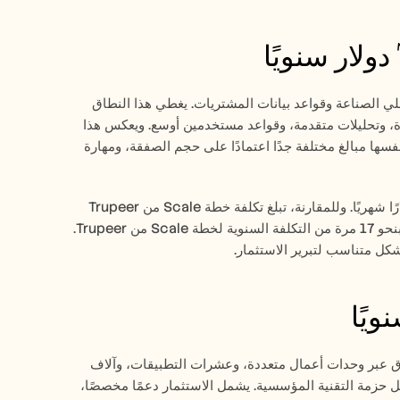
يقع معظم نشر WalkMe ضمن النطاق السنوي من 32,000 إلى 79,000 دولار، وفقًا لمحللي الصناعة وقواعد بيانات المشتريات. يغطي هذا النطاق 
عمليات النشر من السوق المتوسط إلى المؤسسة الكبيرة، مع أدوات على تطبيقات متعددة، وتحليلات متقدمة، وقواعد مستخدمين أوسع. ويعكس هذا 
الاتساع نموذج التسعير شديد التغيّر لدى WalkMe، حيث يمكن أن تكلف مجموعة الميزات نفسها مبالغ مختلفة جدًا اعتمادًا على حجم الصفقة، ومهارة 
عند 50,000 دولار سنويًا، وهو ما يقع في منتصف هذا النطاق، فأنت تدفع تقريبًا 4,167 دولارًا شهريًا. وللمقارنة، تبلغ تكلفة خطة Scale من Trupeer 
بسعر 249 دولارًا شهريًا 2,988 دولارًا سنويًا. التكلفة السنوية المتوسطة لـ WalkMe أعلى بنحو 17 مرة من التكلفة السنوية لخطة Scale من Trupeer. 
يصل الحد الأعلى لتسعير WalkMe إلى 405,000 دولار سنويًا لعمليات النشر واسعة النطاق عبر وحدات أعمال متعددة، وعشرات التطبيقات، وآلاف 
المستخدمين. عند هذا المستوى، تعمل WalkMe كطبقة استراتيجية للتبنّي الرقمي عبر كامل حزمة التقنية المؤسسية. يشمل الاستثمار دعمًا مخصصًا، 