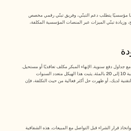
عادةً ما تكون المؤسسات التي تنفق عند هذا المستوى لديها 5,000+ موظف، و20+ تطبيقًا مؤسسيًا يتطلب دعم التبنّي، وفريق تبنّي رقمي مخصص 
يدير نشر WalkMe. يعتمد نموذج العائد على الاستثمار هنا على خفض تكاليف تدريب البرامج، وزيادة تبنّي الميزات عبر المنصات المؤسسية المكلفة، 
دة
عادةً ما تُهيكل WalkMe الصفقات على شكل عقود متعددة السنوات، غالبًا سنتين أو ثلاث، مع جداول دفع سنوية. الإنهاء المبكر مكلف تعاقديًا أو مستحيل. 
زيادات الأسعار عند التجديد شائعة، مع تقارير من المستخدمين تشير إلى زيادات سنوية بنسبة 10 إلى 20 بالمئة. يثبت هذا الهيكل متعدد السنوات 
الإيرادات لـ WalkMe لكنه يحد من مرونة المشتري. إذا تغيرت احتياجاتك، أو تطورت حزمة التقنية لديك، أو ظهرت حل أكثر فعالية من حيث التكلفة، فإن 
تنشر Trupeer أسعارها على موقعها الإلكتروني. يمكنك نمذجة التكاليف، ومقارنة الخطط، واتخاذ قرار الشراء قبل التواصل مع المبيعات. هذه الشفافية 