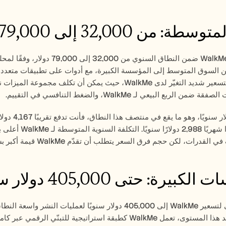
ن 32,000 إلى 79,000 دولار سنويًا
الربع البيعي لـ WalkMe، والضغط التنافسي في التقييم.
 لكن حجم فرق السعر يتطلب أن تقدّم WalkMe قيمة أكبر بشكل متناسب لتبرير الاستثمار.
يرة: حتى 405,000 دولار سنويًا