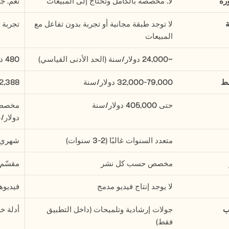
رة
لا. مخصصة بالكامل وتحتاج إلى المبيعات
نعم. ج
ة
لا توجد طبقة مجانية أو تجربة بدون تفاعل مع 
تجربة مجانية 
المبيعات
~24,000 دولار/سنة (الحد الأدنى القياسي)
480 دولار/سنة (Pro سنوي)
سط
32,000-79,000 دولار/سنة
2,388 دولار/سنة (Scale سنوي
حتى 405,000 دولار/سنة
دولار/
متعدد السنوات غالبًا (2-3 سنوات)
شهري أ
مخصص حسب كل نشر
مقسّم 
لا يوجد إنتاج فيديو مدمج
فيديوه
ب
جولات إرشادية وتلميحات (داخل التطبيق 
أدلة 
فقط)