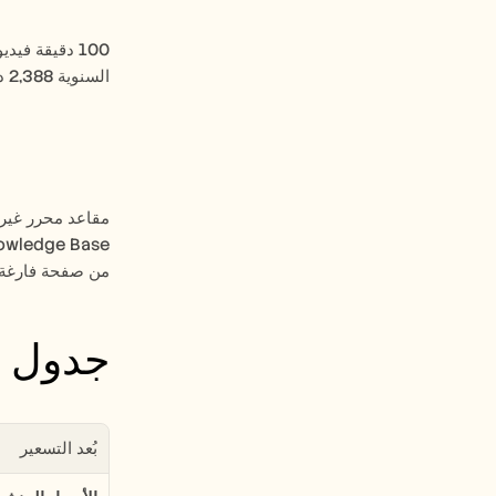
السنوية 2,388 دولارًا سنويًا، أي ما يقارب 10% من الحد الأدنى لباقة WalkMe القياسية و3% من متوسط عقد WalkMe في النطاق المتوسط.
من صفحة فارغة، 
جدول أ
بُعد التسعير