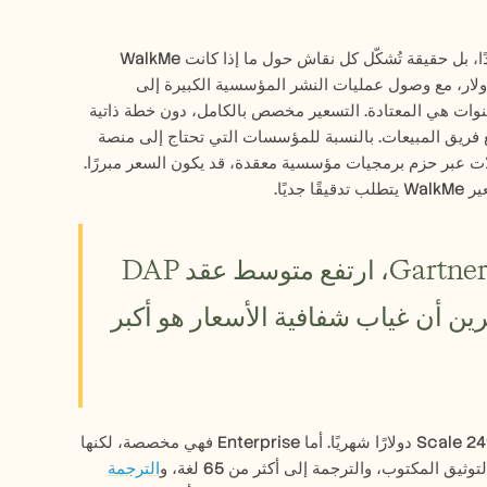
تُعد WalkMe واحدة من أغلى منصات التوثيق والتبنّي الرقمي في السوق. هذه ليست انتقادًا، بل حقيقة تُشكّل كل نقاش حول ما إذا كانت WalkMe 
الاستثمار المناسب لمؤسستك. تتراوح العقود السنوية المتوسطة بين 32,000 و79,000 دولار، مع وصول عمليات النشر المؤسسية الكبيرة إلى 
405,000 دولار. تبدأ الباقات القياسية بحوالي 24,000 دولار سنويًا. الالتزامات متعددة السنوات هي المعتادة. التسعير مخصص بالكامل، دون خطة ذاتية 
الخدمة، ودون قائمة أسعار منشورة، ودون أي طريقة لنمذجة التكاليف من دون التواصل مع فريق المبيعات. بالنسبة للمؤسسات التي تحتاج إلى منصة 
التبنّي الرقمي الكاملة من WalkMe مع الإرشاد داخل التطبيق، وأتمتة سير العمل، والتحليلات عبر حزم برمجيات مؤسسية معقدة، قد يكون السعر مبررًا. 
 جديًا.
وفقًا لتحليل سوق منصات التبنّي الرقمي لعام 2025 من Gartner، ارتفع متوسط عقد DAP 
المؤسسي بنسبة 18% على أساس سنوي، مع ذكر المشترين أن غياب شفافية الأسعار هو أكبر 
تعمل Trupeer في عالم تسعيري مختلف. تبدأ خطة Pro من 49 دولارًا شهريًا. وتبلغ خطة Scale 249 دولارًا شهريًا. أما Enterprise فهي مخصصة، لكنها 
المكتوب، والترجمة إلى أكثر من 65 لغة، و
الترجمة