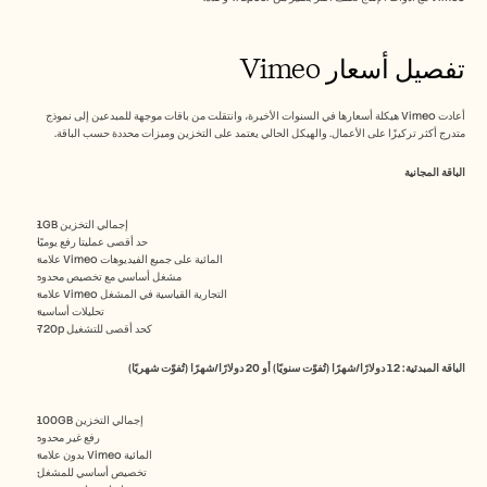
الوظائف
تفصيل أسعار Vimeo
احجز عرضًا توضيحيًا
ابدأ التجربة المجانية
أعادت Vimeo هيكلة أسعارها في السنوات الأخيرة، وانتقلت من باقات موجهة للمبدعين إلى نموذج 
متدرج أكثر تركيزًا على الأعمال. والهيكل الحالي يعتمد على التخزين وميزات محددة حسب الباقة.
الباقة المجانية
1GB إجمالي التخزين
حد أقصى عمليتا رفع يوميًا
علامة Vimeo المائية على جميع الفيديوهات
مشغل أساسي مع تخصيص محدود
علامة Vimeo التجارية القياسية في المشغل
تحليلات أساسية
720p كحد أقصى للتشغيل
الباقة المبدئية: 12 دولارًا/شهرًا (تُفوّت سنويًا) أو 20 دولارًا/شهرًا (تُفوّت شهريًا)
100GB إجمالي التخزين
رفع غير محدود
بدون علامة Vimeo المائية
تخصيص أساسي للمشغل