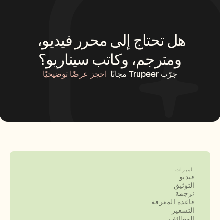
هل تحتاج إلى محرر فيديو، 
ومترجم، وكاتب سيناريو؟
جرّب Trupeer مجانًا
احجز عرضًا توضيحيًا
الميزات
فيديو
التوثيق
ترجمة
قاعدة المعرفة
التسعير
الوظائف