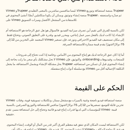
Vimeo وTrupeer ليسا منافسين مباشرين بالمعنى التقليدي. Vimeo منصة استضافة وتوزيع. Trupeer 
منصة إنشاء وتوثيق. ويمكن أن يكونا متكاملين أيضًا: أنشئ المحتوى في Trupeer، ثم صدّره واستضفه 
على Vimeo للاستفادة من المشغل الأفضل وميزات التسويق.
لكن بالنسبة للفرق التي تقيم أين تصرف ميزانية الفيديو، فالسؤال هو: هل عنق الزجاجة هو الاستضافة أم 
الإنشاء. إذا كانت لديك بالفعل سير عمل إنتاجي، ومحرر فيديو، وقدرة على التعليق الصوتي، وتحتاج فقط 
إلى مكان تستضيف فيه الفيديو الاحترافي وتوزعه، فإن تسعير Vimeo المعتمد على التخزين من 12 إلى 
75 دولارًا/شهرًا يقدم قيمة ممتازة للاستضافة الصرفة.
أما إذا كان عنق الزجاجة لديك هو إنتاج المحتوى من الأساس، وخاصة إذا كنت تحتاج إلى شروحات 
للمنتجات، وفيديوهات onboarding، والتوثيق، فإن Vimeo لا تحل مشكلتك بأي سعر. ما زلت بحاجة إلى 
إنشاء المحتوى قبل أن تتمكن من استضافته. Trupeer يحل مشكلة الإنشاء ويشمل الاستضافة، ما يجعل 
التكلفة الإجمالية أقل من Vimeo مع سلسلة أدوات إنتاج منفصلة.
الحكم على القيمة
Vimeo منصة استضافة فيديو ناضجة وغنية بالميزات مع مشغل ممتاز، وتكاملات تسويقية قوية، وفئات 
تخزين قابلة للتوسع. تسعيرها من 12 إلى 75 دولارًا/شهرًا منافس للاستضافة والتوزيع الصرفين. بالنسبة 
للمؤسسات التي لديها قدرات إنتاج فيديو قائمة وتحتاج إلى حل استضافة مميز، تقدم Vimeo قيمة 
حقيقية.
لكن الاستضافة ليست المكان الذي تنفق فيه معظم الفرق أكبر قدر من المال أو الوقت. إنشاء المحتوى 
هو عنق الزجاجة المكلف. وVimeo لا تنشئ المحتوى. كل فيديو على Vimeo تم إنتاجه في مكان آخر 