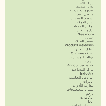
مركز الثقة
حالات الاستخدام
فيديوهات تدريبية
ما قبل البيع
تسويق المنتجات
نجاح العملاء
تمكين المبيعات
إدارة التغيير
See more
الموارد
قصص العملاء
Product Releases
أبطال التغيير
إضافة Chrome
قوالب المستندات
المدونة
Announcements
مركز المساعدة
Industry
الدروس التعليمية
الأدوات
مقارنة الأدوات
مسرد المصطلحات
ترجم
التكاملات
الحل
الأسئلة الشائعة