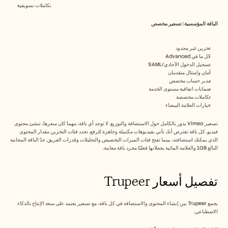
تكاملات تسويقية
الباقة المؤسسية: تسعير مخصص
تخزين غير محدود
كل ما في Advanced
تسجيل الدخول الأحادي/‏SAML
أمان وامتثال متقدمان
مدير حساب مخصص
ضمانات اتفاقية مستوى الخدمة
تكاملات مخصصة
خيارات العلامة البيضاء
تسعير Vimeo يدور بالكامل حول الاستضافة والتوزيع. لا توجد أي باقة، مهما كان سعرها، تنشئ محتوى 
فيديو. كل باقة تفترض أنك تأتي بفيديوهات مكتملة وجاهزة للرفع. تحدد فئات التخزين مقدار المحتوى 
الذي يمكنك استضافته، بينما تفتح فئات الميزات التخصيص والتحليلات وقدرات الفريق. حدّ الباقة المجانية 
البالغ 1GB والعلامة المائية يجعلانها فعليًا مجرد باقة معاينة.
تفصيل أسعار Trupeer
يجمع Trupeer بين إنشاء المحتوى والاستضافة في كل باقة، مع تسعير يعتمد على سعة الإنتاج بالذكاء 
الاصطناعي.