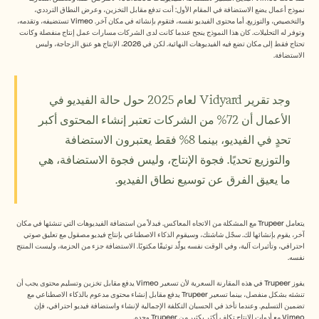
Free Tools
نموذج أعمال يضع الاستضافة في المقام الأول: أنت تدفع مقابل التخزين، وعرض النطاق الترددي، 
الأسئلة الشائعة
والتخصيص، والتوزيع. أما محتوى الفيديو نفسه، فتقوم بإنشائه في مكان آخر. Vimeo تستضيفه، وتقدمه، 
Announcement
وتوفر له التحليلات. كان هذا النموذج ينجح عندما كانت لدى الشركات مسارات عمل إنتاج منفصلة وكانت 
Partner Program
تحتاج فقط إلى مكان تضع فيه الفيديوهات النهائية. لكن في 2026، الإنتاج هو عنق الزجاجة، وليس 
الاستضافة.
حالات الاستخدام
إدارة التغيير
تمكين المبيعات
وجد تقرير Vidyard لعام 2025 حول حالة الفيديو في 
ما قبل البيع
تسويق المنتجات
الأعمال أن 72% من الشركات تعتبر إنشاء المحتوى أكبر 
نجاح العملاء
تحدٍ في الفيديو، بينما 8% فقط يعتبرون الاستضافة 
التدريب
See more
والتوزيع تحديًا. فجوة الإنتاج، وليس فجوة الاستضافة، هي 
ما يعيق الفرق عن توسيع نطاق الفيديو.
قصص العملاء
يتعامل Trupeer مع المشكلة من الاتجاه المعاكس. فبدلاً من استضافة الفيديوهات التي تنشئها في مكان 
آخر، يقوم بإنشائها لك. سجّل شاشتك، وسيقوم الذكاء الاصطناعي بإنتاج فيديو مصقول مع تعليق صوتي 
مركز المساعدة
احترافي، وتأثيرات آلية، وفي الوقت نفسه يولّد توثيقًا مكتوبًا. الاستضافة جزء من الحزمة، وليست المنتج 
نفسه.
التسعير
يفوز Trupeer في هذه المقارنة السعرية لأن تسعير Vimeo يدفع مقابل تخزين وتسليم محتوى يجب أن 
تنشئه بشكل منفصل، بينما تسعير Trupeer يدفع مقابل إنشاء محتوى مدعوم بالذكاء الاصطناعي مع 
تضمين التسليم. وعندما تأخذ في الحسبان التكلفة الإجمالية لإنشاء واستضافة فيديو احترافي، فإن 
Vimeo مع أدوات الإنتاج تكلف أكثر بكثير من Trupeer وحده.