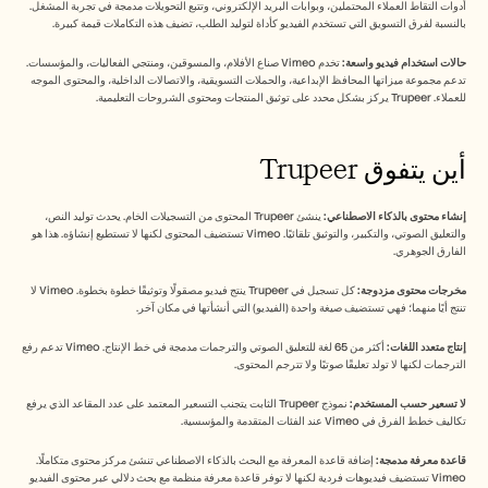
أدوات التقاط العملاء المحتملين، وبوابات البريد الإلكتروني، وتتبع التحويلات مدمجة في تجربة المشغل. 
بالنسبة لفرق التسويق التي تستخدم الفيديو كأداة لتوليد الطلب، تضيف هذه التكاملات قيمة كبيرة.
حالات استخدام فيديو واسعة:
 تخدم Vimeo صناع الأفلام، والمسوقين، ومنتجي الفعاليات، والمؤسسات. 
تدعم مجموعة ميزاتها المحافظ الإبداعية، والحملات التسويقية، والاتصالات الداخلية، والمحتوى الموجه 
للعملاء. Trupeer يركز بشكل محدد على توثيق المنتجات ومحتوى الشروحات التعليمية.
أين يتفوق Trupeer
إنشاء محتوى بالذكاء الاصطناعي:
 ينشئ Trupeer المحتوى من التسجيلات الخام. يحدث توليد النص، 
والتعليق الصوتي، والتكبير، والتوثيق تلقائيًا. Vimeo تستضيف المحتوى لكنها لا تستطيع إنشاؤه. هذا هو 
الفارق الجوهري.
مخرجات محتوى مزدوجة:
 كل تسجيل في Trupeer ينتج فيديو مصقولًا وتوثيقًا خطوة بخطوة. Vimeo لا 
تنتج أيًا منهما؛ فهي تستضيف صيغة واحدة (الفيديو) التي أنشأتها في مكان آخر.
إنتاج متعدد اللغات:
 أكثر من 65 لغة للتعليق الصوتي والترجمات مدمجة في خط الإنتاج. Vimeo تدعم رفع 
الترجمات لكنها لا تولد تعليقًا صوتيًا ولا تترجم المحتوى.
لا تسعير حسب المستخدم:
 نموذج Trupeer الثابت يتجنب التسعير المعتمد على عدد المقاعد الذي يرفع 
تكاليف خطط الفرق في Vimeo عند الفئات المتقدمة والمؤسسية.
قاعدة معرفة مدمجة:
 إضافة قاعدة المعرفة مع البحث بالذكاء الاصطناعي تنشئ مركز محتوى متكاملًا. 
Vimeo تستضيف فيديوهات فردية لكنها لا توفر قاعدة معرفة منظمة مع بحث دلالي عبر محتوى الفيديو 