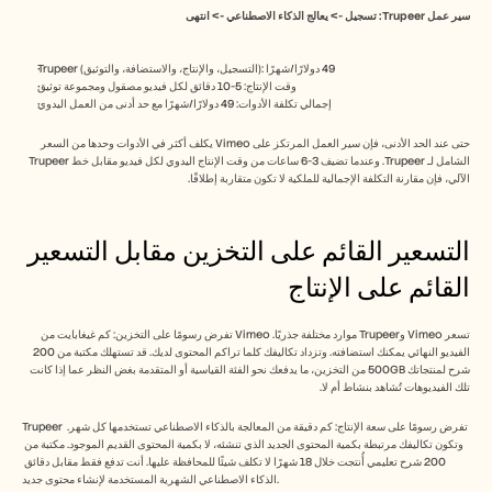
سير عمل Trupeer: تسجيل -> يعالج الذكاء الاصطناعي -> انتهى
Trupeer (التسجيل، والإنتاج، والاستضافة، والتوثيق): 49 دولارًا/شهرًا
وقت الإنتاج: 5-10 دقائق لكل فيديو مصقول ومجموعة توثيق
إجمالي تكلفة الأدوات: 49 دولارًا/شهرًا مع حد أدنى من العمل اليدوي
حتى عند الحد الأدنى، فإن سير العمل المرتكز على Vimeo يكلف أكثر في الأدوات وحدها من السعر 
الشامل لـ Trupeer. وعندما تضيف 3-6 ساعات من وقت الإنتاج اليدوي لكل فيديو مقابل خط Trupeer 
الآلي، فإن مقارنة التكلفة الإجمالية للملكية لا تكون متقاربة إطلاقًا.
التسعير القائم على التخزين مقابل التسعير 
القائم على الإنتاج
تسعر Vimeo وTrupeer موارد مختلفة جذريًا. Vimeo تفرض رسومًا على التخزين: كم غيغابايت من 
الفيديو النهائي يمكنك استضافته. وتزداد تكاليفك كلما تراكم المحتوى لديك. قد تستهلك مكتبة من 200 
شرح لمنتجاتك 500GB من التخزين، ما يدفعك نحو الفئة القياسية أو المتقدمة بغض النظر عما إذا كانت 
تلك الفيديوهات تُشاهد بنشاط أم لا.
Trupeer تفرض رسومًا على سعة الإنتاج: كم دقيقة من المعالجة بالذكاء الاصطناعي تستخدمها كل شهر. 
وتكون تكاليفك مرتبطة بكمية المحتوى الجديد الذي تنشئه، لا بكمية المحتوى القديم الموجود. مكتبة من 
200 شرح تعليمي أُنتجت خلال 18 شهرًا لا تكلف شيئًا للمحافظة عليها. أنت تدفع فقط مقابل دقائق 
الذكاء الاصطناعي الشهرية المستخدمة لإنشاء محتوى جديد.