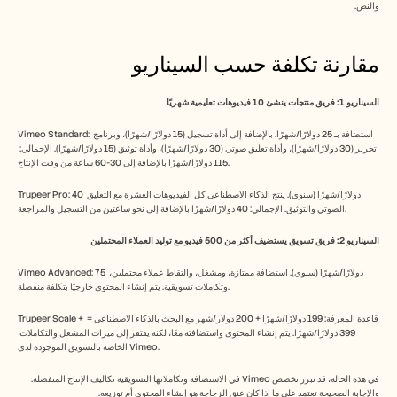
والنص.
مقارنة تكلفة حسب السيناريو
السيناريو 1: فريق منتجات ينشئ 10 فيديوهات تعليمية شهريًا
Vimeo Standard: استضافة بـ 25 دولارًا/شهرًا. بالإضافة إلى أداة تسجيل (15 دولارًا/شهرًا)، وبرنامج 
تحرير (30 دولارًا/شهرًا)، وأداة تعليق صوتي (30 دولارًا/شهرًا)، وأداة توثيق (15 دولارًا/شهرًا). الإجمالي: 
115 دولارًا/شهرًا بالإضافة إلى 30-60 ساعة من وقت الإنتاج.
Trupeer Pro: 40 دولارًا/شهرًا (سنوي). ينتج الذكاء الاصطناعي كل الفيديوهات العشرة مع التعليق 
الصوتي والتوثيق. الإجمالي: 40 دولارًا/شهرًا بالإضافة إلى نحو ساعتين من التسجيل والمراجعة.
السيناريو 2: فريق تسويق يستضيف أكثر من 500 فيديو مع توليد العملاء المحتملين
Vimeo Advanced: 75 دولارًا/شهرًا (سنوي). استضافة ممتازة، ومشغل، والتقاط عملاء محتملين، 
وتكاملات تسويقية. يتم إنشاء المحتوى خارجيًا بتكلفة منفصلة.
Trupeer Scale + قاعدة المعرفة: 199 دولارًا/شهرًا + 200 دولار/شهر مع البحث بالذكاء الاصطناعي = 
399 دولارًا/شهرًا. يتم إنشاء المحتوى واستضافته معًا، لكنه يفتقر إلى ميزات المشغل والتكاملات 
الخاصة بالتسويق الموجودة لدى Vimeo.
في هذه الحالة، قد تبرر تخصص Vimeo في الاستضافة وتكاملاتها التسويقية تكاليف الإنتاج المنفصلة. 
والإجابة الصحيحة تعتمد على ما إذا كان عنق الزجاجة هو إنشاء المحتوى أم توزيعه.