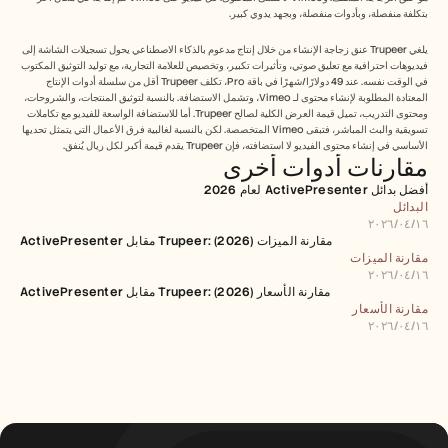
بتكلفة منفصلة، وبأدوات منفصلة، وبجهد يدوي كبير.
يلغي Trupeer عنق زجاجة الإنشاء من خلال إنتاج مدعوم بالذكاء الاصطناعي يحول تسجيلات الشاشة إلى 
فيديوهات احترافية مع تعليق صوتي، وتأثيرات تكبير، وتخصيص للعلامة التجارية، مع توليد التوثيق المكتوب 
في الوقت نفسه. عند 49 دولارًا/شهرًا في باقة Pro، تكلف Trupeer أقل من سلسلة أدوات الإنتاج 
المعتادة المطلوبة لإنشاء محتوى لـ Vimeo، وتشمل الاستضافة. بالنسبة لتوثيق المنتجات، والشروحات، 
ومحتوى التدريب، تميل قيمة العرض الكلية لصالح Trupeer. أما للاستضافة الواسعة للفيديو مع تكاملات 
تسويقية والبث المباشر، فتبقى Vimeo المتخصصة. لكن بالنسبة لغالبية فرق الأعمال التي يتمثل تحديها 
الأساسي في إنشاء محتوى الفيديو لا استضافته، فإن Trupeer يقدم قيمة أكبر لكل ريال يُنفق.
مقارنات أدوات أخرى
أفضل بدائل ActivePresenter لعام 2026
البدائل
١٦‏/٠٤‏/٢٠٢٦
ActivePresenter مقابل Trupeer: مقارنة الميزات (2026)
مقارنة الميزات
١٦‏/٠٤‏/٢٠٢٦
ActivePresenter مقابل Trupeer: مقارنة الأسعار (2026)
مقارنة الأسعار
١٦‏/٠٤‏/٢٠٢٦