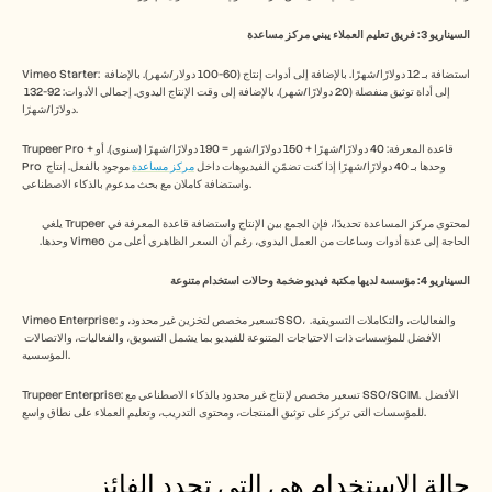
السيناريو 3: فريق تعليم العملاء يبني مركز مساعدة
Vimeo Starter: استضافة بـ 12 دولارًا/شهرًا. بالإضافة إلى أدوات إنتاج (60-100 دولار/شهر). بالإضافة 
إلى أداة توثيق منفصلة (20 دولارًا/شهر). بالإضافة إلى وقت الإنتاج اليدوي. إجمالي الأدوات: 92-132 
دولارًا/شهرًا.
Trupeer Pro + قاعدة المعرفة: 40 دولارًا/شهرًا + 150 دولارًا/شهر = 190 دولارًا/شهرًا (سنوي). أو 
Pro وحدها بـ 40 دولارًا/شهرًا إذا كنت تضمّن الفيديوهات داخل 
مركز مساعدة
 موجود بالفعل. إنتاج 
واستضافة كاملان مع بحث مدعوم بالذكاء الاصطناعي.
لمحتوى مركز المساعدة تحديدًا، فإن الجمع بين الإنتاج واستضافة قاعدة المعرفة في Trupeer يلغي 
الحاجة إلى عدة أدوات وساعات من العمل اليدوي، رغم أن السعر الظاهري أعلى من Vimeo وحدها.
السيناريو 4: مؤسسة لديها مكتبة فيديو ضخمة وحالات استخدام متنوعة
Vimeo Enterprise: تسعير مخصص لتخزين غير محدود، وSSO، والفعاليات، والتكاملات التسويقية. 
الأفضل للمؤسسات ذات الاحتياجات المتنوعة للفيديو بما يشمل التسويق، والفعاليات، والاتصالات 
المؤسسية.
Trupeer Enterprise: تسعير مخصص لإنتاج غير محدود بالذكاء الاصطناعي مع SSO/SCIM. الأفضل 
للمؤسسات التي تركز على توثيق المنتجات، ومحتوى التدريب، وتعليم العملاء على نطاق واسع.
حالة الاستخدام هي التي تحدد الفائز