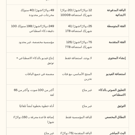
الباقة المدفوعة 
12 دولارًا/شهرًا (20 دولارًا 
49 دولارًا/شهرًا (40 سنويًا)، 
الابتدائية
شهريًا)، استضافة 100GB
مخرجات غير محدودة
الفئة المتوسطة
25 دولارًا/شهرًا (41 
249 دولارًا/شهرًا (199 سنويًا)، 100 
شهريًا)، استضافة 1TB
دقيقة ذكاء اصطناعي
الفئة المتقدمة
75 دولارًا/شهرًا (125 
مؤسسية مخصصة، غير محدود
شهريًا)، استضافة 7TB
إنشاء المحتوى
لا يوجد، استضافة فقط
إنتاج فيديو بالذكاء الاصطناعي + 
توثيق
استضافة الفيديو
المنتج الأساسي، مع فئات 
مضمنة في جميع الباقات
تخزين
التعليق الصوتي بالذكاء 
غير متاح
أكثر من 100 صوت، وأكثر من 65 
الاصطناعي
لغة
التوثيق
غير متاح
أدلة خطوة بخطوة تُنشأ تلقائيًا
النطاق المخصص
للباقة المؤسسية فقط
إضافة قاعدة معرفة بـ 150 دولارًا/
شهرًا
البث المباشر
الباقة المتقدمة (75 دولارًا/
غير متاح