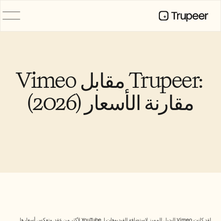
المنتج
فيديو
التوثيق
Vimeo مقابل Trupeer: 
الترجمة
قاعدة المعرفة
مقارنة الأسعار (2026)
صور رمزية للذكاء الاصطناعي
حِزم العلامة التجارية
الصفحات المشتركة
تسجيل الشاشة بالذكاء الاصطناعي
الموارد
روّاد التغيير في الذكاء الاصطناعي
مركز الثقة
طلبات الميزات
قوالب المستندات
Industry
لقد كانت Vimeo البديل المميز لاستضافة الفيديوهات لـ YouTube لأكثر من عقد. وتعكس أسعارها 