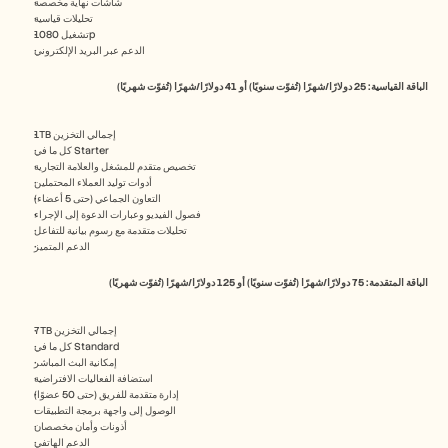
شاشات نهاية مخصصة
تحليلات قياسية
تشغيل 1080p
الدعم عبر البريد الإلكتروني
الباقة القياسية: 25 دولارًا/شهرًا (تُفوّت سنويًا) أو 41 دولارًا/شهرًا (تُفوّت شهريًا)
1TB إجمالي التخزين
كل ما في Starter
تخصيص متقدم للمشغل والعلامة التجارية
أدوات توليد العملاء المحتملين
التعاون الجماعي (حتى 5 أعضاء)
فصول الفيديو وعبارات الدعوة إلى الإجراء
تحليلات متقدمة مع رسوم بيانية للتفاعل
الدعم المتميز
الباقة المتقدمة: 75 دولارًا/شهرًا (تُفوّت سنويًا) أو 125 دولارًا/شهرًا (تُفوّت شهريًا)
7TB إجمالي التخزين
كل ما في Standard
إمكانية البث المباشر
استضافة الفعاليات الافتراضية
إدارة متقدمة للفريق (حتى 50 عضوًا)
الوصول إلى واجهة برمجة التطبيقات
أذونات وأمان مخصصان
الدعم الهاتفي