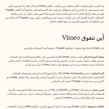
هذا التمييز يخلق منحنيات تكلفة مختلفة بمرور الوقت. تكاليف Vimeo تتراكم: كلما زاد المحتوى الذي 
تنتجه وتستضيفه، زاد التخزين الذي تستهلكه، وارتفعت فئة الاستضافة التي تحتاجها. أما تكاليف Trupeer 
فهي مرتبطة بالإنتاج الحالي: أنت تدفع مقابل إنشاء محتوى هذا الشهر بغض النظر عن حجم مكتبتك 
الإجمالية. بالنسبة للفرق التي تبني مكتبات محتوى كبيرة مع الوقت، يكون نموذج Trupeer أكثر كفاءة من 
حيث التكلفة لأن المحتوى التاريخي لا يرفع التكلفة الحالية.
أين تتفوق Vimeo
لدى Vimeo نقاط قوة حقيقية لا يضاهيها Trupeer، خصوصًا في الاستضافة والتوزيع.
مشغل فيديو احترافي:
 يُعتبر مشغل Vimeo القابل للتضمين على نطاق واسع الأفضل في الصناعة. 
تصميم نظيف، تشغيل سلس، خيارات تخصيص واسعة، وبدون إعلانات. بالنسبة للعلامات التجارية التي 
تحتاج إلى تجربة مشاهدة مميزة على موقعها، فإن مشغل Vimeo يمثل ميزة كبيرة.
البث المباشر:
 تتضمن Vimeo Advanced (75 دولارًا/شهرًا) البث المباشر واستضافة الفعاليات 
الافتراضية. بالنسبة للشركات التي تحتاج إلى قدرات الفيديو المباشر والمسجل معًا، تتعامل Vimeo مع 
الاثنين من منصة واحدة. Trupeer لا يقدم البث المباشر.
تخزين ضخم:
 تتراوح فئات Vimeo من 100GB إلى 7TB ثم غير محدود في الباقة المؤسسية. بالنسبة 
للمنظمات التي لديها مكتبات فيديو هائلة تشمل محتوى تسويقيًا وأرشيفات ندوات عبر الويب واتصالات 
مؤسسية، فإن نطاق التخزين لدى Vimeo لا يُضاهى.
تكاملات تسويقية:
 تتكامل Vimeo مع منصات أتمتة التسويق الكبرى، وأنظمة CRM، وأدوات التحليلات. 