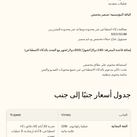
تحليلات متقدمة
الباقة المؤسسية: تسعير مخصص
معالجة ذكاء اصطناعي غير محدودة ومقاعد غير محدودة للمحررين
SSO/SCIM
مسؤول نجاح عملاء مخصص ودعم متميز
إضافة قاعدة المعرفة: 150 دولارًا/شهرًا (200 دولار/شهر مع البحث بالذكاء الاصطناعي)
استضافة محتوى على نطاق مخصص
بحث دلالي مدعوم بالذكاء الاصطناعي عبر جميع محتويات الفيديو والنص
مكتبة محتوى منظمة
جدول أسعار جنبًا إلى جنب
الجانب
Vimeo
Trupeer
الفئة المجانية
1GB، عمليتا رفع/يوم، 
تجربة 10 أيام: 10 دقائق ذكاء 
علامة مائية
اصطناعي، 5 أدلة إرشادية، 3 عمليات 
تصدير