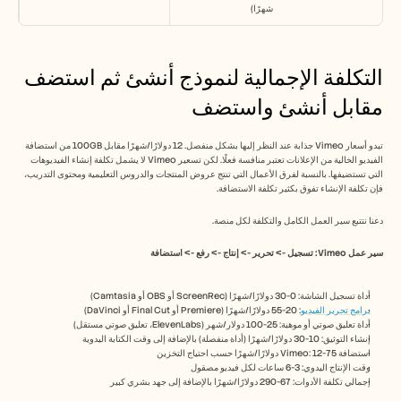
شهرًا)
التكلفة الإجمالية لنموذج أنشئ ثم استضف 
مقابل أنشئ واستضف
تبدو أسعار Vimeo جذابة عند النظر إليها بشكل منفصل. 12 دولارًا/شهرًا مقابل 100GB من استضافة 
الفيديو الخالية من الإعلانات تعتبر منافسة فعلًا. لكن تسعير Vimeo لا يشمل تكلفة إنشاء الفيديوهات 
التي تستضيفها. بالنسبة لفرق الأعمال التي تنتج عروض المنتجات والدروس التعليمية ومحتوى التدريب، 
فإن تكلفة الإنشاء تفوق بكثير تكلفة الاستضافة.
دعنا نتتبع سير العمل الكامل والتكلفة لكل منصة.
سير عمل Vimeo: تسجيل -> تحرير -> إنتاج -> رفع -> استضافة
أداة تسجيل الشاشة: 0-30 دولارًا/شهرًا (ScreenRec أو OBS أو Camtasia)
برامج تحرير الفيديو
: 20-55 دولارًا/شهرًا (Premiere أو Final Cut أو DaVinci)
أداة تعليق صوتي أو موهبة: 25-100 دولار/شهر (ElevenLabs، تعليق صوتي مستقل)
إنشاء التوثيق: 10-30 دولارًا/شهرًا (أداة منفصلة) بالإضافة إلى وقت الكتابة اليدوية
استضافة Vimeo: 12-75 دولارًا/شهرًا حسب احتياج التخزين
وقت الإنتاج اليدوي: 3-6 ساعات لكل فيديو مصقول
إجمالي تكلفة الأدوات: 67-290 دولارًا/شهرًا بالإضافة إلى جهد بشري كبير