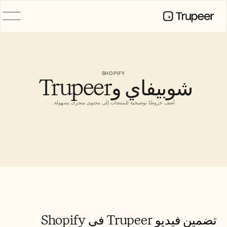
المنتج
فيديو
التوثيق
SHOPIFY
شوبيفاي وTrupeer 
الترجمة
قاعدة المعرفة
صور رمزية للذكاء الاصطناعي
أضف عروضًا توضيحية للمنتجات إلى محتوى متجرك بسهولة.
حِزم العلامة التجارية
الصفحات المشتركة
تسجيل الشاشة بالذكاء الاصطناعي
الموارد
روّاد التغيير في الذكاء الاصطناعي
مركز الثقة
طلبات الميزات
قوالب المستندات
تضمين فيديو Trupeer في Shopify
Industry