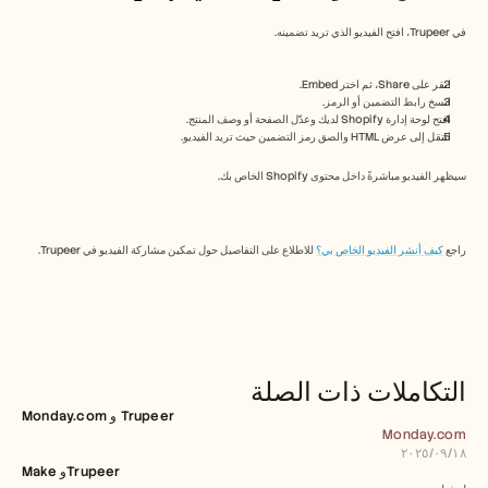
Free Tools
الأسئلة الشائعة
في Trupeer، افتح الفيديو الذي تريد تضمينه.
Announcement
Partner Program
انقر على Share، ثم اختر Embed.
حالات الاستخدام
انسخ رابط التضمين أو الرمز.
إدارة التغيير
افتح لوحة إدارة Shopify لديك وعدّل الصفحة أو وصف المنتج.
تمكين المبيعات
انتقل إلى عرض HTML والصق رمز التضمين حيث تريد الفيديو.
ما قبل البيع
تسويق المنتجات
سيظهر الفيديو مباشرةً داخل محتوى Shopify الخاص بك.
نجاح العملاء
التدريب
See more
راجع 
كيف أنشر الفيديو الخاص بي؟
 للاطلاع على التفاصيل حول تمكين مشاركة الفيديو في Trupeer.
قصص العملاء
مركز المساعدة
التكاملات ذات الصلة
Monday.com و Trupeer
التسعير
Monday.com
١٨‏/٠٩‏/٢٠٢٥
Make وTrupeer 