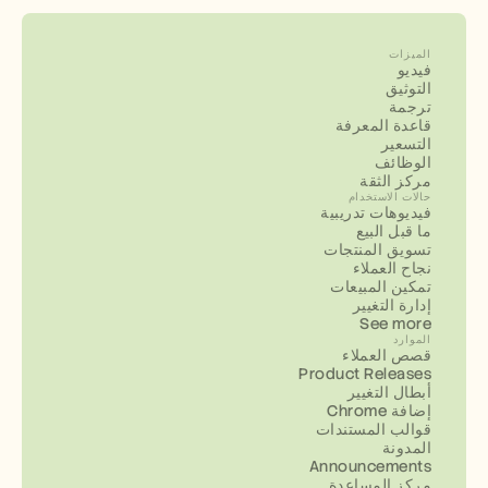
الميزات
فيديو
التوثيق
ترجمة
قاعدة المعرفة
التسعير
الوظائف
مركز الثقة
حالات الاستخدام
فيديوهات تدريبية
ما قبل البيع
تسويق المنتجات
نجاح العملاء
تمكين المبيعات
إدارة التغيير
See more
الموارد
قصص العملاء
Product Releases
أبطال التغيير
إضافة Chrome
قوالب المستندات
المدونة
Announcements
مركز المساعدة