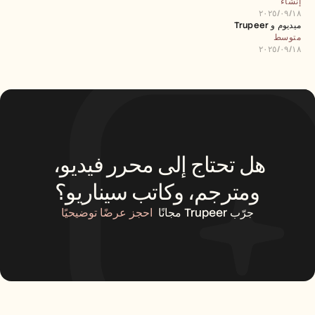
إنشاء
الوظائف
١٨‏/٠٩‏/٢٠٢٥
ميديوم و Trupeer 
متوسط
احجز عرضًا توضيحيًا
١٨‏/٠٩‏/٢٠٢٥
ابدأ التجربة المجانية
هل تحتاج إلى محرر فيديو، 
ومترجم، وكاتب سيناريو؟
جرّب Trupeer مجانًا
احجز عرضًا توضيحيًا