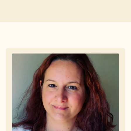
Free Tools
الأسئلة الشائعة
Announcement
Partner Program
حالات الاستخدام
إدارة التغيير
تمكين المبيعات
ما قبل البيع
تسويق المنتجات
نجاح العملاء
التدريب
See more
قصص العملاء
مركز المساعدة
التسعير