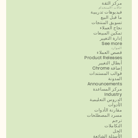
مركز الثقة
حالات الاستخدام
فيديوهات تدريبية
ما قبل البيع
تسويق المنتجات
نجاح العملاء
تمكين المبيعات
إدارة التغيير
See more
الموارد
قصص العملاء
Product Releases
أبطال التغيير
إضافة Chrome
قوالب المستندات
المدونة
Announcements
مركز المساعدة
Industry
الدروس التعليمية
الأدوات
مقارنة الأدوات
مسرد المصطلحات
ترجم
التكاملات
الحل
الأسئلة الشائعة