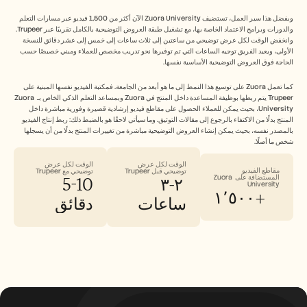
وبفضل هذا سير العمل، تستضيف Zuora University الآن أكثر من 1,500 فيديو عبر مسارات التعلم 
والدورات وبرامج الاعتماد الخاصة بها، مع تشغيل طبقة العروض التوضيحية بالكامل تقريبًا عبر Trupeer. 
وانخفض الوقت لكل عرض توضيحي من ساعتين إلى ثلاث ساعات إلى خمس إلى عشر دقائق للنسخة 
الأولى، ويعيد الفريق توجيه الساعات التي تم توفيرها نحو تدريب مخصص للعملاء ومبني خصيصًا حسب 
الحاجة فوق العروض التوضيحية الأساسية نفسها.
كما تعمل Zuora على توسيع هذا النمط إلى ما هو أبعد من الجامعة. فمكتبة الفيديو نفسها المبنية على 
Trupeer يتم ربطها بوظيفة المساعدة داخل المنتج في Zuora وبمساعد التعلم الذكي الخاص بـ Zuora 
University، بحيث يمكن للعملاء الحصول على مقاطع فيديو إرشادية قصيرة وفورية مباشرة داخل 
المنتج بدلًا من الاكتفاء بالرجوع إلى مقالات التوثيق. وما سيأتي لاحقًا هو بالضبط ذلك: ربط إنتاج الفيديو 
بالمصدر نفسه، بحيث يمكن إنشاء العروض التوضيحية مباشرة من تغييرات المنتج بدلًا من أن يسجلها 
شخص ما أصلًا.
الوقت لكل عرض 
الوقت لكل عرض 
مقاطع الفيديو 
توضيحي قبل Trupeer
توضيحي مع Trupeer
5-10 
 ٢-٣ 
المستضافة على Zuora 
University
١٬٥٠٠+
ساعات
دقائق