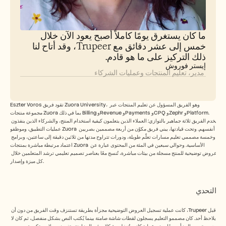
الوظائف
احجز عرضًا توضيحيًا
ما كان يستغرق يومًا كاملاً أصبح يعود الآن خلال 
خمس إلى عشر دقائق مع Trupeer، وقد أتاح لنا 
ابدأ التجربة المجانية
ذلك التركيز على ما هو قادم.
إيستر فوروش
 مدير، تعليم المنتجات وعمليات الشركاء
Eszter Voros تقود فريق Zuora University، وهو الفريق المسؤول عن تعليم المنتجات عبر 
مجموعة منتجات Zuora بما في ذلك Billing وRevenue وPayments وCPQ وZephr وPlatform. 
يخدم الفريق ثلاثة جماهير بالتوازي: العملاء الذين يتعلمون كيفية استخدام المنتج، والشركاء الذين ينفذون 
عمليات التطبيق، وموظفو Zuora أنفسهم. وتحت قيادتها، يبني فريق مكوّن من أربعة مصممين بصريين 
وخمسة مصممي تعليم مسارات تعلّم طويلة، ودورات تتراوح مدتها من ثلاثين دقيقة إلى ساعتين، وبرامج 
اعتماد مرتبطة مباشرة بمنتجات Zuora الأساسية. وحوالي سبعين في المئة من المحتوى عبارة عن 
عروض توضيحية للمنتج مسجلة من بيئات مباشرة، تُنسج معًا بعناصر تصميم تعليمي ترشد المتعلمين خلال 
كل ميزة وإصدار.
التحدي
قبل Trupeer، كانت عملية تسجيل العروض التوضيحية مجزأة بطريقة تستنزف وقت الفريق من دون أن 
يلاحظ أحد. كان مصممو التعليم يسجلون لقطات شاشة صامتة بينما يُكتب النص بشكل منفصل، ثم كان لا 