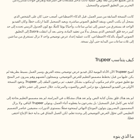
بد من تجميع الجزأين معًا، وهي عملية كانت تُدخل مشكلات في المزامنة وتفرض جولات متكررة من 
التحرير بين التعليق الصوتي والتسجيل.
كانت النسخة السابقة من سير العمل، قبل الذكاء الاصطناعي، أصعب حتى: كان على الشخص الذي 
يسجل أن يكتب النص، وينفذ التعليق الصوتي مباشرة، ويعيد التسجيل كلما ارتكب خطأ. وكان الفيديو 
الواحد قد يستغرق من خمس إلى ثماني ساعات، وأحيانًا يومًا كاملًا، مع كون الجدول الزمني تحدده إلى حد 
كبير درجة قلق الشخص الذي يسجل بدلًا من تعقيد المادة. وحتى بعد أن انتقلت Zuora إلى التعليق 
الصوتي المولّد بالذكاء الاصطناعي، كانت عملية إعداد عرض توضيحي واحد لا تزال تستغرق من ساعتين 
إلى ثلاث ساعات من البداية حتى أول نسخة.
كيف يتناسب Trupeer
أصبح Trupeer الآن الأداة اليومية لكل فيديو عرض توضيحي ينتجه الفريق. وسير العمل بسيط بطريقة لم 
يكن عليها من قبل: يخطط مصممو التعليم للعرض التوضيحي، ويسجلون أنفسهم وهم يمرون عبر المنتج 
مع تعليق صوتي خام غير مكتوب أو مكتوب بشكل خفيف، ثم يرفعون الملف إلى Trupeer. وتعود النسخة 
الأولى من الفيديو المصقول، مع تزامن النص والصوت والمرئيات، خلال خمس إلى عشر دقائق.
لم يعد هناك قلق بشأن كتابة النص. ولم تعد هناك مشكلات في المزامنة. لم يعد مصممو التعليم بحاجة إلى 
كتابة نص كامل قبل التسجيل؛ بل يشرحون ما يفعلونه أثناء العمل، ويتولى Trupeer الباقي. ولا يزال 
المصممون البصريون يتولون المونتاج النهائي ليمنحوه صقلًا بمستوى الدورات، مضيفين عناصر التصميم 
التعليمي التي تحوّل العرض التوضيحي إلى وحدة تعلم، لكن العمل الشاق في بداية خط الإنتاج اختفى 
فعليًا.
ما الذي بنوه