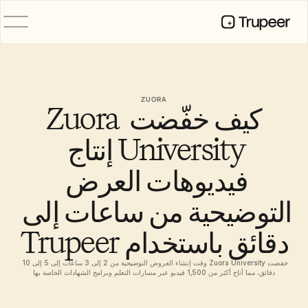
المنتج
فيديو
التوثيق
ZUORA
كيف خفّضت Zuora 
الترجمة
قاعدة المعرفة
صور رمزية للذكاء الاصطناعي
University إنتاج 
حِزم العلامة التجارية
الصفحات المشتركة
فيديوهات العرض 
تسجيل الشاشة بالذكاء الاصطناعي
التوضيحية من ساعات إلى 
دقائق باستخدام Trupeer
الموارد
روّاد التغيير في الذكاء الاصطناعي
مركز الثقة
خفضت Zuora University وقت إنشاء العروض التوضيحية من 2 إلى 3 ساعات إلى 5 إلى 10 
طلبات الميزات
دقائق، مما أتاح أكثر من 1,500 فيديو عبر مسارات التعلم وبرامج الشهادات الخاصة بها
قوالب المستندات
Industry