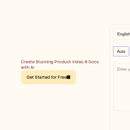
Auto
Create Stunning Product Video & Docs 
with AI
Get Started for Free