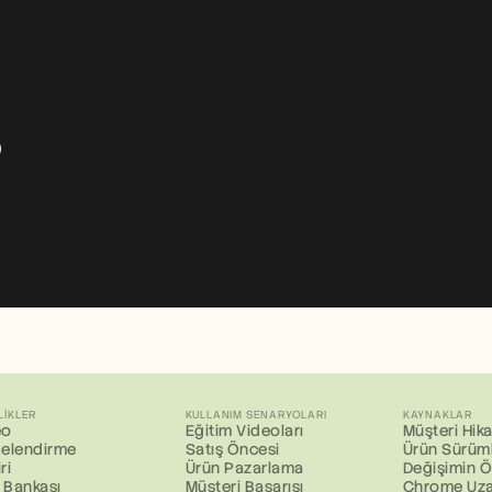
?
LIKLER
KULLANIM SENARYOLARI
KAYNAKLAR
eo
Eğitim Videoları
Müşteri Hika
gelendirme
Satış Öncesi
Ürün Sürüml
ri
Ürün Pazarlama
Değişimin Ö
i Bankası
Müşteri Başarısı
Chrome Uza