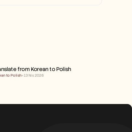
TRANSLATE FROM KOREAN 
TO POLISH
anslate from Korean to Polish
ean to Polish
●
13 Nis 2026