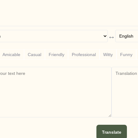
↔
Amicable
Casual
Friendly
Professional
Witty
Funny
Translate