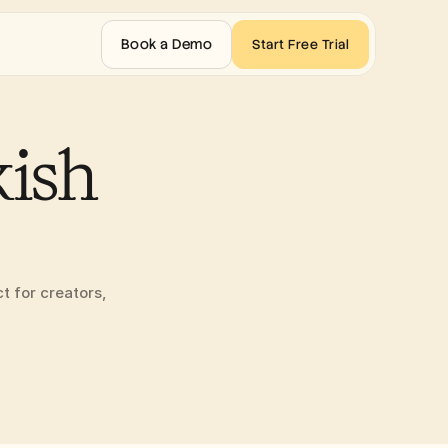
Book a Demo
Start Free Trial
ish 
t for creators, 