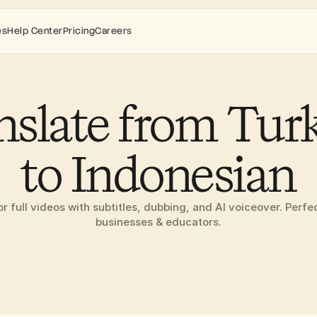
es
Help Center
Pricing
Careers
nslate from Turk
to Indonesian
or full videos with subtitles, dubbing, and AI voiceover. Perfec
businesses & educators.