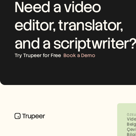
Need a video 
editor, translator, 
and a scriptwriter
Try Trupeer for Free
Book a Demo
ÖZEL
Vid
Bel
Çevi
Bilg