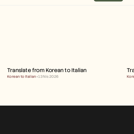
TRANSLATE FROM KOREAN 
TO ITALIAN
Translate from Korean to Italian
Tr
Korean to Italian
●
13 Nis 2026
Kor