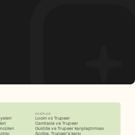
RAKIPLER
yeleri
Loom vs Trupeer
eri
Camtasia ve Trupeer
ncüleri
Guidde ve Trupeer karşılaştırması
ntısı
Scribe, Trupeer'a karşı