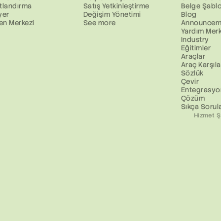
tlandırma
Satış Yetkinleştirme
Belge Şablo
yer
Değişim Yönetimi
Blog
en Merkezi
See more
Announcem
Yardım Merk
Industry
Eğitimler
Araçlar
Araç Karşıla
Sözlük
Çevir
Entegrasyo
Çözüm
Sıkça Sorul
Hizmet Şa