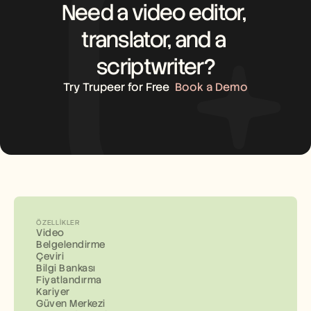
Need a video editor, 
translator, and a 
scriptwriter?
Try Trupeer for Free
Book a Demo
ÖZELLIKLER
Video
Belgelendirme
Çeviri
Bilgi Bankası
Fiyatlandırma
Kariyer
Güven Merkezi