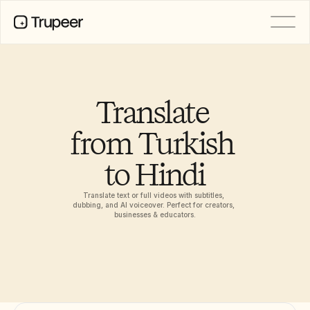
PRODUCT
Video
Documentation
Translate 
Translation
Knowledge Base
from Turkish 
AI Avatars
Brand Kits
to Hindi
Shared Pages
AI Screen Recording
Translate text or full videos with subtitles, 
dubbing, and AI voiceover. Perfect for creators, 
businesses & educators.
RESOURCES
AI Champions of Change
Trust Center
Ürün Sürümleri
Doc Templates
Industry