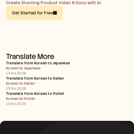
Careers
Create Stunning Product Video & Docs with AI
Get Started for Free
Book a Demo
Start Free Trial
Translate More
Translate from Korean to Japanese
Korean to Japanese
13 Nis 2026
Translate from Korean to Italian
Korean to Italian
13 Nis 2026
Translate from Korean to Polish
Korean to Polish
13 Nis 2026