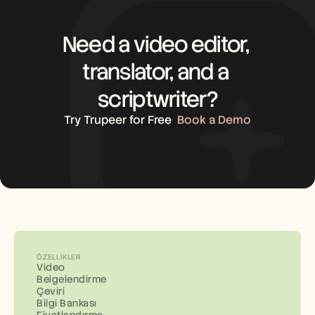
Need a video editor, 
translator, and a 
scriptwriter?
Try Trupeer for Free
Book a Demo
ÖZELLIKLER
Video
Belgelendirme
Çeviri
Bilgi Bankası