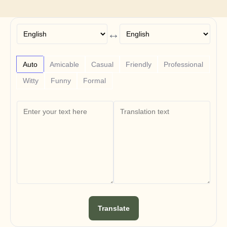
Free Tools
FAQs
Announcement
Partner Program
↔
USECASES
Change Management
Sales Enablement
Auto
Amicable
Casual
Friendly
Professional
Pre-sales
Product Marketing
Witty
Funny
Formal
Customer Success
Training
See more
Customer Stories
Help Center
Pricing
Translate