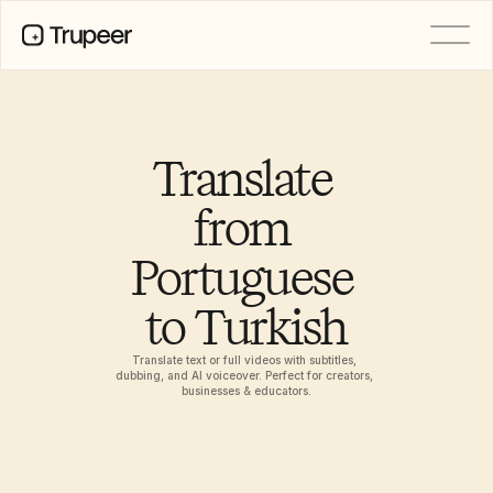
PRODUCT
Video
Documentation
Translate 
Translation
Knowledge Base
from 
AI Avatars
Brand Kits
Portuguese 
Shared Pages
AI Screen Recording
to Turkish
Translate text or full videos with subtitles, 
RESOURCES
dubbing, and AI voiceover. Perfect for creators, 
AI Champions of Change
businesses & educators.
Trust Center
Ürün Sürümleri
Doc Templates
Industry