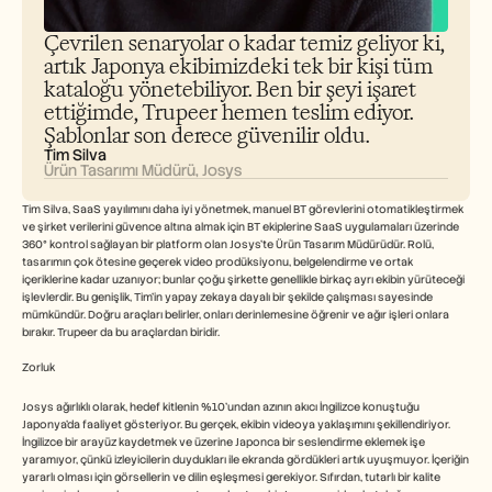
Careers
Çevrilen senaryolar o kadar temiz geliyor ki, 
artık Japonya ekibimizdeki tek bir kişi tüm 
Book a Demo
kataloğu yönetebiliyor. Ben bir şeyi işaret 
ettiğimde, Trupeer hemen teslim ediyor. 
Start Free Trial
Şablonlar son derece güvenilir oldu.
Tim Silva
Ürün Tasarımı Müdürü, Josys
Tim Silva, SaaS yayılımını daha iyi yönetmek, manuel BT görevlerini otomatikleştirmek 
ve şirket verilerini güvence altına almak için BT ekiplerine SaaS uygulamaları üzerinde 
360° kontrol sağlayan bir platform olan Josys'te Ürün Tasarım Müdürüdür. Rolü, 
tasarımın çok ötesine geçerek video prodüksiyonu, belgelendirme ve ortak 
içeriklerine kadar uzanıyor; bunlar çoğu şirkette genellikle birkaç ayrı ekibin yürüteceği 
işlevlerdir. Bu genişlik, Tim'in yapay zekaya dayalı bir şekilde çalışması sayesinde 
mümkündür. Doğru araçları belirler, onları derinlemesine öğrenir ve ağır işleri onlara 
bırakır. Trupeer da bu araçlardan biridir.
Zorluk
Josys ağırlıklı olarak, hedef kitlenin %10'undan azının akıcı İngilizce konuştuğu 
Japonya'da faaliyet gösteriyor. Bu gerçek, ekibin videoya yaklaşımını şekillendiriyor. 
İngilizce bir arayüz kaydetmek ve üzerine Japonca bir seslendirme eklemek işe 
yaramıyor, çünkü izleyicilerin duydukları ile ekranda gördükleri artık uyuşmuyor. İçeriğin 
yararlı olması için görsellerin ve dilin eşleşmesi gerekiyor. Sıfırdan, tutarlı bir kalite 