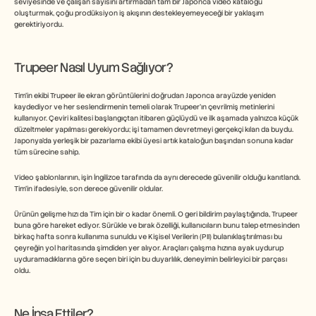
seviyesinde ve çalışan sayısını artırmadan tam bir Japonca video kataloğu 
oluşturmak, çoğu prodüksiyon iş akışının destekleyemeyeceği bir yaklaşım 
gerektiriyordu.
Trupeer Nasıl Uyum Sağlıyor?
Tim'in ekibi Trupeer ile ekran görüntülerini doğrudan Japonca arayüzde yeniden 
kaydediyor ve her seslendirmenin temeli olarak Trupeer'ın çevrilmiş metinlerini 
kullanıyor. Çeviri kalitesi başlangıçtan itibaren güçlüydü ve ilk aşamada yalnızca küçük 
düzeltmeler yapılması gerekiyordu; işi tamamen devretmeyi gerçekçi kılan da buydu. 
Japonya'da yerleşik bir pazarlama ekibi üyesi artık kataloğun başından sonuna kadar 
tüm sürecine sahip.
Video şablonlarının, işin İngilizce tarafında da aynı derecede güvenilir olduğu kanıtlandı. 
Tim'in ifadesiyle, son derece güvenilir oldular.
Ürünün gelişme hızı da Tim için bir o kadar önemli. O geri bildirim paylaştığında, Trupeer 
buna göre hareket ediyor. Sürükle ve bırak özelliği, kullanıcıların bunu talep etmesinden 
birkaç hafta sonra kullanıma sunuldu ve Kişisel Verilerin (PII) bulanıklaştırılması bu 
çeyreğin yol haritasında şimdiden yer alıyor. Araçları çalışma hızına ayak uydurup 
uyduramadıklarına göre seçen biri için bu duyarlılık, deneyimin belirleyici bir parçası 
oldu.
Ne İnşa Ettiler?