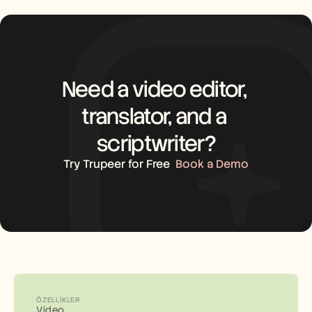
Need a video editor, 
translator, and a 
scriptwriter?
Try Trupeer for Free
Book a Demo
ÖZELLIKLER
Video