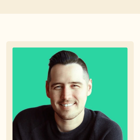
Free Tools
FAQs
Announcement
Partner Program
USECASES
Change Management
Sales Enablement
Pre-sales
Product Marketing
Customer Success
Training
See more
Customer Stories
Help Center
Pricing