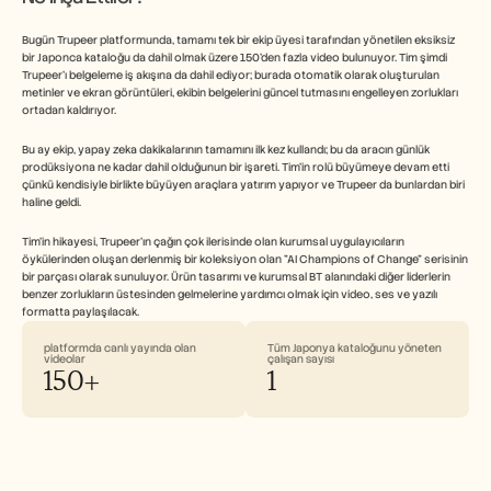
Bugün Trupeer platformunda, tamamı tek bir ekip üyesi tarafından yönetilen eksiksiz 
bir Japonca kataloğu da dahil olmak üzere 150'den fazla video bulunuyor. Tim şimdi 
Trupeer'ı belgeleme iş akışına da dahil ediyor; burada otomatik olarak oluşturulan 
metinler ve ekran görüntüleri, ekibin belgelerini güncel tutmasını engelleyen zorlukları 
ortadan kaldırıyor.
Bu ay ekip, yapay zeka dakikalarının tamamını ilk kez kullandı; bu da aracın günlük 
prodüksiyona ne kadar dahil olduğunun bir işareti. Tim'in rolü büyümeye devam etti 
çünkü kendisiyle birlikte büyüyen araçlara yatırım yapıyor ve Trupeer da bunlardan biri 
haline geldi.
Tim'in hikayesi, Trupeer'ın çağın çok ilerisinde olan kurumsal uygulayıcıların 
öykülerinden oluşan derlenmiş bir koleksiyon olan "AI Champions of Change" serisinin 
bir parçası olarak sunuluyor. Ürün tasarımı ve kurumsal BT alanındaki diğer liderlerin 
benzer zorlukların üstesinden gelmelerine yardımcı olmak için video, ses ve yazılı 
formatta paylaşılacak.
platformda canlı yayında olan 
Tüm Japonya kataloğunu yöneten 
videolar
çalışan sayısı
150+
1