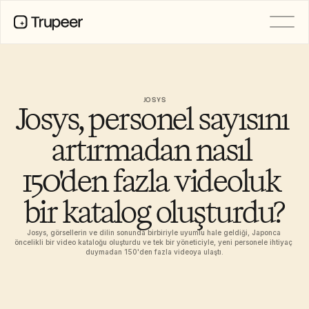
PRODUCT
Video
Documentation
JOSYS
Josys, personel sayısını 
Translation
Knowledge Base
AI Avatars
artırmadan nasıl 
Brand Kits
Shared Pages
150'den fazla videoluk 
AI Screen Recording
bir katalog oluşturdu?
RESOURCES
Josys, görsellerin ve dilin sonunda birbiriyle uyumlu hale geldiği, Japonca 
öncelikli bir video kataloğu oluşturdu ve tek bir yöneticiyle, yeni personele ihtiyaç 
AI Champions of Change
duymadan 150'den fazla videoya ulaştı.
Trust Center
Ürün Sürümleri
Doc Templates
Industry